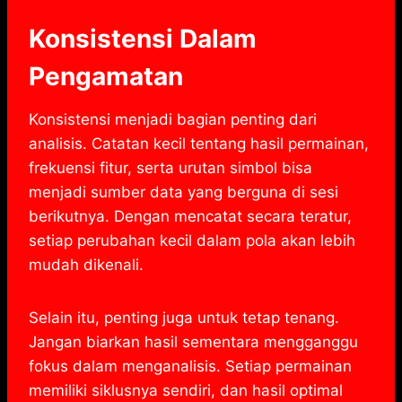
Konsistensi Dalam
Pengamatan
Konsistensi menjadi bagian penting dari
analisis. Catatan kecil tentang hasil permainan,
frekuensi fitur, serta urutan simbol bisa
menjadi sumber data yang berguna di sesi
berikutnya. Dengan mencatat secara teratur,
setiap perubahan kecil dalam pola akan lebih
mudah dikenali.
Selain itu, penting juga untuk tetap tenang.
Jangan biarkan hasil sementara mengganggu
fokus dalam menganalisis. Setiap permainan
memiliki siklusnya sendiri, dan hasil optimal