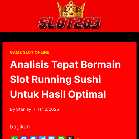
Skip
to
content
GAME SLOT ONLINE
Analisis Tepat Bermain
Slot Running Sushi
Untuk Hasil Optimal
By
Stanley
11/12/2025
bagikan