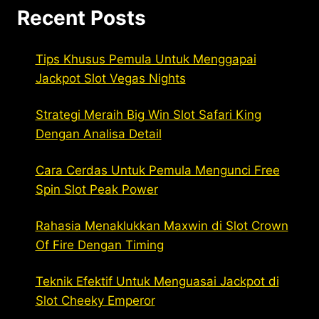
Recent Posts
Tips Khusus Pemula Untuk Menggapai
Jackpot Slot Vegas Nights
Strategi Meraih Big Win Slot Safari King
Dengan Analisa Detail
Cara Cerdas Untuk Pemula Mengunci Free
Spin Slot Peak Power
Rahasia Menaklukkan Maxwin di Slot Crown
Of Fire Dengan Timing
Teknik Efektif Untuk Menguasai Jackpot di
Slot Cheeky Emperor