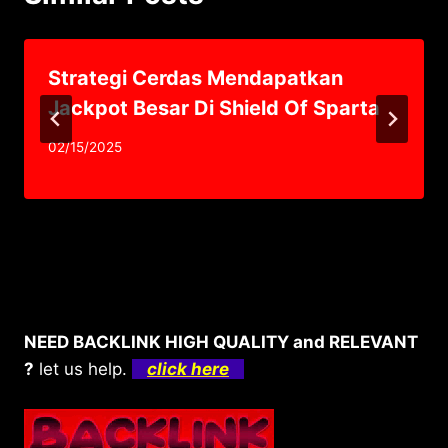
Strategi Cerdas Mendapatkan
Jackpot Besar Di Shield Of Sparta
02/15/2025
NEED BACKLINK HIGH QUALITY and RELEVANT
?
let us help.
click here