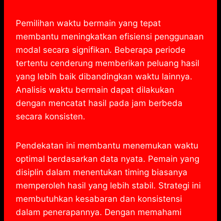
Pemilihan waktu bermain yang tepat
membantu meningkatkan efisiensi penggunaan
modal secara signifikan. Beberapa periode
tertentu cenderung memberikan peluang hasil
yang lebih baik dibandingkan waktu lainnya.
Analisis waktu bermain dapat dilakukan
dengan mencatat hasil pada jam berbeda
secara konsisten.
Pendekatan ini membantu menemukan waktu
optimal berdasarkan data nyata. Pemain yang
disiplin dalam menentukan timing biasanya
memperoleh hasil yang lebih stabil. Strategi ini
membutuhkan kesabaran dan konsistensi
dalam penerapannya. Dengan memahami