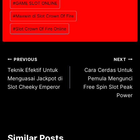
#
GAME SLOT ONLINE
#
Maxwin di Slot Crown Of Fire
#
Slot Crown Of Fire Online
Post
PREVIOUS
NEXT
Teknik Efektif Untuk
Cara Cerdas Untuk
navigation
Menguasai Jackpot di
Pemula Mengunci
Slot Cheeky Emperor
Free Spin Slot Peak
Power
Similar Posts