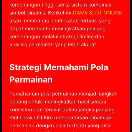
kemenangan tinggi, serta sistem kombinasi
simbol dinamis. Berikut ini
GAME SLOT ONLINE
akan membahas pendekatan terbaru yang
dapat membantu meningkatkan peluang
kemenangan melalui strategi timing dan
analisis permainan yang lebih akurat.
Strategi Memahami Pola
Permainan
Pemahaman pola permainan menjadi langkah
penting untuk meningkatkan hasil secara
konsisten dan terukur dalam jangka panjang.
Slot Crown Of Fire menghadirkan dinamika
permainan dengan pola tertentu yang bisa