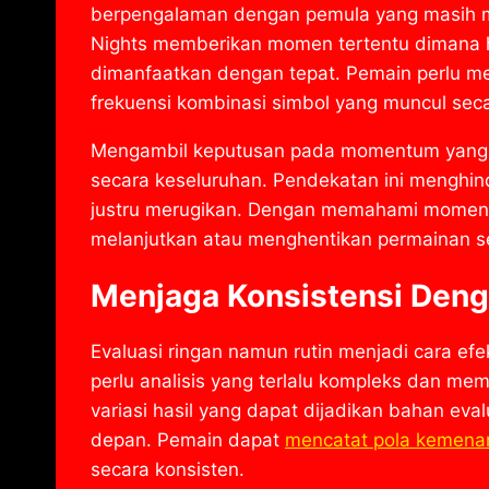
berpengalaman dengan pemula yang masih m
Nights memberikan momen tertentu dimana h
dimanfaatkan dengan tepat. Pemain perlu me
frekuensi kombinasi simbol yang muncul seca
Mengambil keputusan pada momentum yang t
secara keseluruhan. Pendekatan ini menghin
justru merugikan. Dengan memahami momen
melanjutkan atau menghentikan permainan sec
Menjaga Konsistensi Deng
Evaluasi ringan namun rutin menjadi cara efe
perlu analisis yang terlalu kompleks dan m
variasi hasil yang dapat dijadikan bahan eva
depan. Pemain dapat
mencatat pola kemena
secara konsisten.