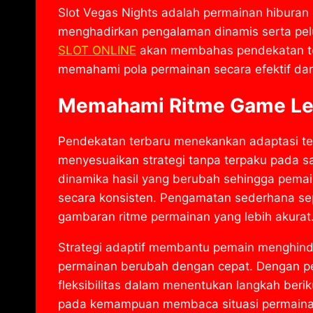
Slot Vegas Nights adalah permainan hiburan 
menghadirkan pengalaman dinamis serta pelua
SLOT ONLINE
akan membahas pendekatan te
memahami pola permainan secara efektif dan
Memahami Ritme Game Leb
Pendekatan terbaru menekankan adaptasi t
menyesuaikan strategi tanpa terpaku pada sa
dinamika hasil yang berubah sehingga pemai
secara konsisten. Pengamatan sederhana sep
gambaran ritme permainan yang lebih akurat
Strategi adaptif membantu pemain menghindar
permainan berubah dengan cepat. Dengan pe
fleksibilitas dalam menentukan langkah berik
pada kemampuan membaca situasi permainan 