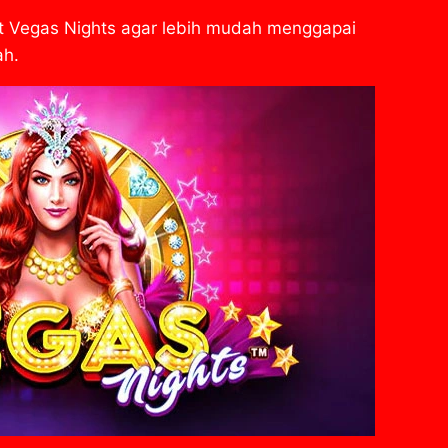
ot Vegas Nights agar lebih mudah menggapai
ah.