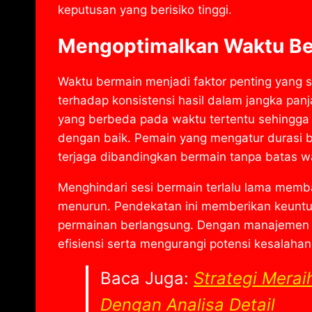
keputusan yang berisiko tinggi.
Mengoptimalkan Waktu Ber
Waktu bermain menjadi faktor penting yang s
terhadap konsistensi hasil dalam jangka panj
yang berbeda pada waktu tertentu sehingga 
dengan baik. Pemain yang mengatur durasi b
terjaga dibandingkan bermain tanpa batas wa
Menghindari sesi bermain terlalu lama memba
menurun. Pendekatan ini memberikan keuntu
permainan berlangsung. Dengan manajemen 
efisiensi serta mengurangi potensi kesalahan
Baca Juga:
Strategi Merai
Dengan Analisa Detail