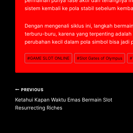
permainan punya fase aktif dan tenangnya m
sistem kembali ke pola stabil sebelum kemb
Dengan mengenali siklus ini, langkah bermain 
terburu-buru, karena yang terpenting adala
perubahan kecil dalam pola simbol bisa jadi
Post
#
GAME SLOT ONLINE
#
Slot Gates of Olympus
#
Tags:
Post
PREVIOUS
Ketahui Kapan Waktu Emas Bermain Slot
navigation
Resurrecting Riches