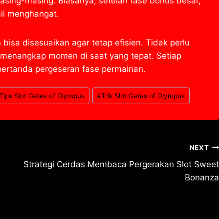
asing-masing. Biasanya, setelah fase bonus besar,
ali menghangat.
bisa disesuaikan agar tetap efisien. Tidak perlu
h menangkap momen di saat yang tepat. Setiap
 pertanda pergeseran fase permainan.
Tips Slot Gates of Olympus
#
Trik Slot Gates of Olympus
NEXT
Strategi Cerdas Membaca Pergerakan Slot Sweet
Bonanza