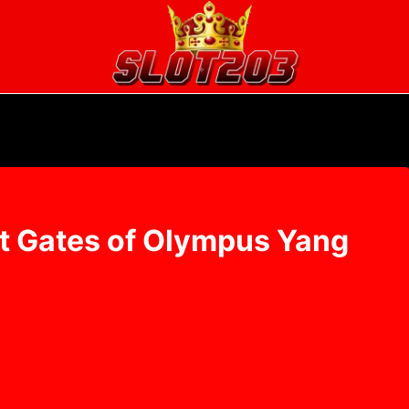
ot Gates of Olympus Yang