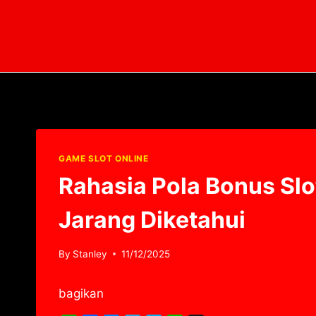
Skip
to
content
GAME SLOT ONLINE
Rahasia Pola Bonus Sl
Jarang Diketahui
By
Stanley
11/12/2025
bagikan