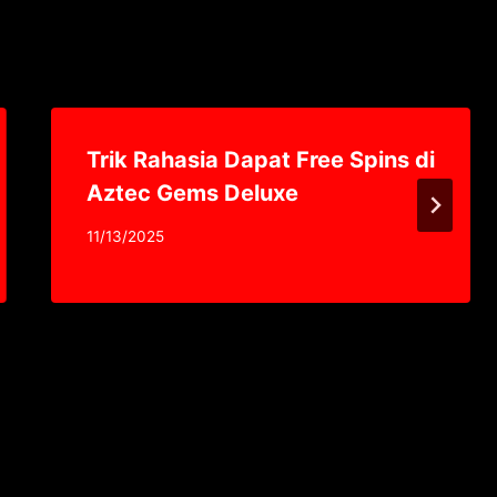
Trik Rahasia Dapat Free Spins di
Aztec Gems Deluxe
11/13/2025