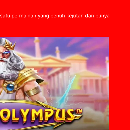
h satu permainan yang penuh kejutan dan punya