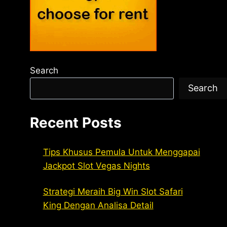
Search
Search
Recent Posts
Tips Khusus Pemula Untuk Menggapai
Jackpot Slot Vegas Nights
Strategi Meraih Big Win Slot Safari
King Dengan Analisa Detail