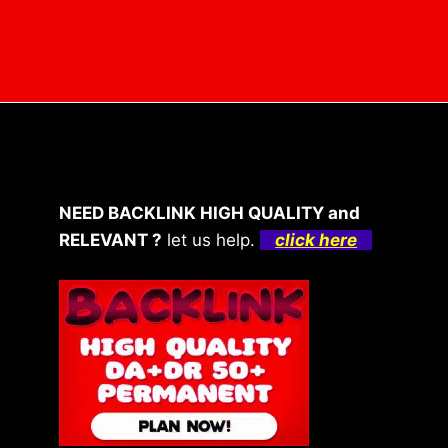
NEED BACKLINK HIGH QUALITY and
RELEVANT ?
let us help.
click here