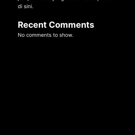
di sini.
Recent Comments
No comments to show.