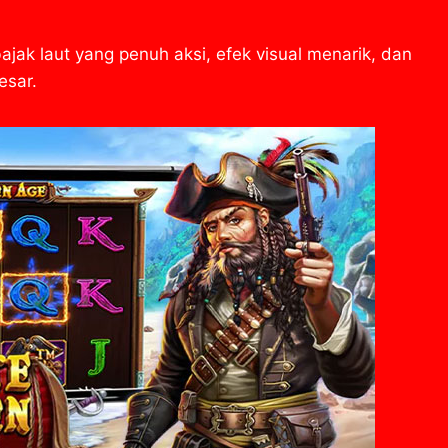
ajak laut yang penuh aksi, efek visual menarik, dan
esar.