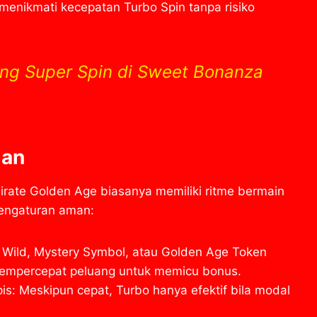
menikmati kecepatan Turbo Spin tanpa risiko
ang Super Spin di Sweet Bonanza
man
ate Golden Age biasanya memiliki ritme bermain
pengaturan aman:
l Wild, Mystery Symbol, atau Golden Age Token
 mempercepat peluang untuk memicu bonus.
s: Meskipun cepat, Turbo hanya efektif bila modal