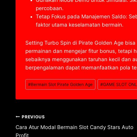
Gunakan Mode Demo untuk Simulasi: Jika
percobaan.
Tetap Fokus pada Manajemen Saldo: Sebe
faktor utama keselamatan bermain.
Setting Turbo Spin di Pirate Golden Age bisa
permainan dan mengejar fitur bonus, tetapi 
sebaiknya menggunakan taruhan kecil dan au
berpengalaman dapat memanfaatkan pola te
Post
#
Bermain Slot Pirate Golden Age
#
GAME SLOT ONL
Tags:
Post
PREVIOUS
Cara Atur Modal Bermain Slot Candy Stars Auto
navigation
Profit