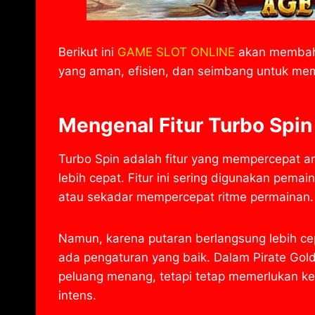
Berikut ini
GAME SLOT ONLINE
akan membaha
yang aman, efisien, dan seimbang untuk m
Mengenal Fitur Turbo Spin
Turbo Spin adalah fitur yang mempercepat an
lebih cepat. Fitur ini sering digunakan pema
atau sekadar mempercepat ritme permainan.
Namun, karena putaran berlangsung lebih cepa
ada pengaturan yang baik. Dalam Pirate Gol
peluang menang, tetapi tetap memerlukan ken
intens.