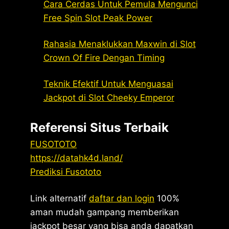
Cara Cerdas Untuk Pemula Mengunci
Free Spin Slot Peak Power
Rahasia Menaklukkan Maxwin di Slot
Crown Of Fire Dengan Timing
Teknik Efektif Untuk Menguasai
Jackpot di Slot Cheeky Emperor
Referensi Situs Terbaik
FUSOTOTO
https://datahk4d.land/
Prediksi Fusototo
Link alternatif
daftar dan login
100%
aman mudah gampang memberikan
jackpot besar yang bisa anda dapatkan