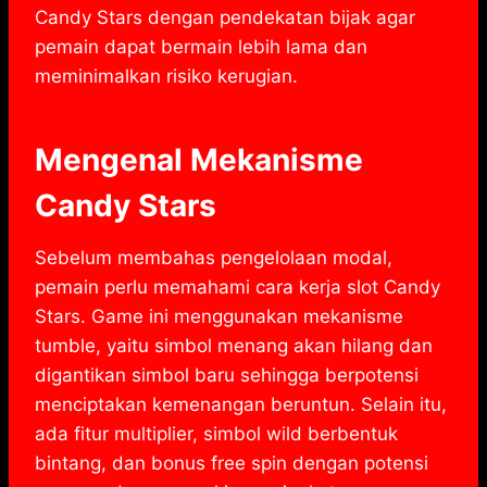
Candy Stars dengan pendekatan bijak agar
pemain dapat bermain lebih lama dan
meminimalkan risiko kerugian.
Mengenal Mekanisme
Candy Stars
Sebelum membahas pengelolaan modal,
pemain perlu memahami cara kerja slot Candy
Stars. Game ini menggunakan mekanisme
tumble, yaitu simbol menang akan hilang dan
digantikan simbol baru sehingga berpotensi
menciptakan kemenangan beruntun. Selain itu,
ada fitur multiplier, simbol wild berbentuk
bintang, dan bonus free spin dengan potensi