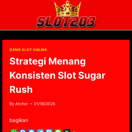
Skip
to
content
GAME SLOT ONLINE
Strategi Menang
Konsisten Slot Sugar
Rush
By
Archer
01/18/2026
bagikan