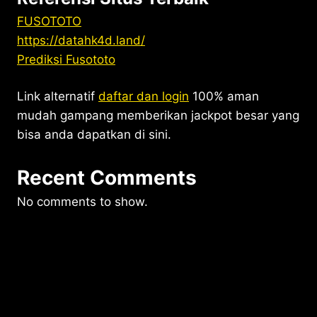
FUSOTOTO
https://datahk4d.land/
Prediksi Fusototo
Link alternatif
daftar dan login
100% aman
mudah gampang memberikan jackpot besar yang
bisa anda dapatkan di sini.
Recent Comments
No comments to show.