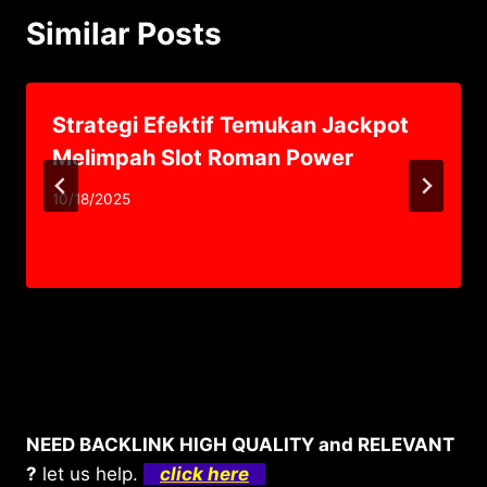
Similar Posts
Strategi Efektif Temukan Jackpot
Melimpah Slot Roman Power
10/18/2025
NEED BACKLINK HIGH QUALITY and RELEVANT
?
let us help.
click here