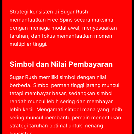
Strategi konsisten di Sugar Rush
memanfaatkan Free Spins secara maksimal
dengan menjaga modal awal, menyesuaikan
taruhan, dan fokus memanfaatkan momen
multiplier tinggi.
Simbol dan Nilai Pembayaran
Sugar Rush memiliki simbol dengan nilai
berbeda. Simbol permen tinggi jarang muncul
tetapi membayar besar, sedangkan simbol
rendah muncul lebih sering dan membayar
lebih kecil. Mengamati simbol mana yang lebih
sering muncul membantu pemain menentukan
strategi taruhan optimal untuk menang
konsisten.