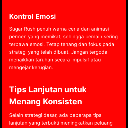
Kontrol Emosi
Sugar Rush penuh warna ceria dan animasi
permen yang memikat, sehingga pemain sering
terbawa emosi. Tetap tenang dan fokus pada
strategi yang telah dibuat. Jangan tergoda
menaikkan taruhan secara impulsif atau
mengejar kerugian.
Tips Lanjutan untuk
Menang Konsisten
Selain strategi dasar, ada beberapa tips
lanjutan yang terbukti meningkatkan peluang