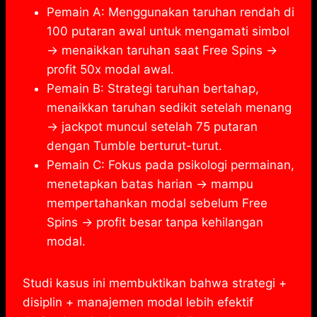
Pemain A: Menggunakan taruhan rendah di
100 putaran awal untuk mengamati simbol
→ menaikkan taruhan saat Free Spins →
profit 50x modal awal.
Pemain B: Strategi taruhan bertahap,
menaikkan taruhan sedikit setelah menang
→ jackpot muncul setelah 75 putaran
dengan Tumble berturut-turut.
Pemain C: Fokus pada psikologi permainan,
menetapkan batas harian → mampu
mempertahankan modal sebelum Free
Spins → profit besar tanpa kehilangan
modal.
Studi kasus ini membuktikan bahwa strategi +
disiplin + manajemen modal lebih efektif