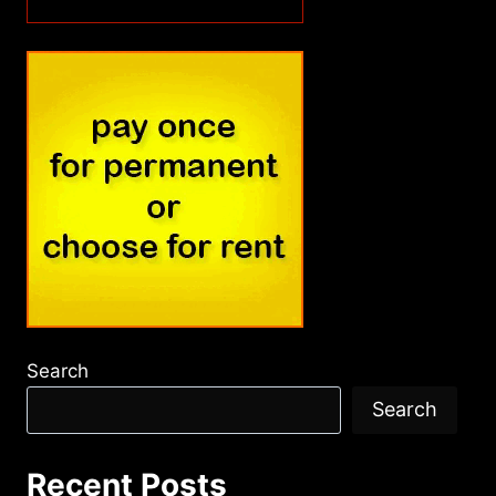
Search
Search
Recent Posts