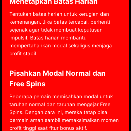
Menetapkan Batas Harian
Tentukan batas harian untuk kerugian dan
kemenangan. Jika batas tercapai, berhenti
sejenak agar tidak membuat keputusan
impulsif. Batas harian membantu
mempertahankan modal sekaligus menjaga
profit stabil.
Pisahkan Modal Normal dan
Free Spins
Beberapa pemain memisahkan modal untuk
taruhan normal dan taruhan mengejar Free
Spins. Dengan cara ini, mereka tetap bisa
bermain aman sambil memaksimalkan momen
profit tinggi saat fitur bonus aktif.