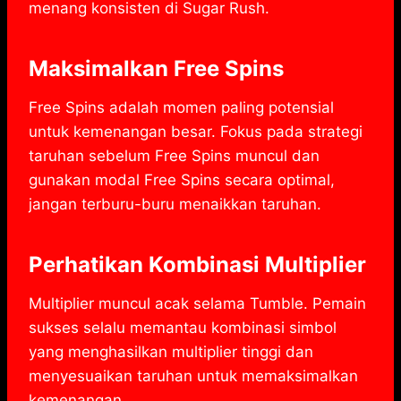
menang konsisten di Sugar Rush.
Maksimalkan Free Spins
Free Spins adalah momen paling potensial
untuk kemenangan besar. Fokus pada strategi
taruhan sebelum Free Spins muncul dan
gunakan modal Free Spins secara optimal,
jangan terburu-buru menaikkan taruhan.
Perhatikan Kombinasi Multiplier
Multiplier muncul acak selama Tumble. Pemain
sukses selalu memantau kombinasi simbol
yang menghasilkan multiplier tinggi dan
menyesuaikan taruhan untuk memaksimalkan
kemenangan.