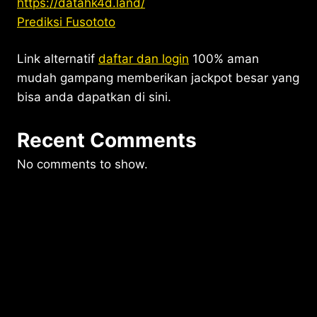
https://datahk4d.land/
Prediksi Fusototo
Link alternatif
daftar dan login
100% aman
mudah gampang memberikan jackpot besar yang
bisa anda dapatkan di sini.
Recent Comments
No comments to show.
© 2026
GAME SLOT ONLINE