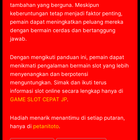
tambahan yang berguna.​ Meskipun
keberuntungan tetap menjadi faktor penting,
pemain dapat meningkatkan peluang mereka
dengan bermain cerdas dan bertanggung
jawab.
Dengan mengikuti panduan ini, pemain dapat
menikmati pengalaman bermain slot yang lebih
menyenangkan dan berpotensi
menguntungkan. Simak dan ikuti terus
informasi slot online secara lengkap hanya di
GAME SLOT CEPAT JP
.
Hadiah menarik menantimu di setiap putaran,
hanya di
petanitoto
.
Post