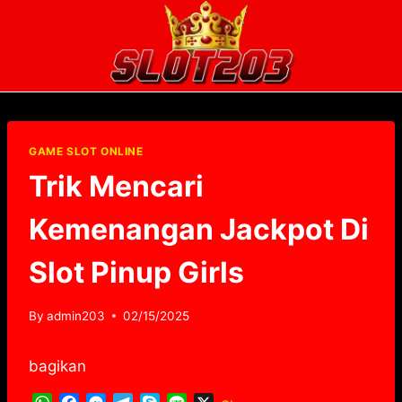
Skip
to
content
GAME SLOT ONLINE
Trik Mencari
Kemenangan Jackpot Di
Slot Pinup Girls
By
admin203
02/15/2025
bagikan