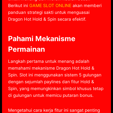
Berikut ini
GAME SLOT ONLINE
akan memberi
panduan strategi sakti untuk menguasai
Dragon Hot Hold & Spin secara efektif.
Pahami Mekanisme
Permainan
Langkah pertama untuk menang adalah
memahami mekanisme Dragon Hot Hold &
Spin. Slot ini menggunakan sistem 5 gulungan
dengan sejumlah paylines dan fitur Hold &
Spin, yang memungkinkan simbol khusus tetap
di gulungan untuk memicu putaran bonus.
Mengetahui cara kerja fitur ini sangat penting