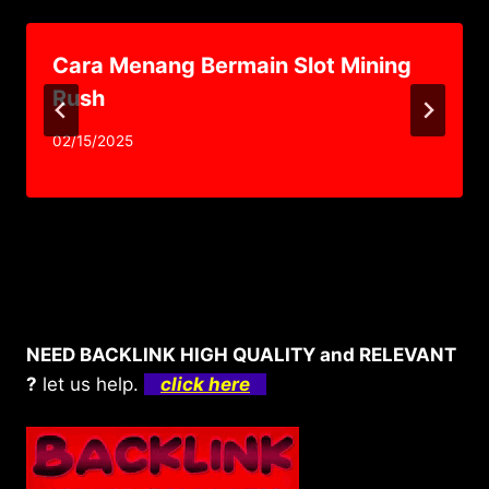
Cara Menang Bermain Slot Mining
Rush
02/15/2025
NEED BACKLINK HIGH QUALITY and RELEVANT
?
let us help.
click here