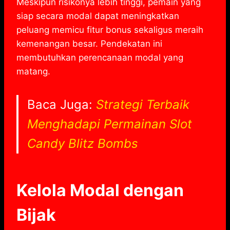
Meskipun risikonya lebih tinggi, pemain yang
siap secara modal dapat meningkatkan
peluang memicu fitur bonus sekaligus meraih
kemenangan besar. Pendekatan ini
membutuhkan perencanaan modal yang
matang.
Baca Juga:
Strategi Terbaik
Menghadapi Permainan Slot
Candy Blitz Bombs
Kelola Modal dengan
Bijak