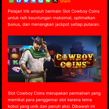
W
F
M
T
S
L
X
Share
h
a
e
e
k
i
a
c
s
l
y
n
Pelajari trik ampuh bermain Slot Cowboy Coins
t
e
s
e
p
e
untuk raih keuntungan maksimal, optimalkan
s
b
e
g
e
bonus, dan menangkan jackpot setiap putaran.
A
o
n
r
p
o
g
a
p
k
e
m
r
Slot Cowboy Coins merupakan permainan yang
memikat para penggemar slot karena tema
koboi yang unik dan penuh aksi. Dibawah ini