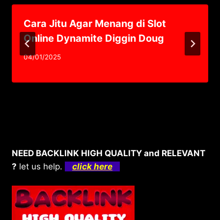
Cara Jitu Agar Menang di Slot
Online Dynamite Diggin Doug
04/01/2025
NEED BACKLINK HIGH QUALITY and RELEVANT
?
let us help.
click here