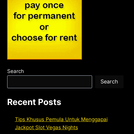
Search
Search
Recent Posts
Tips Khusus Pemula Untuk Menggapai
Jackpot Slot Vegas Nights