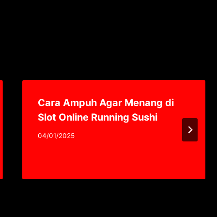
Cara Ampuh Agar Menang di
Slot Online Running Sushi
04/01/2025