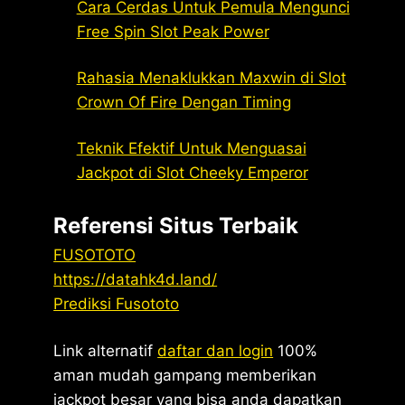
Cara Cerdas Untuk Pemula Mengunci
Free Spin Slot Peak Power
Rahasia Menaklukkan Maxwin di Slot
Crown Of Fire Dengan Timing
Teknik Efektif Untuk Menguasai
Jackpot di Slot Cheeky Emperor
Referensi Situs Terbaik
FUSOTOTO
https://datahk4d.land/
Prediksi Fusototo
Link alternatif
daftar dan login
100%
aman mudah gampang memberikan
jackpot besar yang bisa anda dapatkan