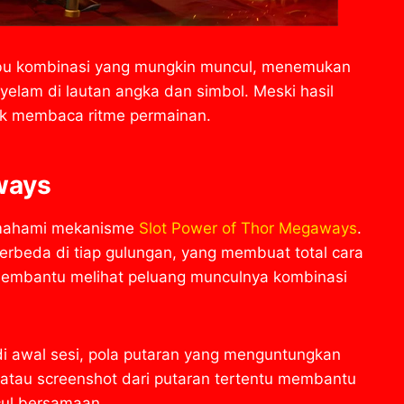
ibu kombinasi yang mungkin muncul, menemukan
yelam di lautan angka dan simbol. Meski hasil
uk membaca ritme permainan.
ways
emahami mekanisme
Slot Power of Thor Megaways
.
berbeda di tiap gulungan, yang membuat total cara
membantu melihat peluang munculnya kombinasi
i awal sesi, pola putaran yang menguntungkan
a atau screenshot dari putaran tertentu membantu
ul bersamaan.