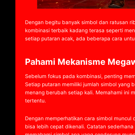
Dengan begitu banyak simbol dan ratusan r
kombinasi terbaik kadang terasa seperti men
setiap putaran acak, ada beberapa cara unt
Pahami Mekanisme Mega
Sebelum fokus pada kombinasi, penting m
Setiap putaran memiliki jumlah simbol yang 
menang berubah setiap kali. Memahami ini 
tertentu.
Dengan memperhatikan cara simbol muncul d
bisa lebih cepat dikenali. Catatan sederhan
memahami simbol apa yang cenderung munc