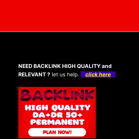
NEED BACKLINK HIGH QUALITY and
RELEVANT ?
let us help.
click here