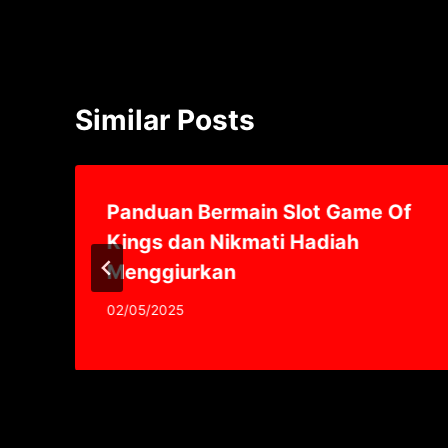
Similar Posts
Panduan Bermain Slot Game Of
Kings dan Nikmati Hadiah
Menggiurkan
02/05/2025