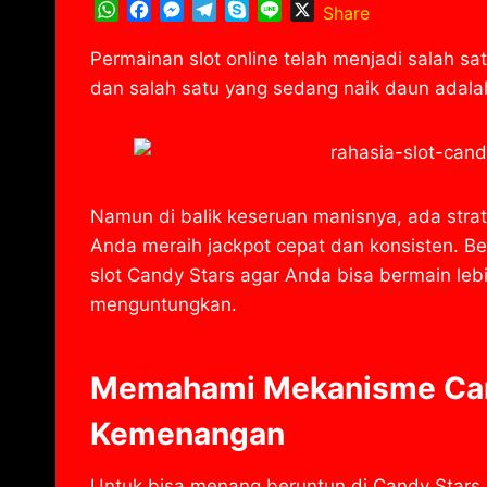
W
F
M
T
S
L
X
Share
h
a
e
e
k
i
a
c
s
l
y
n
Permainan slot online telah menjadi salah satu
t
e
s
e
p
e
dan salah satu yang sedang naik daun adala
s
b
e
g
e
A
o
n
r
p
o
g
a
p
k
e
m
r
Namun di balik keseruan manisnya, ada stra
Anda meraih jackpot cepat dan konsisten. B
slot Candy Stars agar Anda bisa bermain lebih
menguntungkan.
Memahami Mekanisme Cand
Kemenangan
Untuk bisa menang beruntun di Candy Star