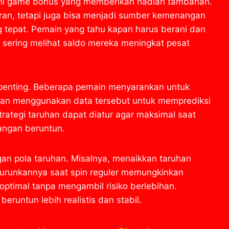
mini game bonus yang memberikan hadiah tambahan.
uran, tetapi juga bisa menjadi sumber kemenangan
g tepat. Pemain yang tahu kapan harus berani dan
i sering melihat saldo mereka meningkat pesat
penting. Beberapa pemain menyarankan untuk
dan menggunakan data tersebut untuk memprediksi
trategi taruhan dapat diatur agar maksimal saat
angan beruntun.
gan pola taruhan. Misalnya, menaikkan taruhan
enurunkannya saat spin reguler memungkinkan
imal tanpa mengambil risiko berlebihan.
runtun lebih realistis dan stabil.