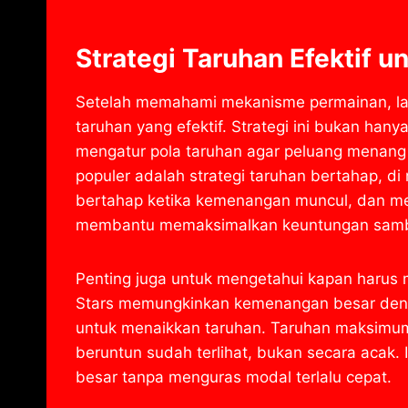
Strategi Taruhan Efektif 
Setelah memahami mekanisme permainan, lan
taruhan yang efektif. Strategi ini bukan hany
mengatur pola taruhan agar peluang menang
populer adalah strategi taruhan bertahap, 
bertahap ketika kemenangan muncul, dan me
membantu memaksimalkan keuntungan sambil
Penting juga untuk mengetahui kapan haru
Stars memungkinkan kemenangan besar deng
untuk menaikkan taruhan. Taruhan maksimu
beruntun sudah terlihat, bukan secara acak.
besar tanpa menguras modal terlalu cepat.