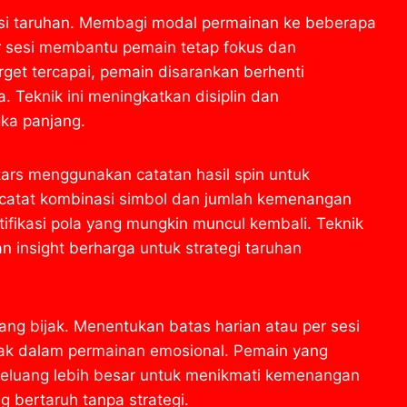
sesi taruhan. Membagi modal permainan ke beberapa
 sesi membantu pemain tetap fokus dan
arget tercapai, pemain disarankan berhenti
. Teknik ini meningkatkan disiplin dan
ka panjang.
tars menggunakan catatan hasil spin untuk
atat kombinasi simbol dan jumlah kemenangan
ifikasi pola yang mungkin muncul kembali. Teknik
n insight berharga untuk strategi taruhan
ng bijak. Menentukan batas harian atau per sesi
ak dalam permainan emosional. Pemain yang
peluang lebih besar untuk menikmati kemenangan
g bertaruh tanpa strategi.