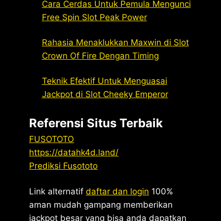
Cara Cerdas Untuk Pemula Mengunci
Free Spin Slot Peak Power
Rahasia Menaklukkan Maxwin di Slot
Crown Of Fire Dengan Timing
Teknik Efektif Untuk Menguasai
Jackpot di Slot Cheeky Emperor
Referensi Situs Terbaik
FUSOTOTO
https://datahk4d.land/
Prediksi Fusototo
Link alternatif
daftar dan login
100%
aman mudah gampang memberikan
jackpot besar yang bisa anda dapatkan