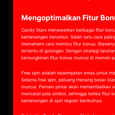
Mengoptimalkan Fitur Bon
Candy Stars menawarkan berbagai fitur bon
kemenangan beruntun. Salah satu cara palin
memahami cara memicu fitur bonus. Biasanya, 
tertentu di gulungan. Dengan strategi taruh
kemungkinan fitur bonus muncul di momen p
Free spin adalah kesempatan emas untuk m
Selama free spin, peluang menang besar biasa
muncul. Pemain pintar akan memanfaatkan se
mencatat pola simbol, sehingga ketika fitur
kemenangan di spin reguler berikutnya.