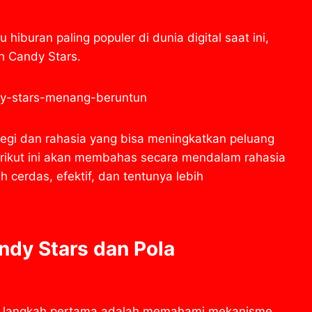
 hiburan paling populer di dunia digital saat ini,
h Candy Stars.
tegi dan rahasia yang bisa meningkatkan peluang
erikut ini akan membahas secara mendalam rahasia
 cerdas, efektif, dan tentunya lebih
y Stars dan Pola
s, langkah pertama adalah memahami mekanisme