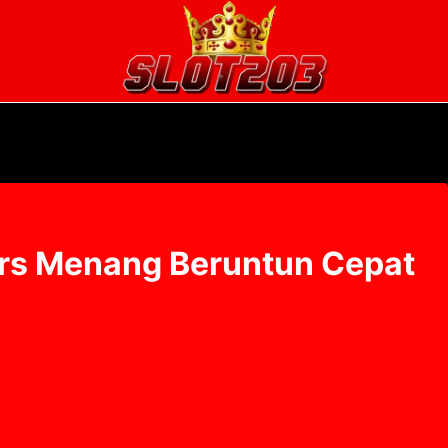
ars Menang Beruntun Cepat