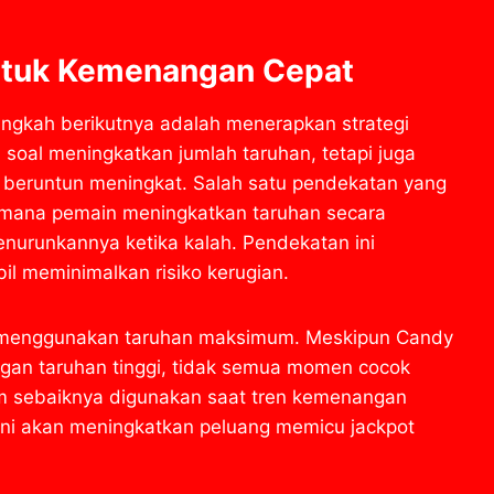
untuk Kemenangan Cepat
gkah berikutnya adalah menerapkan strategi
a soal meningkatkan jumlah taruhan, tetapi juga
 beruntun meningkat. Salah satu pendekatan yang
di mana pemain meningkatkan taruhan secara
nurunkannya ketika kalah. Pendekatan ini
 meminimalkan risiko kerugian.
s menggunakan taruhan maksimum. Meskipun Candy
an taruhan tinggi, tidak semua momen cocok
m sebaiknya digunakan saat tren kemenangan
 Ini akan meningkatkan peluang memicu jackpot