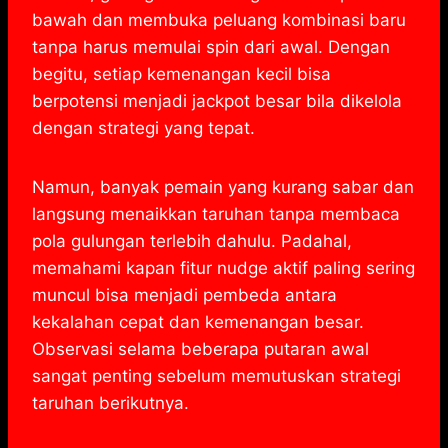
bawah dan membuka peluang kombinasi baru
tanpa harus memulai spin dari awal. Dengan
begitu, setiap kemenangan kecil bisa
berpotensi menjadi jackpot besar bila dikelola
dengan strategi yang tepat.
Namun, banyak pemain yang kurang sabar dan
langsung menaikkan taruhan tanpa membaca
pola gulungan terlebih dahulu. Padahal,
memahami kapan fitur nudge aktif paling sering
muncul bisa menjadi pembeda antara
kekalahan cepat dan kemenangan besar.
Observasi selama beberapa putaran awal
sangat penting sebelum memutuskan strategi
taruhan berikutnya.