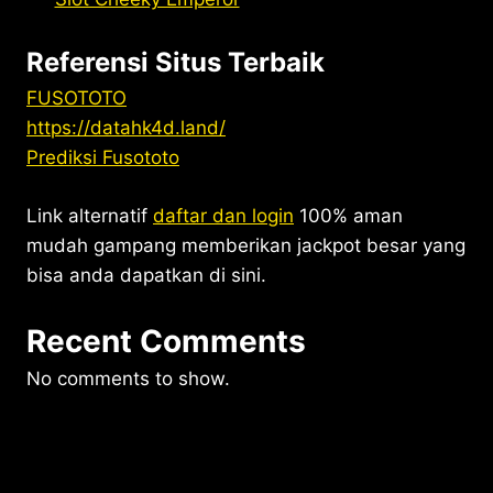
Referensi Situs Terbaik
FUSOTOTO
https://datahk4d.land/
Prediksi Fusototo
Link alternatif
daftar dan login
100% aman
mudah gampang memberikan jackpot besar yang
bisa anda dapatkan di sini.
Recent Comments
No comments to show.