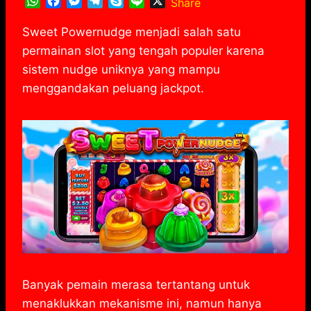
W
F
M
T
S
L
X
Share
h
a
e
e
k
i
a
c
s
l
y
n
Sweet Powernudge menjadi salah satu
t
e
s
e
p
e
permainan slot yang tengah populer karena
s
b
e
g
e
sistem nudge uniknya yang mampu
A
o
n
r
menggandakan peluang jackpot.
p
o
g
a
p
k
e
m
r
Banyak pemain merasa tertantang untuk
menaklukkan mekanisme ini, namun hanya