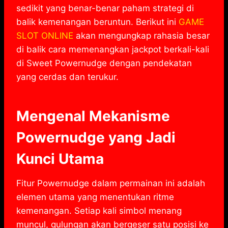
sedikit yang benar-benar paham strategi di
balik kemenangan beruntun. Berikut ini
GAME
SLOT ONLINE
akan mengungkap rahasia besar
di balik cara memenangkan jackpot berkali-kali
di Sweet Powernudge dengan pendekatan
yang cerdas dan terukur.
Mengenal Mekanisme
Powernudge yang Jadi
Kunci Utama
Fitur Powernudge dalam permainan ini adalah
elemen utama yang menentukan ritme
kemenangan. Setiap kali simbol menang
muncul, gulungan akan bergeser satu posisi ke