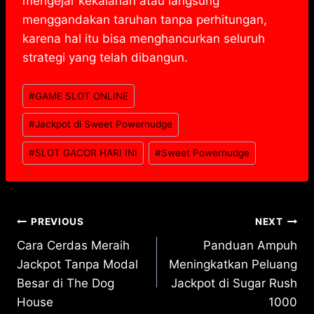
mengejar kekalahan atau langsung
menggandakan taruhan tanpa perhitungan,
karena hal itu bisa menghancurkan seluruh
strategi yang telah dibangun.
Post
#
GAME SLOT ONLINE
Tags:
#
Jackpot di Sweet Powernudge
#
SLOT GACOR HARI INI
#
Sweet Powernudge
Post
PREVIOUS
NEXT
Cara Cerdas Meraih
Panduan Ampuh
navigation
Jackpot Tanpa Modal
Meningkatkan Peluang
Besar di The Dog
Jackpot di Sugar Rush
House
1000