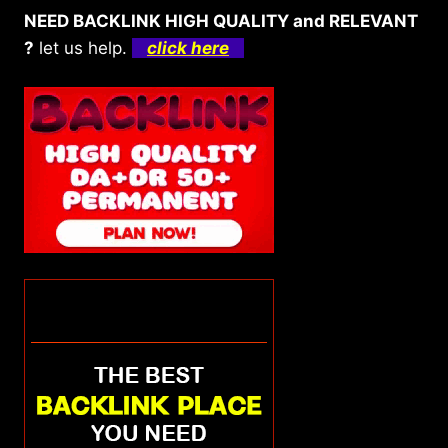
NEED BACKLINK HIGH QUALITY and RELEVANT
?
let us help.
click here