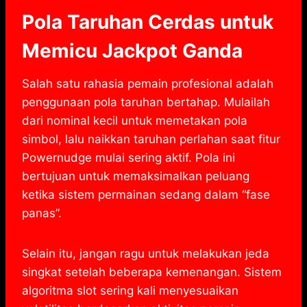
Pola Taruhan Cerdas untuk
Memicu Jackpot Ganda
Salah satu rahasia pemain profesional adalah
penggunaan pola taruhan bertahap. Mulailah
dari nominal kecil untuk memetakan pola
simbol, lalu naikkan taruhan perlahan saat fitur
Powernudge mulai sering aktif. Pola ini
bertujuan untuk memaksimalkan peluang
ketika sistem permainan sedang dalam “fase
panas”.
Selain itu, jangan ragu untuk melakukan jeda
singkat setelah beberapa kemenangan. Sistem
algoritma slot sering kali menyesuaikan