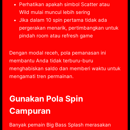
Perhatikan apakah simbol Scatter atau
Wild mulai muncul lebih sering
Jika dalam 10 spin pertama tidak ada
pergerakan menarik, pertimbangkan untuk
pindah room atau refresh game
Dengan modal receh, pola pemanasan ini
membantu Anda tidak terburu-buru
menghabiskan saldo dan memberi waktu untuk
mengamati tren permainan.
Gunakan Pola Spin
Campuran
Banyak pemain Big Bass Splash merasakan