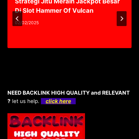
Strategi Jitu Meraih Jackpot Besar
Di Slot Hammer Of Vulcan
02/02/2025
NEED BACKLINK HIGH QUALITY and RELEVANT
?
let us help.
click here