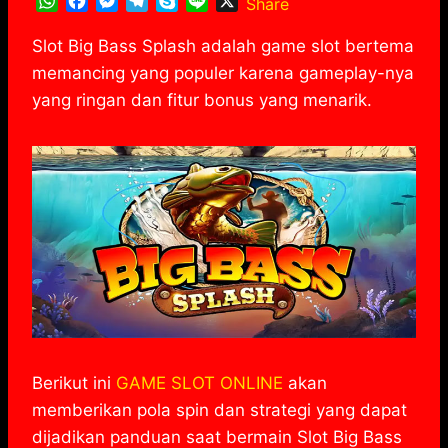
W
F
M
T
S
L
X
Share
h
a
e
e
k
i
a
c
s
l
y
n
Slot Big Bass Splash adalah game slot bertema
t
e
s
e
p
e
memancing yang populer karena gameplay-nya
s
b
e
g
e
yang ringan dan fitur bonus yang menarik.
A
o
n
r
p
o
g
a
p
k
e
m
r
Berikut ini
GAME SLOT ONLINE
akan
memberikan pola spin dan strategi yang dapat
dijadikan panduan saat bermain Slot Big Bass