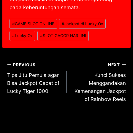
pada keberuntungan semata.
Post
#
GAME SLOT ONLINE
#
Jackpot di Lucky Ox
Tags:
#
Lucky Ox
#
SLOT GACOR HARI INI
Post
PREVIOUS
NEXT
Tips Jitu Pemula agar
Kunci Sukses
navigation
Bisa Jackpot Cepat di
Menggandakan
Lucky Tiger 1000
Kemenangan Jackpot
di Rainbow Reels