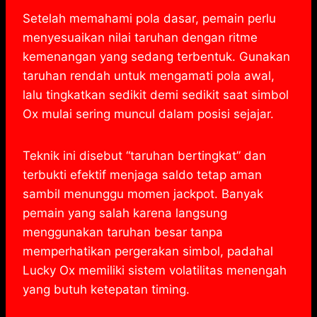
Setelah memahami pola dasar, pemain perlu
menyesuaikan nilai taruhan dengan ritme
kemenangan yang sedang terbentuk. Gunakan
taruhan rendah untuk mengamati pola awal,
lalu tingkatkan sedikit demi sedikit saat simbol
Ox mulai sering muncul dalam posisi sejajar.
Teknik ini disebut “taruhan bertingkat” dan
terbukti efektif menjaga saldo tetap aman
sambil menunggu momen jackpot. Banyak
pemain yang salah karena langsung
menggunakan taruhan besar tanpa
memperhatikan pergerakan simbol, padahal
Lucky Ox memiliki sistem volatilitas menengah
yang butuh ketepatan timing.