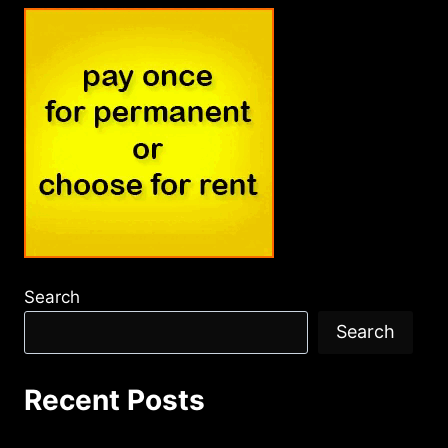
Search
Search
Recent Posts