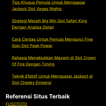
Tips Khusus Pemula Untuk Menggapai
Jackpot Slot Vegas Nights
Strategi Meraih Big Win Slot Safari King
Dengan Analisa Detail
Cara Cerdas Untuk Pemula Mengunci Free
Spin Slot Peak Power
Rahasia Menaklukkan Maxwin di Slot Crown
Of Fire Dengan Timing
Teknik Efektif Untuk Menguasai Jackpot di
Slot Cheeky Emperor
Referensi Situs Terbaik
FUSOTOTO