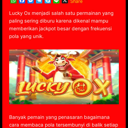
W
F
M
T
S
L
X
Share
h
a
e
e
k
i
a
c
s
l
y
n
Lucky Ox menjadi salah satu permainan yang
t
e
s
e
p
e
paling sering diburu karena dikenal mampu
s
b
e
g
e
memberikan jackpot besar dengan frekuensi
A
o
n
r
pola yang unik.
p
o
g
a
p
k
e
m
r
Banyak pemain yang penasaran bagaimana
cara membaca pola tersembunyi di balik setiap