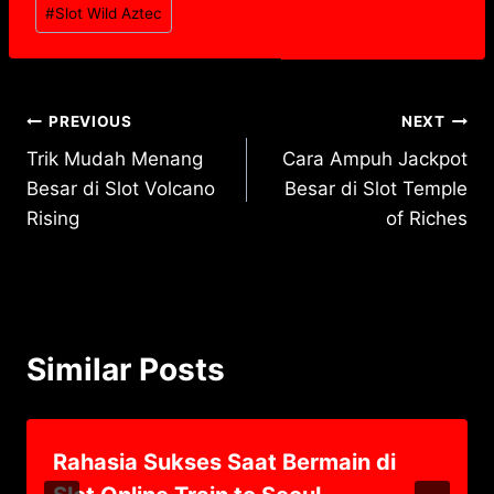
#
Slot Wild Aztec
Post
PREVIOUS
NEXT
Trik Mudah Menang
Cara Ampuh Jackpot
navigation
Besar di Slot Volcano
Besar di Slot Temple
Rising
of Riches
Similar Posts
Rahasia Sukses Saat Bermain di