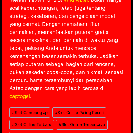
Meraih maxwin di Slot
Wild Aztec
bukan hanya
soal keberuntungan, tetapi juga tentang
strategi, kesabaran, dan pengelolaan modal
yang cermat. Dengan memahami fitur
permainan, memanfaatkan putaran gratis
secara maksimal, dan bermain di waktu yang
tepat, peluang Anda untuk mencapai
kemenangan besar semakin terbuka. Jadikan
setiap putaran sebagai bagian dari rencana,
bukan sekadar coba-coba, dan nikmati sensasi
berburu harta tersembunyi dari peradaban
Aztec dengan cara yang lebih cerdas di
captogel
.
Post
#
Slot Gampang Jp
#
Slot Online Paling Resmi
Tags:
#
Slot Online Terbaru
#
Slot Online Terpercaya