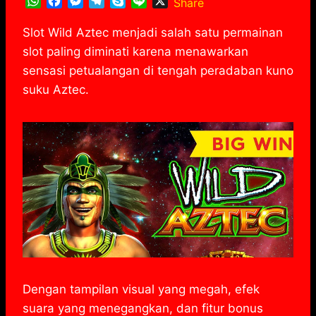
W
F
M
T
S
L
X
Share
h
a
e
e
k
i
a
c
s
l
y
n
Slot Wild Aztec menjadi salah satu permainan
t
e
s
e
p
e
slot paling diminati karena menawarkan
s
b
e
g
e
sensasi petualangan di tengah peradaban kuno
A
o
n
r
suku Aztec.
p
o
g
a
p
k
e
m
r
Dengan tampilan visual yang megah, efek
suara yang menegangkan, dan fitur bonus