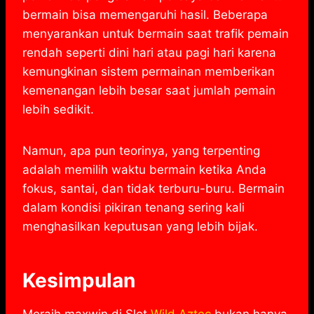
bermain bisa memengaruhi hasil. Beberapa
menyarankan untuk bermain saat trafik pemain
rendah seperti dini hari atau pagi hari karena
kemungkinan sistem permainan memberikan
kemenangan lebih besar saat jumlah pemain
lebih sedikit.
Namun, apa pun teorinya, yang terpenting
adalah memilih waktu bermain ketika Anda
fokus, santai, dan tidak terburu-buru. Bermain
dalam kondisi pikiran tenang sering kali
menghasilkan keputusan yang lebih bijak.
Kesimpulan