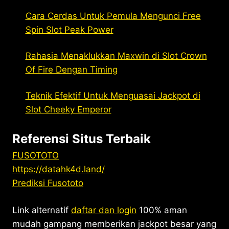
Cara Cerdas Untuk Pemula Mengunci Free
Spin Slot Peak Power
Rahasia Menaklukkan Maxwin di Slot Crown
Of Fire Dengan Timing
Teknik Efektif Untuk Menguasai Jackpot di
Slot Cheeky Emperor
Referensi Situs Terbaik
FUSOTOTO
https://datahk4d.land/
Prediksi Fusototo
Link alternatif
daftar dan login
100% aman
mudah gampang memberikan jackpot besar yang