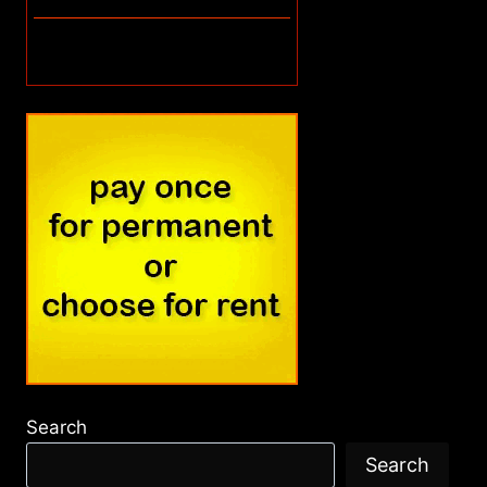
Search
Search