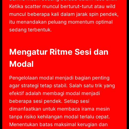
Ketika scatter muncul berturut-turut atau wild
muncul beberapa kali dalam jarak spin pendek,
itu menandakan peluang momentum optimal
sedang terbentuk.
Mengatur Ritme Sesi dan
Modal
Pengelolaan modal menjadi bagian penting
agar strategi tetap stabil. Salah satu trik yang
efektif adalah membagi modal menjadi
beberapa sesi pendek. Setiap sesi
dimanfaatkan untuk membaca irama mesin
tanpa risiko kehilangan modal terlalu cepat.
Menentukan batas maksimal kerugian dan