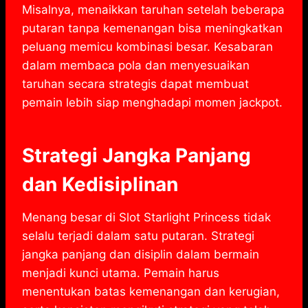
Misalnya, menaikkan taruhan setelah beberapa
putaran tanpa kemenangan bisa meningkatkan
peluang memicu kombinasi besar. Kesabaran
dalam membaca pola dan menyesuaikan
taruhan secara strategis dapat membuat
pemain lebih siap menghadapi momen jackpot.
Strategi Jangka Panjang
dan Kedisiplinan
Menang besar di Slot Starlight Princess tidak
selalu terjadi dalam satu putaran. Strategi
jangka panjang dan disiplin dalam bermain
menjadi kunci utama. Pemain harus
menentukan batas kemenangan dan kerugian,