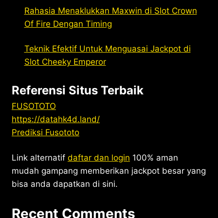
Rahasia Menaklukkan Maxwin di Slot Crown
Of Fire Dengan Timing
Teknik Efektif Untuk Menguasai Jackpot di
Slot Cheeky Emperor
Referensi Situs Terbaik
FUSOTOTO
https://datahk4d.land/
Prediksi Fusototo
Link alternatif
daftar dan login
100% aman
mudah gampang memberikan jackpot besar yang
bisa anda dapatkan di sini.
Recent Comments