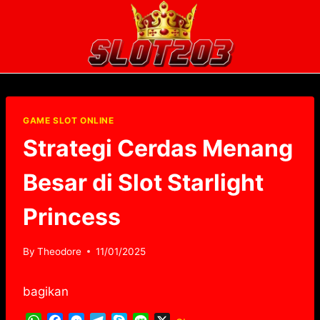
Skip
to
content
GAME SLOT ONLINE
Strategi Cerdas Menang
Besar di Slot Starlight
Princess
By
Theodore
11/01/2025
bagikan