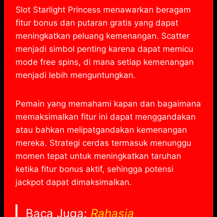
Slot Starlight Princess menawarkan beragam
fitur bonus dan putaran gratis yang dapat
meningkatkan peluang kemenangan. Scatter
menjadi simbol penting karena dapat memicu
mode free spins, di mana setiap kemenangan
menjadi lebih menguntungkan.
Pemain yang memahami kapan dan bagaimana
memaksimalkan fitur ini dapat menggandakan
atau bahkan melipatgandakan kemenangan
mereka. Strategi cerdas termasuk menunggu
momen tepat untuk meningkatkan taruhan
ketika fitur bonus aktif, sehingga potensi
jackpot dapat dimaksimalkan.
Baca Juga:
Rahasia