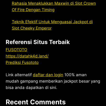
Rahasia Menaklukkan Maxwin di Slot Crown
Of Fire Dengan Timing
Teknik Efektif Untuk Menguasai Jackpot di
Slot Cheeky Emperor
Referensi Situs Terbaik
FUSOTOTO
https://datahk4d.land/
Prediksi Fusototo
Link alternatif
daftar dan login
100% aman
mudah gampang memberikan jackpot besar yang
bisa anda dapatkan di sini.
Recent Comments