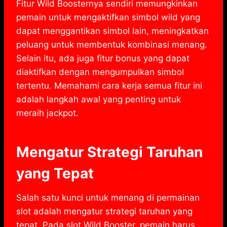
Fitur Wild Boosternya sendiri memungkinkan
pemain untuk mengaktifkan simbol wild yang
dapat menggantikan simbol lain, meningkatkan
peluang untuk membentuk kombinasi menang.
Selain itu, ada juga fitur bonus yang dapat
diaktifkan dengan mengumpulkan simbol
tertentu. Memahami cara kerja semua fitur ini
adalah langkah awal yang penting untuk
meraih jackpot.
Mengatur Strategi Taruhan
yang Tepat
Salah satu kunci untuk menang di permainan
slot adalah mengatur strategi taruhan yang
tepat. Pada slot Wild Booster, pemain harus