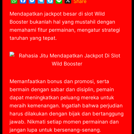
W
F
M
T
S
L
X
Share
h
a
e
e
k
i
a
c
s
l
y
n
Mendapatkan jackpot besar di slot Wild
t
e
s
e
p
e
Booster bukanlah hal yang mustahil dengan
s
b
e
g
e
memahami fitur permainan, mengatur strategi
A
o
n
r
taruhan yang tepat.
p
o
g
a
p
k
e
m
r
Memanfaatkan bonus dan promosi, serta
bermain dengan sabar dan disiplin, pemain
dapat meningkatkan peluang mereka untuk
meraih kemenangan. Ingatlah bahwa perjudian
harus dilakukan dengan bijak dan bertanggung
jawab. Nikmati setiap momen permainan dan
jangan lupa untuk bersenang-senang.