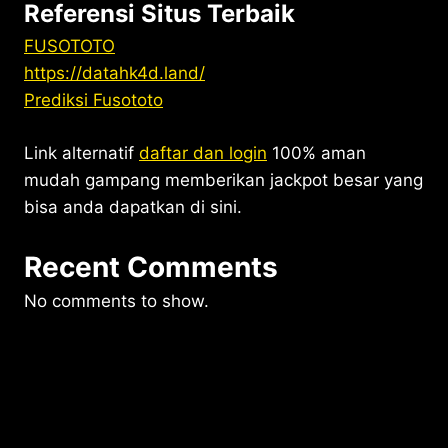
Referensi Situs Terbaik
FUSOTOTO
https://datahk4d.land/
Prediksi Fusototo
Link alternatif
daftar dan login
100% aman
mudah gampang memberikan jackpot besar yang
bisa anda dapatkan di sini.
Recent Comments
No comments to show.