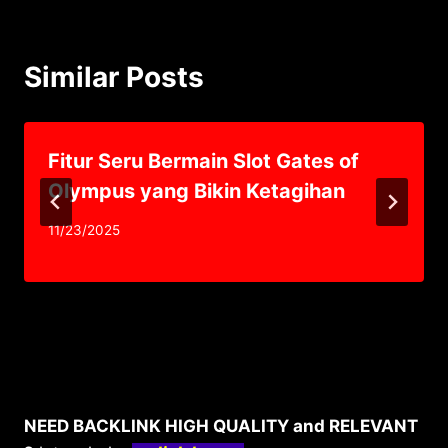
Similar Posts
Fitur Seru Bermain Slot Gates of
Olympus yang Bikin Ketagihan
11/23/2025
NEED BACKLINK HIGH QUALITY and RELEVANT