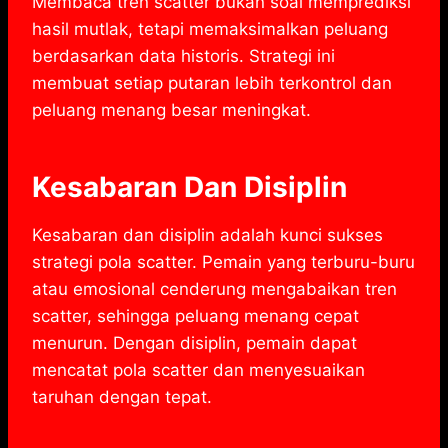
Membaca tren scatter bukan soal memprediksi
hasil mutlak, tetapi memaksimalkan peluang
berdasarkan data historis. Strategi ini
membuat setiap putaran lebih terkontrol dan
peluang menang besar meningkat.
Kesabaran Dan Disiplin
Kesabaran dan disiplin adalah kunci sukses
strategi pola scatter. Pemain yang terburu-buru
atau emosional cenderung mengabaikan tren
scatter, sehingga peluang menang cepat
menurun. Dengan disiplin, pemain dapat
mencatat pola scatter dan menyesuaikan
taruhan dengan tepat.