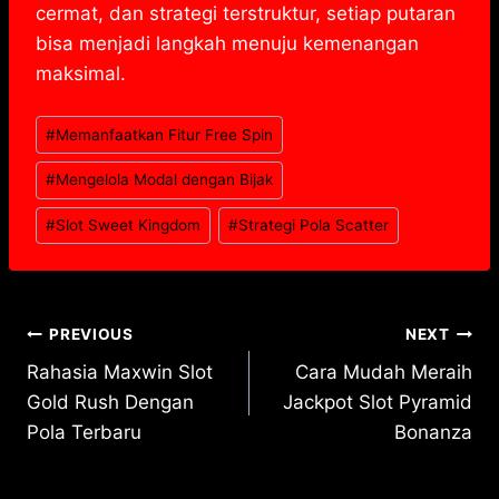
cermat, dan strategi terstruktur, setiap putaran
bisa menjadi langkah menuju kemenangan
maksimal.
Post
#
Memanfaatkan Fitur Free Spin
Tags:
#
Mengelola Modal dengan Bijak
#
Slot Sweet Kingdom
#
Strategi Pola Scatter
Post
PREVIOUS
NEXT
Rahasia Maxwin Slot
Cara Mudah Meraih
navigation
Gold Rush Dengan
Jackpot Slot Pyramid
Pola Terbaru
Bonanza