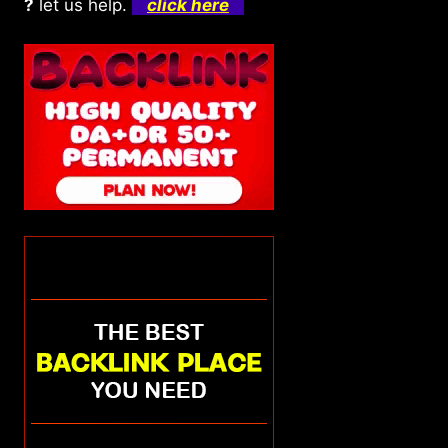
?
let us help.
click here