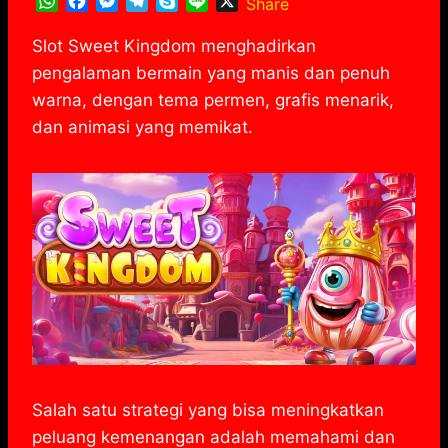
W
F
M
T
S
L
X
Share
h
a
e
e
k
i
a
c
s
l
y
n
Slot Sweet Kingdom menghadirkan
t
e
s
e
p
e
pengalaman bermain yang manis dan penuh
s
b
e
g
e
warna, dengan tema permen, grafis menarik,
A
o
n
r
dan animasi yang memikat.
p
o
g
a
p
k
e
m
r
Salah satu strategi yang bisa meningkatkan
peluang kemenangan adalah memahami dan