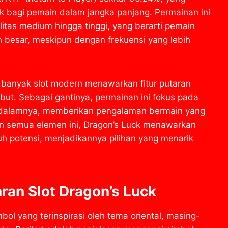
 bagi pemain dalam jangka panjang. Permainan ini
ilitas medium hingga tinggi, yang berarti pemain
besar, meskipun dengan frekuensi yang lebih
banyak slot modern menawarkan fitur putaran
rsebut. Sebagai gantinya, permainan ini fokus pada
di dalamnya, memberikan pengalaman bermain yang
 semua elemen ini, Dragon’s Luck menawarkan
 potensi, menjadikannya pilihan yang menarik
ran Slot Dragon’s Luck
ol yang terinspirasi oleh tema oriental, masing-