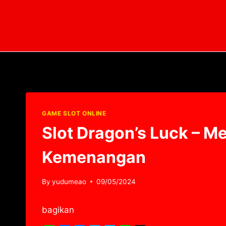
Skip
to
content
GAME SLOT ONLINE
Slot Dragon’s Luck – M
Kemenangan
By
yudumeao
09/05/2024
bagikan