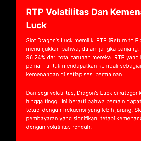
RTP Volatilitas Dan Kemen
Luck
Slot Dragon’s Luck memiliki RTP (Return to P
menunjukkan bahwa, dalam jangka panjang,
96.24% dari total taruhan mereka. RTP yang 
pemain untuk mendapatkan kembali sebagian
kemenangan di setiap sesi permainan.
Dari segi volatilitas, Dragon’s Luck dikateg
hingga tinggi. Ini berarti bahwa pemain da
tetapi dengan frekuensi yang lebih jarang. Sl
pembayaran yang signifikan, tetapi kemenanga
dengan volatilitas rendah.