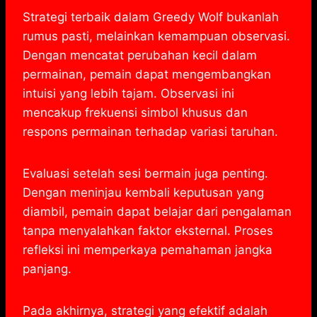
Strategi terbaik dalam Greedy Wolf bukanlah
rumus pasti, melainkan kemampuan observasi.
Dengan mencatat perubahan kecil dalam
permainan, pemain dapat mengembangkan
intuisi yang lebih tajam. Observasi ini
mencakup frekuensi simbol khusus dan
respons permainan terhadap variasi taruhan.
Evaluasi setelah sesi bermain juga penting.
Dengan meninjau kembali keputusan yang
diambil, pemain dapat belajar dari pengalaman
tanpa menyalahkan faktor eksternal. Proses
refleksi ini memperkaya pemahaman jangka
panjang.
Pada akhirnya, strategi yang efektif adalah