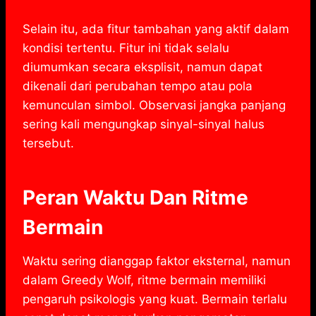
Selain itu, ada fitur tambahan yang aktif dalam
kondisi tertentu. Fitur ini tidak selalu
diumumkan secara eksplisit, namun dapat
dikenali dari perubahan tempo atau pola
kemunculan simbol. Observasi jangka panjang
sering kali mengungkap sinyal-sinyal halus
tersebut.
Peran Waktu Dan Ritme
Bermain
Waktu sering dianggap faktor eksternal, namun
dalam Greedy Wolf, ritme bermain memiliki
pengaruh psikologis yang kuat. Bermain terlalu