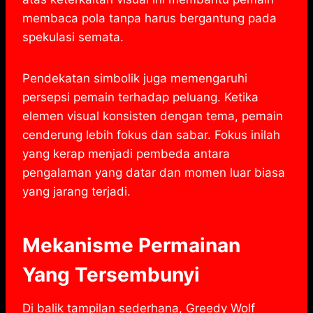
membaca pola tanpa harus bergantung pada
spekulasi semata.
Pendekatan simbolik juga memengaruhi
persepsi pemain terhadap peluang. Ketika
elemen visual konsisten dengan tema, pemain
cenderung lebih fokus dan sabar. Fokus inilah
yang kerap menjadi pembeda antara
pengalaman yang datar dan momen luar biasa
yang jarang terjadi.
Mekanisme Permainan
Yang Tersembunyi
Di balik tampilan sederhana, Greedy Wolf