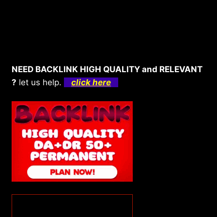
NEED BACKLINK HIGH QUALITY and RELEVANT
?
let us help.
click here