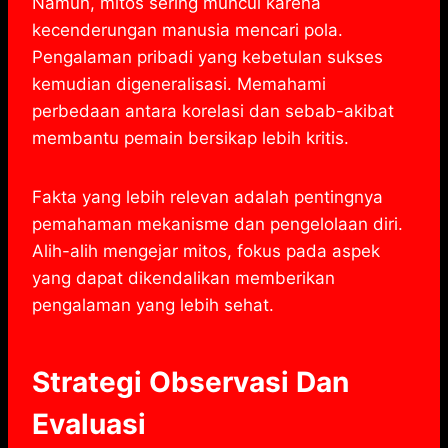
Namun, mitos sering muncul karena
kecenderungan manusia mencari pola.
Pengalaman pribadi yang kebetulan sukses
kemudian digeneralisasi. Memahami
perbedaan antara korelasi dan sebab-akibat
membantu pemain bersikap lebih kritis.
Fakta yang lebih relevan adalah pentingnya
pemahaman mekanisme dan pengelolaan diri.
Alih-alih mengejar mitos, fokus pada aspek
yang dapat dikendalikan memberikan
pengalaman yang lebih sehat.
Strategi Observasi Dan
Evaluasi