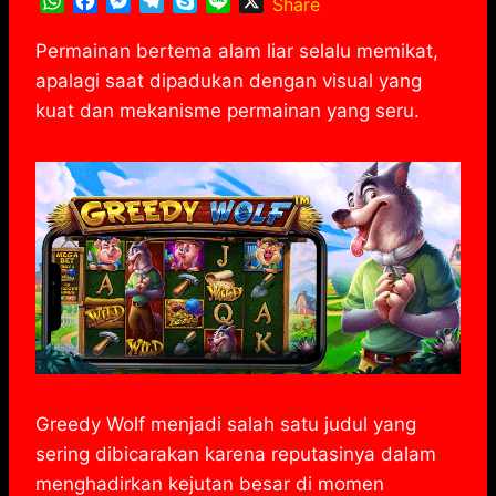
W
F
M
T
S
L
X
Share
h
a
e
e
k
i
a
c
s
l
y
n
Permainan bertema alam liar selalu memikat,
t
e
s
e
p
e
apalagi saat dipadukan dengan visual yang
s
b
e
g
e
kuat dan mekanisme permainan yang seru.
A
o
n
r
p
o
g
a
p
k
e
m
r
Greedy Wolf menjadi salah satu judul yang
sering dibicarakan karena reputasinya dalam
menghadirkan kejutan besar di momen