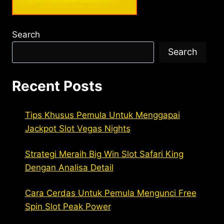
Search
Search
Recent Posts
Tips Khusus Pemula Untuk Menggapai
Jackpot Slot Vegas Nights
Strategi Meraih Big Win Slot Safari King
Dengan Analisa Detail
Cara Cerdas Untuk Pemula Mengunci Free
Spin Slot Peak Power