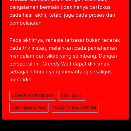
pengalaman bermain tidak hanya berfokus
pada hasil akhir, tetapi juga pada proses dan
pembelajaran.
Pada akhirnya, rahasia terbesar bukan terletak
pada trik instan, melainkan pada pemahaman
mendalam dan sikap yang seimbang. Dengan
perspektif ini, Greedy Wolf dapat dinikmati
sebagai hiburan yang menantang sekaligus
mendidik.
Post
#
GAME SLOT ONLINE
#
Slot Gacor
Tags:
#
Slot Greedy Wolf
#
SLOT VIRAL HARI INI