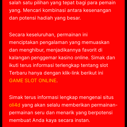
salah satu pilihan yang tepat bagi para pemain
yang. Mencari kombinasi antara kesenangan
dan potensi hadiah yang besar.
Secara keseluruhan, permainan ini
menciptakan pengalaman yang memuaskan
dan menghibur, menjadikannya favorit di
kalangan penggemar kasino online. Simak dan
ikuti terus informasi terlengkap tentang slot
Terbaru hanya dengan klik-link berikut ini
GAME SLOT ONLINE
.
Simak terus informasi lengkap mengenai situs
oli4d
yang akan selalu memberikan permainan-
permainan seru dan menarik yang berpotensi
membuat Anda kaya secara instan.