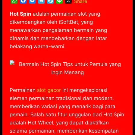
W
F
M
T
S
L
X
Share
h
a
e
e
k
i
a
c
s
l
y
n
Hot Spin
adalah permainan slot yang
t
e
s
e
p
e
dikembangkan oleh iSoftBet, yang
s
b
e
g
e
menawarkan pengalaman bermain yang
A
o
n
r
dinamis dan mendebarkan dengan latar
p
o
g
a
belakang warna-warni.
p
k
e
m
r
Permainan
slot gacor
ini mengeksplorasi
elemen permainan tradisional dan modern,
memberikan variasi yang menarik bagi para
pemain. Salah satu fitur unggulan dari Hot Spin
adalah Hot Wheel, yang dapat diaktifkan
selama permainan, memberikan kesempatan