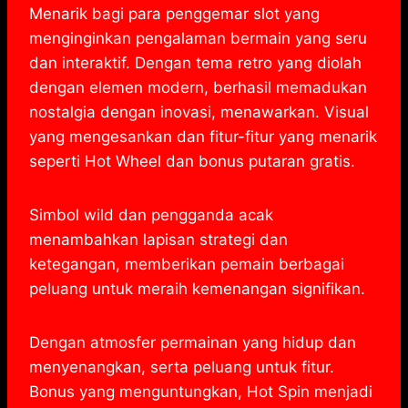
Menarik bagi para penggemar slot yang
menginginkan pengalaman bermain yang seru
dan interaktif.​ Dengan tema retro yang diolah
dengan elemen modern, berhasil memadukan
nostalgia dengan inovasi, menawarkan. Visual
yang mengesankan dan fitur-fitur yang menarik
seperti Hot Wheel dan bonus putaran gratis.
Simbol wild dan pengganda acak
menambahkan lapisan strategi dan
ketegangan, memberikan pemain berbagai
peluang untuk meraih kemenangan signifikan.
Dengan atmosfer permainan yang hidup dan
menyenangkan, serta peluang untuk fitur.
Bonus yang menguntungkan, Hot Spin menjadi