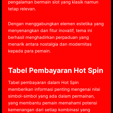
pengalaman bermain slot yang klasik namun
tetap relevan.
Dengan menggabungkan elemen estetika yang
menyenangkan dan fitur inovatif, tema ini
berhasil menghadirkan perpaduan yang
menarik antara nostalgia dan modernitas
kepada para pemain.
Tabel Pembayaran Hot Spin
Tabel pembayaran dalam Hot Spin
memberikan informasi penting mengenai nilai
simbol-simbol yang ada dalam permainan,
yang membantu pemain memahami potensi
kemenangan dari setiap kombinasi yang