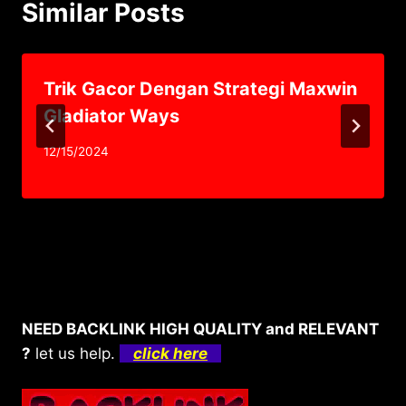
Similar Posts
​Trik Gacor Dengan Strategi Maxwin
Gladiator Ways
12/15/2024
NEED BACKLINK HIGH QUALITY and RELEVANT
?
let us help.
click here