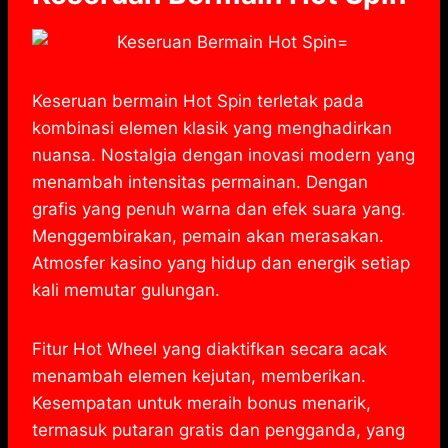
​Keseruan bermain Hot Spin terletak pada
kombinasi elemen klasik yang menghadirkan
nuansa. Nostalgia dengan inovasi modern yang
menambah intensitas permainan.​ Dengan
grafis yang penuh warna dan efek suara yang.
Menggembirakan, pemain akan merasakan.
Atmosfer kasino yang hidup dan energik setiap
kali memutar gulungan.
Fitur Hot Wheel yang diaktifkan secara acak
menambah elemen kejutan, memberikan.
Kesempatan untuk meraih bonus menarik,
termasuk putaran gratis dan pengganda, yang