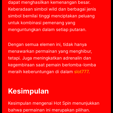
dapat menghasilkan kemenangan besar.
Keberadaan simbol wild dan berbagai jenis
simbol bernilai tinggi menciptakan peluang
untuk kombinasi pemenang yang
menguntungkan dalam setiap putaran.
Dengan semua elemen ini, tidak hanya
menawarkan permainan yang menghibur,
tetapi. Juga meningkatkan adrenalin dan
kegembiraan saat pemain berlomba-lomba
meraih keberuntungan di dalam
slot777
.
Kesimpulan
​Kesimpulan mengenai Hot Spin menunjukkan
bahwa permainan ini merupakan pilihan.