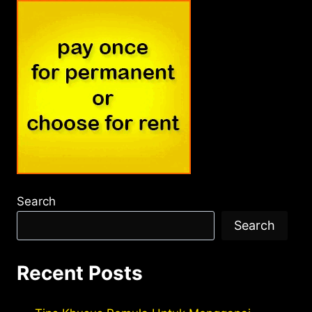
Search
Search
Recent Posts