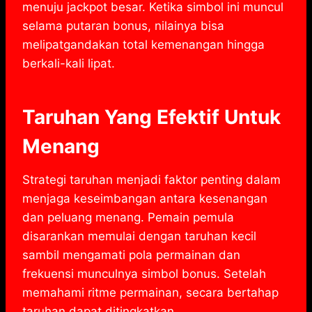
menuju jackpot besar. Ketika simbol ini muncul
selama putaran bonus, nilainya bisa
melipatgandakan total kemenangan hingga
berkali-kali lipat.
Taruhan Yang Efektif Untuk
Menang
Strategi taruhan menjadi faktor penting dalam
menjaga keseimbangan antara kesenangan
dan peluang menang. Pemain pemula
disarankan memulai dengan taruhan kecil
sambil mengamati pola permainan dan
frekuensi munculnya simbol bonus. Setelah
memahami ritme permainan, secara bertahap
taruhan dapat ditingkatkan.