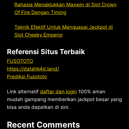
Rahasia Menaklukkan Maxwin di Slot Crown
Of Fire Dengan Timing
Teknik Efektif Untuk Menguasai Jackpot di
Slot Cheeky Emperor
Referensi Situs Terbaik
FUSOTOTO
https://datahk4d.land/
Prediksi Fusototo
Link alternatif
daftar dan login
100% aman
mudah gampang memberikan jackpot besar yang
bisa anda dapatkan di sini.
Recent Comments