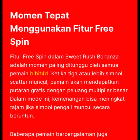
Momen Tepat
Menggunakan Fitur Free
Spin
Fitur Free Spin dalam Sweet Rush Bonanza
adalah momen paling ditunggu oleh semua
pemain
bibit4d
. Ketika tiga atau lebih simbol
scatter muncul, pemain akan mendapatkan
putaran gratis dengan peluang multiplier besar.
Dalam mode ini, kemenangan bisa meningkat
tajam jika simbol pengali muncul secara
beruntun.
Beberapa pemain berpengalaman juga