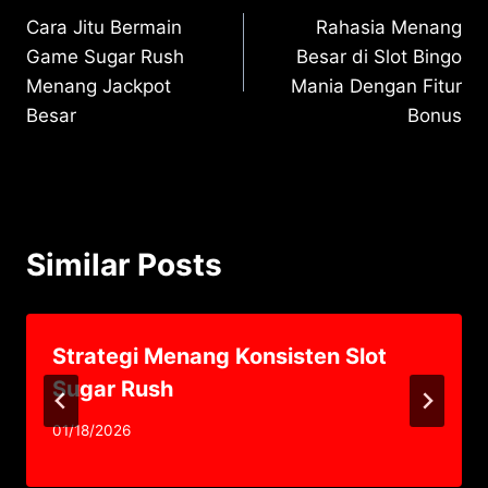
Cara Jitu Bermain
Rahasia Menang
navigation
Game Sugar Rush
Besar di Slot Bingo
Menang Jackpot
Mania Dengan Fitur
Besar
Bonus
Similar Posts
Strategi Menang Konsisten Slot
Sugar Rush
01/18/2026