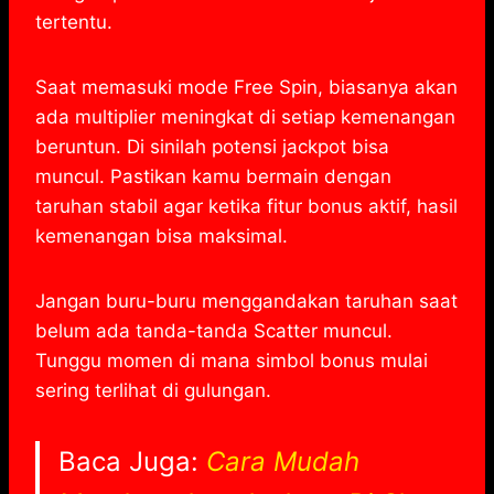
tertentu.
Saat memasuki mode Free Spin, biasanya akan
ada multiplier meningkat di setiap kemenangan
beruntun. Di sinilah potensi jackpot bisa
muncul. Pastikan kamu bermain dengan
taruhan stabil agar ketika fitur bonus aktif, hasil
kemenangan bisa maksimal.
Jangan buru-buru menggandakan taruhan saat
belum ada tanda-tanda Scatter muncul.
Tunggu momen di mana simbol bonus mulai
sering terlihat di gulungan.
Baca Juga:
Cara Mudah