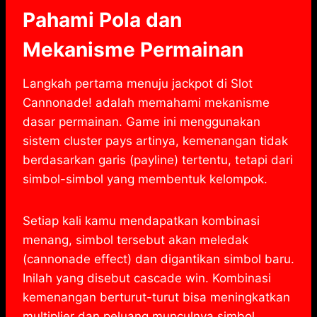
Pahami Pola dan
Mekanisme Permainan
Langkah pertama menuju jackpot di Slot
Cannonade! adalah memahami mekanisme
dasar permainan. Game ini menggunakan
sistem cluster pays artinya, kemenangan tidak
berdasarkan garis (payline) tertentu, tetapi dari
simbol-simbol yang membentuk kelompok.
Setiap kali kamu mendapatkan kombinasi
menang, simbol tersebut akan meledak
(cannonade effect) dan digantikan simbol baru.
Inilah yang disebut cascade win. Kombinasi
kemenangan berturut-turut bisa meningkatkan
multiplier dan peluang munculnya simbol