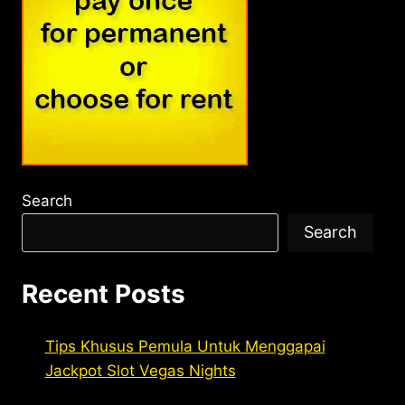
Search
Search
Recent Posts
Tips Khusus Pemula Untuk Menggapai
Jackpot Slot Vegas Nights