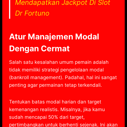
Mendapatkan Jackpot Di Slot
Dr Fortuno
Atur Manajemen Modal
Dengan Cermat
Salah satu kesalahan umum pemain adalah
tidak memiliki strategi pengelolaan modal
(bankroll management). Padahal, hal ini sangat
penting agar permainan tetap terkendali.
Tentukan batas modal harian dan target
kemenangan realistis. Misalnya, jika kamu
sudah mencapai 50% dari target,
pertimbangkan untuk berhenti sejenak. Ini akan