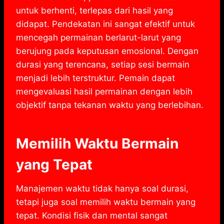
untuk berhenti, terlepas dari hasil yang
didapat. Pendekatan ini sangat efektif untuk
mencegah permainan berlarut-larut yang
berujung pada keputusan emosional. Dengan
durasi yang terencana, setiap sesi bermain
menjadi lebih terstruktur. Pemain dapat
mengevaluasi hasil permainan dengan lebih
objektif tanpa tekanan waktu yang berlebihan.
Memilih Waktu Bermain
yang Tepat
Manajemen waktu tidak hanya soal durasi,
tetapi juga soal memilih waktu bermain yang
tepat. Kondisi fisik dan mental sangat