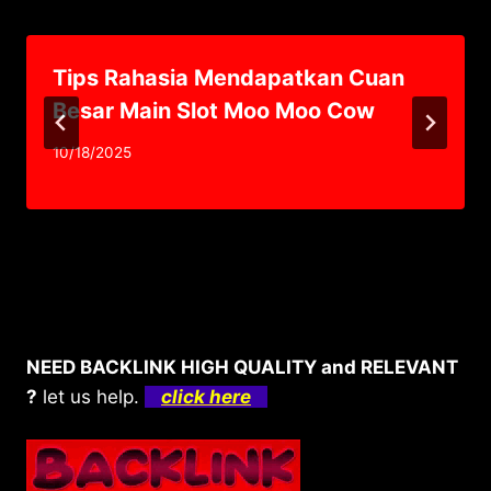
Tips Rahasia Mendapatkan Cuan
Besar Main Slot Moo Moo Cow
10/18/2025
NEED BACKLINK HIGH QUALITY and RELEVANT
?
let us help.
click here