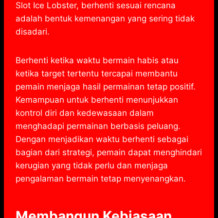
Slot Ice Lobster, berhenti sesuai rencana
adalah bentuk kemenangan yang sering tidak
disadari.
Berhenti ketika waktu bermain habis atau
ketika target tertentu tercapai membantu
pemain menjaga hasil permainan tetap positif.
Kemampuan untuk berhenti menunjukkan
kontrol diri dan kedewasaan dalam
menghadapi permainan berbasis peluang.
Dengan menjadikan waktu berhenti sebagai
bagian dari strategi, pemain dapat menghindari
kerugian yang tidak perlu dan menjaga
pengalaman bermain tetap menyenangkan.
Membangun Kebiasaan