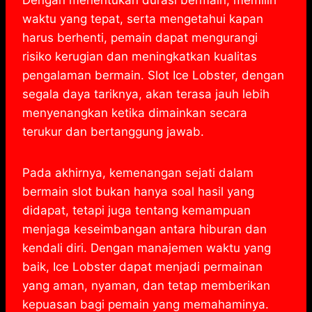
Dengan menentukan durasi bermain, memilih
waktu yang tepat, serta mengetahui kapan
harus berhenti, pemain dapat mengurangi
risiko kerugian dan meningkatkan kualitas
pengalaman bermain. Slot Ice Lobster, dengan
segala daya tariknya, akan terasa jauh lebih
menyenangkan ketika dimainkan secara
terukur dan bertanggung jawab.
Pada akhirnya, kemenangan sejati dalam
bermain slot bukan hanya soal hasil yang
didapat, tetapi juga tentang kemampuan
menjaga keseimbangan antara hiburan dan
kendali diri. Dengan manajemen waktu yang
baik, Ice Lobster dapat menjadi permainan
yang aman, nyaman, dan tetap memberikan
kepuasan bagi pemain yang memahaminya.