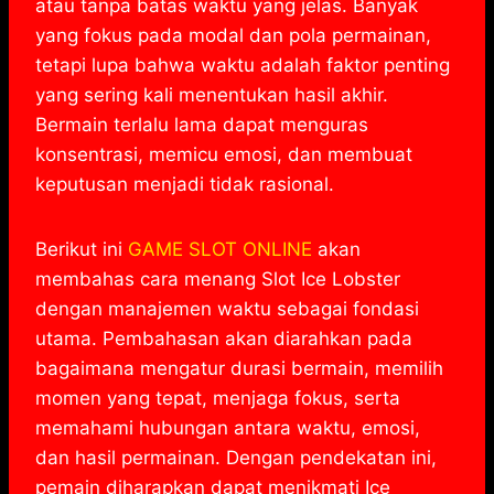
atau tanpa batas waktu yang jelas. Banyak
yang fokus pada modal dan pola permainan,
tetapi lupa bahwa waktu adalah faktor penting
yang sering kali menentukan hasil akhir.
Bermain terlalu lama dapat menguras
konsentrasi, memicu emosi, dan membuat
keputusan menjadi tidak rasional.
Berikut ini
GAME SLOT ONLINE
akan
membahas cara menang Slot Ice Lobster
dengan manajemen waktu sebagai fondasi
utama. Pembahasan akan diarahkan pada
bagaimana mengatur durasi bermain, memilih
momen yang tepat, menjaga fokus, serta
memahami hubungan antara waktu, emosi,
dan hasil permainan. Dengan pendekatan ini,
pemain diharapkan dapat menikmati Ice