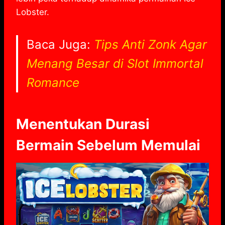
Lobster.
Baca Juga:
Tips Anti Zonk Agar
Menang Besar di Slot Immortal
Romance
Menentukan Durasi
Bermain Sebelum Memulai