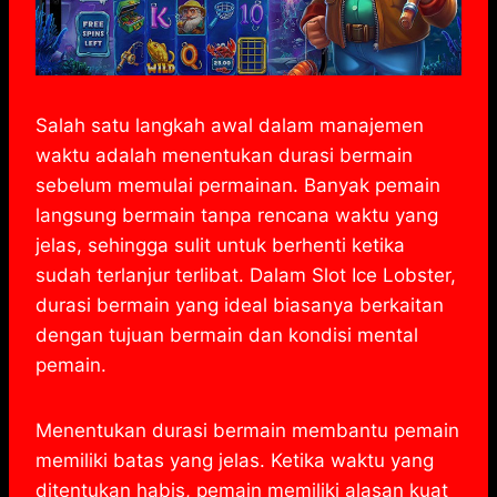
Salah satu langkah awal dalam manajemen
waktu adalah menentukan durasi bermain
sebelum memulai permainan. Banyak pemain
langsung bermain tanpa rencana waktu yang
jelas, sehingga sulit untuk berhenti ketika
sudah terlanjur terlibat. Dalam Slot Ice Lobster,
durasi bermain yang ideal biasanya berkaitan
dengan tujuan bermain dan kondisi mental
pemain.
Menentukan durasi bermain membantu pemain
memiliki batas yang jelas. Ketika waktu yang
ditentukan habis, pemain memiliki alasan kuat