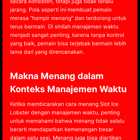
secara konsisten, tetapi juga tidak terlalu
jarang. Pola seperti ini membuat pemain
merasa “hampir menang” dan terdorong untuk
terus bermain. Di sinilah manajemen waktu
menjadi sangat penting, karena tanpa kontrol
yang baik, pemain bisa terjebak bermain lebih
lama dari yang direncanakan.
Makna Menang dalam
Konteks Manajemen Waktu
Ketika membicarakan cara menang Slot Ice
Lobster dengan manajemen waktu, penting
untuk memahami bahwa menang tidak selalu
berarti mendapatkan kemenangan besar
dalam satu sesi. Menang juga bisa diartikan