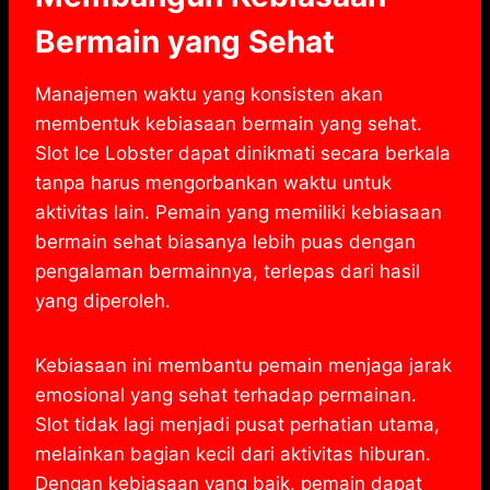
Bermain yang Sehat
Manajemen waktu yang konsisten akan
membentuk kebiasaan bermain yang sehat.
Slot Ice Lobster dapat dinikmati secara berkala
tanpa harus mengorbankan waktu untuk
aktivitas lain. Pemain yang memiliki kebiasaan
bermain sehat biasanya lebih puas dengan
pengalaman bermainnya, terlepas dari hasil
yang diperoleh.
Kebiasaan ini membantu pemain menjaga jarak
emosional yang sehat terhadap permainan.
Slot tidak lagi menjadi pusat perhatian utama,
melainkan bagian kecil dari aktivitas hiburan.
Dengan kebiasaan yang baik, pemain dapat