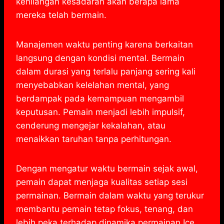
kehilangan kesadaran akan berapa lama
mereka telah bermain.
Manajemen waktu penting karena berkaitan
langsung dengan kondisi mental. Bermain
dalam durasi yang terlalu panjang sering kali
menyebabkan kelelahan mental, yang
berdampak pada kemampuan mengambil
keputusan. Pemain menjadi lebih impulsif,
cenderung mengejar kekalahan, atau
menaikkan taruhan tanpa perhitungan.
Dengan mengatur waktu bermain sejak awal,
pemain dapat menjaga kualitas setiap sesi
permainan. Bermain dalam waktu yang terukur
membantu pemain tetap fokus, tenang, dan
lebih peka terhadap dinamika permainan Ice