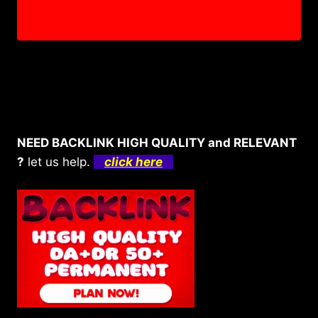
NEED BACKLINK HIGH QUALITY and RELEVANT
?
let us help.
click here