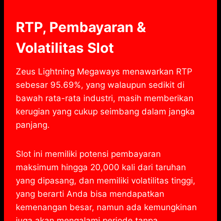
RTP, Pembayaran &
Volatilitas Slot
Zeus Lightning Megaways menawarkan RTP
sebesar 95.69%, yang walaupun sedikit di
bawah rata-rata industri, masih memberikan
kerugian yang cukup seimbang dalam jangka
panjang.
Slot ini memiliki potensi pembayaran
maksimum hingga 20,000 kali dari taruhan
yang dipasang, dan memiliki volatilitas tinggi,
yang berarti Anda bisa mendapatkan
kemenangan besar, namun ada kemungkinan
juga akan mengalami periode tanpa