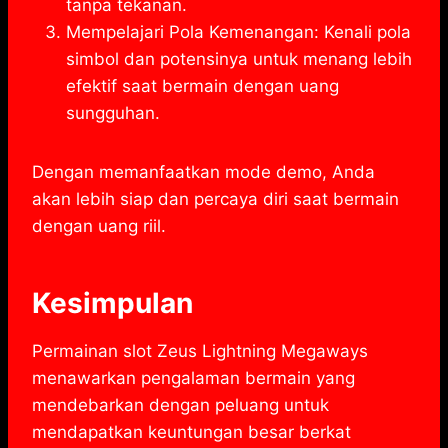
tanpa tekanan.
Mempelajari Pola Kemenangan: Kenali pola
simbol dan potensinya untuk menang lebih
efektif saat bermain dengan uang
sungguhan.
Dengan memanfaatkan mode demo, Anda
akan lebih siap dan percaya diri saat bermain
dengan uang riil.
Kesimpulan
​Permainan slot Zeus Lightning Megaways
menawarkan pengalaman bermain yang
mendebarkan dengan peluang untuk
mendapatkan keuntungan besar berkat