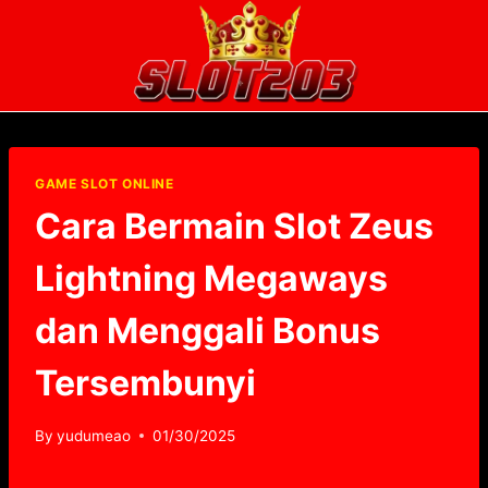
Skip
to
content
GAME SLOT ONLINE
Cara Bermain Slot Zeus
Lightning Megaways
dan Menggali Bonus
Tersembunyi
By
yudumeao
01/30/2025