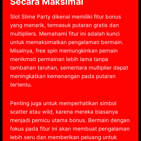
Secara Maksimal
Slot Slime Party dikenal memiliki fitur bonus
yang menarik, termasuk putaran gratis dan
multipliers. Memahami fitur ini adalah kunci
untuk memaksimalkan pengalaman bermain.
Misalnya, free spin memungkinkan pemain
menikmati permainan lebih lama tanpa
tambahan taruhan, sementara multiplier dapat
meningkatkan kemenangan pada putaran
tertentu.
Penting juga untuk memperhatikan simbol
scatter atau wild, karena mereka biasanya
menjadi pemicu utama bonus. Bermain dengan
fokus pada fitur ini akan membuat pengalaman
lebih seru dan memberikan peluang untuk