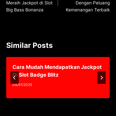
Meraih Jackpot di Slot
Dengan Peluang
Big Bass Bonanza
Kemenangan Terbaik
Similar Posts
Cara Mudah Mendapatkan Jackpot
Di Slot Badge Blitz
04/01/2025