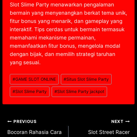
Slot Slime Party menawarkan pengalaman
bermain yang menyenangkan berkat tema unik,
fitur bonus yang menarik, dan gameplay yang
interaktif. Tips cerdas untuk bermain termasuk
memahami mekanisme permainan,
memanfaatkan fitur bonus, mengelola modal
dengan bijak, dan memilih strategi taruhan
yang sesuai.
Post
#
GAME SLOT ONLINE
#
Situs Slot Slime Party
Tags:
#
Slot Slime Party
#
Slot Slime Party jackpot
Post
PREVIOUS
NEXT
Bocoran Rahasia Cara
Slot Street Racer
navigation