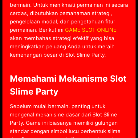
bermain. Untuk menikmati permainan ini secara
cerdas, dibutuhkan pemahaman strategi,
pengelolaan modal, dan pengetahuan fitur
permainan. Berikut ini
GAME SLOT ONLINE
akan membahas strategi efektif yang bisa
meningkatkan peluang Anda untuk meraih
kemenangan besar di Slot Slime Party.
Memahami Mekanisme Slot
Slime Party
Sebelum mulai bermain, penting untuk
mengenal mekanisme dasar dari Slot Slime
Party. Game ini biasanya memiliki gulungan
standar dengan simbol lucu berbentuk slime