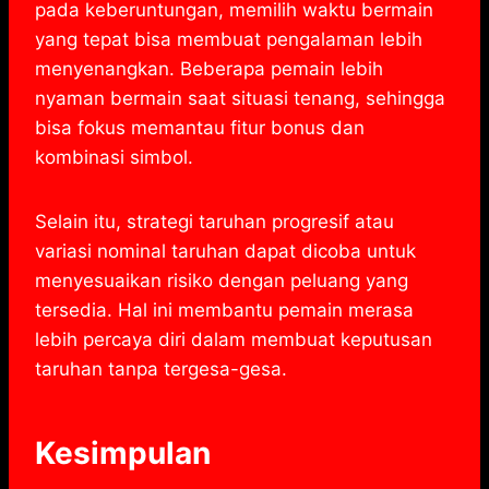
pada keberuntungan, memilih waktu bermain
yang tepat bisa membuat pengalaman lebih
menyenangkan. Beberapa pemain lebih
nyaman bermain saat situasi tenang, sehingga
bisa fokus memantau fitur bonus dan
kombinasi simbol.
Selain itu, strategi taruhan progresif atau
variasi nominal taruhan dapat dicoba untuk
menyesuaikan risiko dengan peluang yang
tersedia. Hal ini membantu pemain merasa
lebih percaya diri dalam membuat keputusan
taruhan tanpa tergesa-gesa.
Kesimpulan