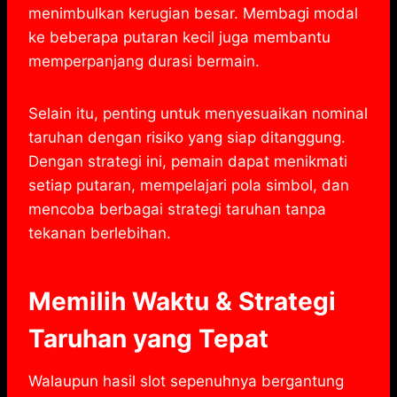
menimbulkan kerugian besar. Membagi modal
ke beberapa putaran kecil juga membantu
memperpanjang durasi bermain.
Selain itu, penting untuk menyesuaikan nominal
taruhan dengan risiko yang siap ditanggung.
Dengan strategi ini, pemain dapat menikmati
setiap putaran, mempelajari pola simbol, dan
mencoba berbagai strategi taruhan tanpa
tekanan berlebihan.
Memilih Waktu & Strategi
Taruhan yang Tepat
Walaupun hasil slot sepenuhnya bergantung