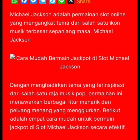
W
F
M
T
S
L
X
Share
h
a
e
e
k
i
a
c
s
l
y
n
Michael Jackson adalah permainan slot online
t
e
s
e
p
e
yang mengangkat tema dari salah satu ikon
s
b
e
g
e
musik terbesar sepanjang masa, Michael
A
o
n
r
Jackson
p
o
g
a
p
k
e
m
r
Dengan menghadirkan tema yang terinspirasi
dari salah satu raja musik pop, permainan ini
menawarkan berbagai fitur menarik dan
peluang menang yang menggiurkan. Berikut
adalah empat cara mudah untuk bermain
jackpot di Slot Michael Jackson secara efektif.