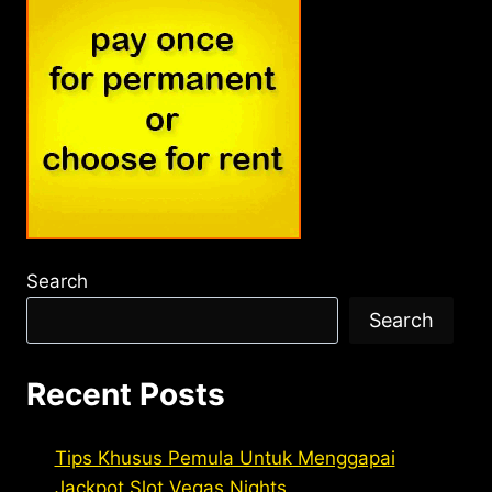
Search
Search
Recent Posts
Tips Khusus Pemula Untuk Menggapai
Jackpot Slot Vegas Nights