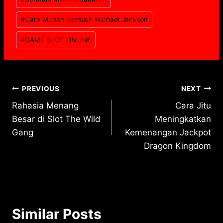
#
Cara Mudah Bermain Michael Jackson
#
GAME SLOT ONLINE
Post
PREVIOUS
NEXT
Rahasia Menang
Cara Jitu
navigation
Besar di Slot The Wild
Meningkatkan
Gang
Kemenangan Jackpot
Dragon Kingdom
Similar Posts