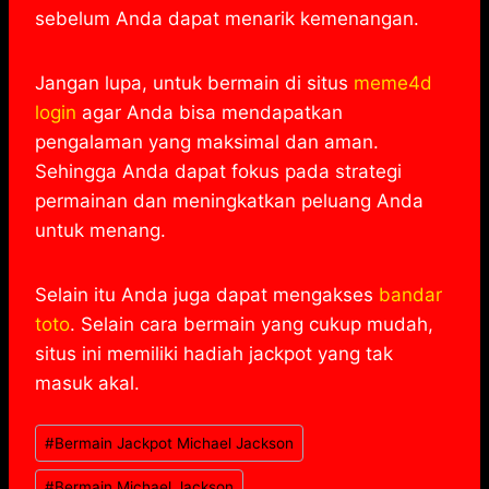
sebelum Anda dapat menarik kemenangan.
Jangan lupa, untuk bermain di situs
meme4d
login
agar Anda bisa mendapatkan
pengalaman yang maksimal dan aman.
Sehingga Anda dapat fokus pada strategi
permainan dan meningkatkan peluang Anda
untuk menang.
Selain itu Anda juga dapat mengakses
bandar
toto
. Selain cara bermain yang cukup mudah,
situs ini memiliki hadiah jackpot yang tak
masuk akal.
Post
#
Bermain Jackpot Michael Jackson
Tags:
#
Bermain Michael Jackson