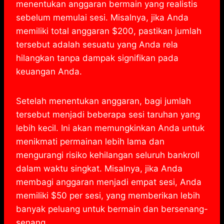
menentukan anggaran bermain yang realistis
sebelum memulai sesi. Misalnya, jika Anda
memiliki total anggaran $200, pastikan jumlah
tersebut adalah sesuatu yang Anda rela
hilangkan tanpa dampak signifikan pada
keuangan Anda.
Setelah menentukan anggaran, bagi jumlah
tersebut menjadi beberapa sesi taruhan yang
lebih kecil. Ini akan memungkinkan Anda untuk
menikmati permainan lebih lama dan
mengurangi risiko kehilangan seluruh bankroll
dalam waktu singkat. Misalnya, jika Anda
membagi anggaran menjadi empat sesi, Anda
memiliki $50 per sesi, yang memberikan lebih
banyak peluang untuk bermain dan bersenang-
senang.