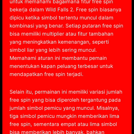
untuk memahami bagaimana fitur free spin
bekerja dalam Wild Falls 2. Free spin biasanya
dipicu ketika simbol tertentu muncul dalam
kombinasi yang benar. Setiap putaran free spin
bisa memiliki multiplier atau fitur tambahan
yang meningkatkan kemenangan, seperti
simbol liar yang lebih sering muncul.
Memahami aturan ini membantu pemain
menentukan kapan peluang terbesar untuk
mendapatkan free spin terjadi.
Selain itu, permainan ini memiliki variasi jumlah
free spin yang bisa diperoleh tergantung pada
jumlah simbol pemicu yang muncul. Misalnya,
tiga simbol pemicu mungkin memberikan lima
free spin, sementara empat atau lima simbol
bisa memberikan lebih banyak, bahkan