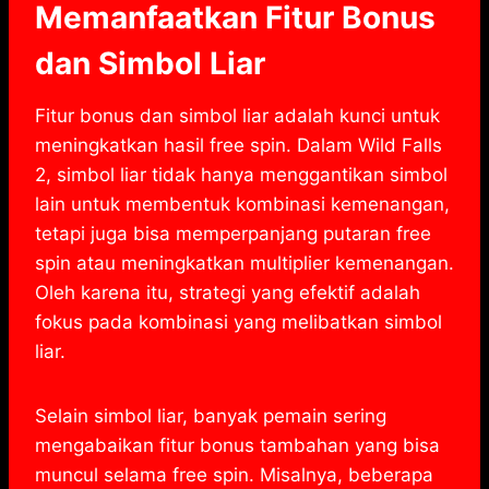
Memanfaatkan Fitur Bonus
dan Simbol Liar
Fitur bonus dan simbol liar adalah kunci untuk
meningkatkan hasil free spin. Dalam Wild Falls
2, simbol liar tidak hanya menggantikan simbol
lain untuk membentuk kombinasi kemenangan,
tetapi juga bisa memperpanjang putaran free
spin atau meningkatkan multiplier kemenangan.
Oleh karena itu, strategi yang efektif adalah
fokus pada kombinasi yang melibatkan simbol
liar.
Selain simbol liar, banyak pemain sering
mengabaikan fitur bonus tambahan yang bisa
muncul selama free spin. Misalnya, beberapa