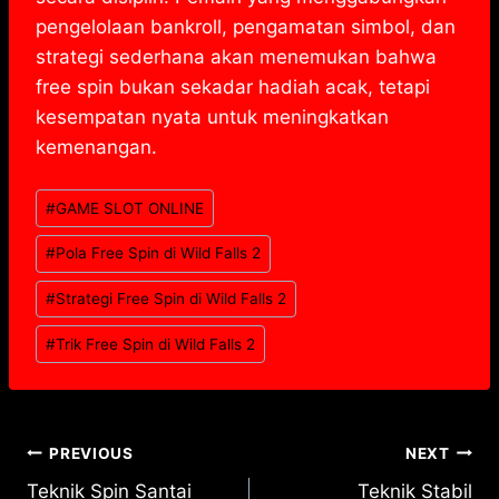
pengelolaan bankroll, pengamatan simbol, dan
strategi sederhana akan menemukan bahwa
free spin bukan sekadar hadiah acak, tetapi
kesempatan nyata untuk meningkatkan
kemenangan.
Post
#
GAME SLOT ONLINE
Tags:
#
Pola Free Spin di Wild Falls 2
#
Strategi Free Spin di Wild Falls 2
#
Trik Free Spin di Wild Falls 2
Post
PREVIOUS
NEXT
Teknik Spin Santai
Teknik Stabil