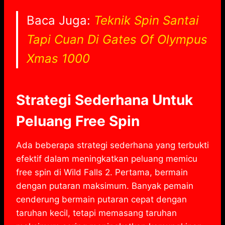
Baca Juga:
Teknik Spin Santai
Tapi Cuan Di Gates Of Olympus
Xmas 1000
Strategi Sederhana Untuk
Peluang Free Spin
Ada beberapa strategi sederhana yang terbukti
efektif dalam meningkatkan peluang memicu
free spin di Wild Falls 2. Pertama, bermain
dengan putaran maksimum. Banyak pemain
cenderung bermain putaran cepat dengan
taruhan kecil, tetapi memasang taruhan