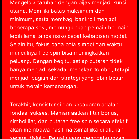
Mengelola taruhan dengan bijak menjadi kunci
utama. Memiliki batas maksimum dan
minimum, serta membagi bankroll menjadi
beberapa sesi, memungkinkan pemain bermain
lebih lama tanpa risiko cepat kehabisan modal.
Selain itu, fokus pada pola simbol dan waktu
munculnya free spin bisa meningkatkan
peluang. Dengan begitu, setiap putaran tidak
hanya menjadi sekadar menekan tombol, tetapi
menjadi bagian dari strategi yang lebih besar
untuk meraih kemenangan.
Terakhir, konsistensi dan kesabaran adalah
fondasi sukses. Memanfaatkan fitur bonus,
simbol liar, dan putaran free spin secara efektif
akan membawa hasil maksimal jika dilakukan
secara disiplin. Pemain yang menggabungkan