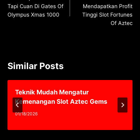
navigation
Tapi Cuan Di Gates Of
Mendapatkan Profit
Olympus Xmas 1000
Tinggi Slot Fortunes
Of Aztec
Similar Posts
Teknik Mudah Mengatur
Kemenangan Slot Aztec Gems
01/18/2026