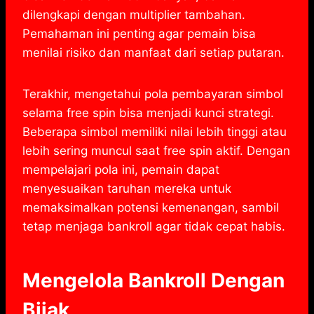
dilengkapi dengan multiplier tambahan.
Pemahaman ini penting agar pemain bisa
menilai risiko dan manfaat dari setiap putaran.
Terakhir, mengetahui pola pembayaran simbol
selama free spin bisa menjadi kunci strategi.
Beberapa simbol memiliki nilai lebih tinggi atau
lebih sering muncul saat free spin aktif. Dengan
mempelajari pola ini, pemain dapat
menyesuaikan taruhan mereka untuk
memaksimalkan potensi kemenangan, sambil
tetap menjaga bankroll agar tidak cepat habis.
Mengelola Bankroll Dengan
Bijak