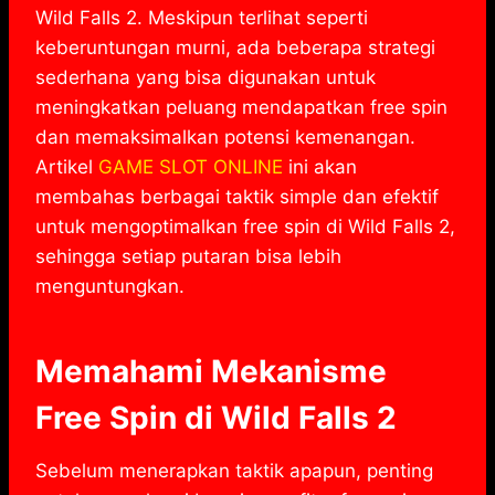
Wild Falls 2. Meskipun terlihat seperti
keberuntungan murni, ada beberapa strategi
sederhana yang bisa digunakan untuk
meningkatkan peluang mendapatkan free spin
dan memaksimalkan potensi kemenangan.
Artikel
GAME SLOT ONLINE
ini akan
membahas berbagai taktik simple dan efektif
untuk mengoptimalkan free spin di Wild Falls 2,
sehingga setiap putaran bisa lebih
menguntungkan.
Memahami Mekanisme
Free Spin di Wild Falls 2
Sebelum menerapkan taktik apapun, penting