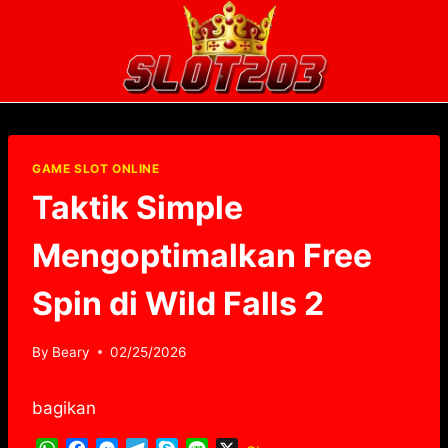
Skip
to
content
GAME SLOT ONLINE
Taktik Simple
Mengoptimalkan Free
Spin di Wild Falls 2
By
Beary
02/25/2026
bagikan