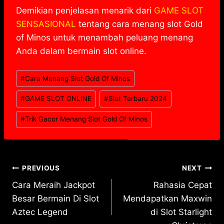
Demikian penjelasan menarik dari
GAME SLOT
SENSASIONAL
tentang cara menang slot Gold
of Minos untuk menambah peluang menang
Anda dalam bermain slot online.
Post
#
Cara Menang Slot Gold Of Minos
Tags:
#
GAME SLOT ONLINE
#
Slot Terbaru 2024
#
Trik Gacor Menang Slot Gold Of Minos
Post
PREVIOUS
NEXT
Cara Meraih Jackpot
Rahasia Cepat
navigation
Besar Bermain Di Slot
Mendapatkan Maxwin
Aztec Legend
di Slot Starlight