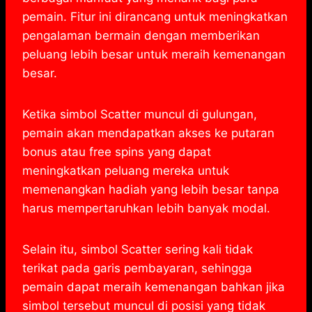
pemain. Fitur ini dirancang untuk meningkatkan
pengalaman bermain dengan memberikan
peluang lebih besar untuk meraih kemenangan
besar.
Ketika simbol Scatter muncul di gulungan,
pemain akan mendapatkan akses ke putaran
bonus atau free spins yang dapat
meningkatkan peluang mereka untuk
memenangkan hadiah yang lebih besar tanpa
harus mempertaruhkan lebih banyak modal.
Selain itu, simbol Scatter sering kali tidak
terikat pada garis pembayaran, sehingga
pemain dapat meraih kemenangan bahkan jika
simbol tersebut muncul di posisi yang tidak