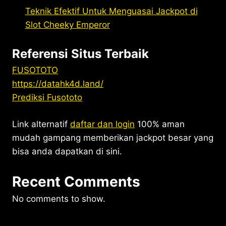
Teknik Efektif Untuk Menguasai Jackpot di
Slot Cheeky Emperor
Referensi Situs Terbaik
FUSOTOTO
https://datahk4d.land/
Prediksi Fusototo
Link alternatif
daftar dan login
100% aman
mudah gampang memberikan jackpot besar yang
bisa anda dapatkan di sini.
Recent Comments
No comments to show.