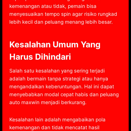
kemenangan atau tidak, pemain bisa
menyesuaikan tempo spin agar risiko rungkad
lebih kecil dan peluang menang lebih besar.
Kesalahan Umum Yang
Harus Dihindari
Salah satu kesalahan yang sering terjadi
adalah bermain tanpa strategi atau hanya
mengandalkan keberuntungan. Hal ini dapat
menyebabkan modal cepat habis dan peluang
auto maxwin menjadi berkurang.
Kesalahan lain adalah mengabaikan pola
kemenangan dan tidak mencatat hasil