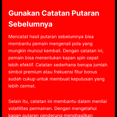
Gunakan Catatan Putaran
Sebelumnya
Mencatat hasil putaran sebelumnya bisa
membantu pemain mengenali pola yang
mungkin muncul kembali. Dengan catatan ini,
pemain bisa menentukan kapan spin cepat
lebih efektif. Catatan sederhana berupa jumlah
simbol premium atau frekuensi fitur bonus
sudah cukup untuk membuat keputusan yang
lebih cermat.
Selain itu, catatan ini membantu dalam menilai
volatilitas permainan. Dengan mengetahui
kapan putaran cenderung menghasilkan