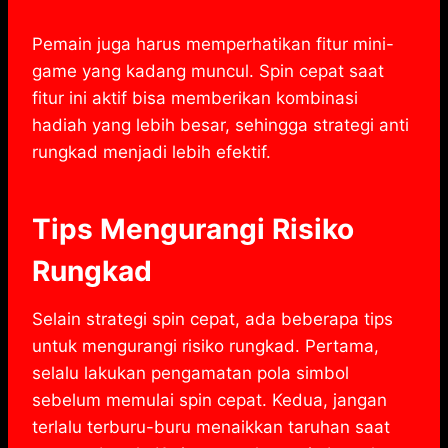
Pemain juga harus memperhatikan fitur mini-
game yang kadang muncul. Spin cepat saat
fitur ini aktif bisa memberikan kombinasi
hadiah yang lebih besar, sehingga strategi anti
rungkad menjadi lebih efektif.
Tips Mengurangi Risiko
Rungkad
Selain strategi spin cepat, ada beberapa tips
untuk mengurangi risiko rungkad. Pertama,
selalu lakukan pengamatan pola simbol
sebelum memulai spin cepat. Kedua, jangan
terlalu terburu-buru menaikkan taruhan saat