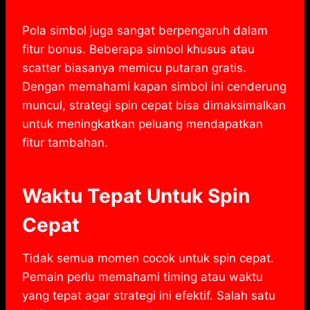
Pola simbol juga sangat berpengaruh dalam
fitur bonus. Beberapa simbol khusus atau
scatter biasanya memicu putaran gratis.
Dengan memahami kapan simbol ini cenderung
muncul, strategi spin cepat bisa dimaksimalkan
untuk meningkatkan peluang mendapatkan
fitur tambahan.
Waktu Tepat Untuk Spin
Cepat
Tidak semua momen cocok untuk spin cepat.
Pemain perlu memahami timing atau waktu
yang tepat agar strategi ini efektif. Salah satu