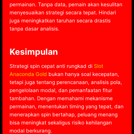
permainan. Tanpa data, pemain akan kesulitan
menyesuaikan strategi secara tepat. Hindari
juga meningkatkan taruhan secara drastis
tanpa dasar analisis.
Kesimpulan
Strategi spin cepat anti rungkad di
Slot
Anaconda Gold
bukan hanya soal kecepatan,
tetapi juga tentang perencanaan, analisis pola,
pengelolaan modal, dan pemanfaatan fitur
tambahan. Dengan memahami mekanisme
permainan, menentukan timing yang tepat, dan
menerapkan spin bertahap, peluang menang
bisa meningkat sekaligus risiko kehilangan
modal berkurang.