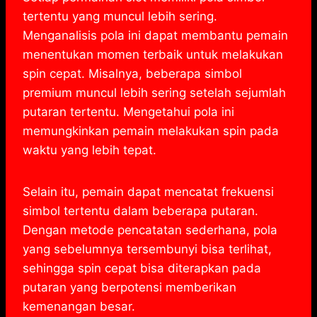
tertentu yang muncul lebih sering.
Menganalisis pola ini dapat membantu pemain
menentukan momen terbaik untuk melakukan
spin cepat. Misalnya, beberapa simbol
premium muncul lebih sering setelah sejumlah
putaran tertentu. Mengetahui pola ini
memungkinkan pemain melakukan spin pada
waktu yang lebih tepat.
Selain itu, pemain dapat mencatat frekuensi
simbol tertentu dalam beberapa putaran.
Dengan metode pencatatan sederhana, pola
yang sebelumnya tersembunyi bisa terlihat,
sehingga spin cepat bisa diterapkan pada
putaran yang berpotensi memberikan
kemenangan besar.