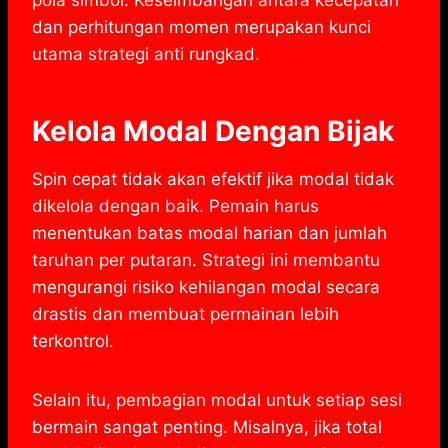
pola simbol. Keseimbangan antara kecepatan
dan perhitungan momen merupakan kunci
utama strategi anti rungkad.
Kelola Modal Dengan Bijak
Spin cepat tidak akan efektif jika modal tidak
dikelola dengan baik. Pemain harus
menentukan batas modal harian dan jumlah
taruhan per putaran. Strategi ini membantu
mengurangi risiko kehilangan modal secara
drastis dan membuat permainan lebih
terkontrol.
Selain itu, pembagian modal untuk setiap sesi
bermain sangat penting. Misalnya, jika total