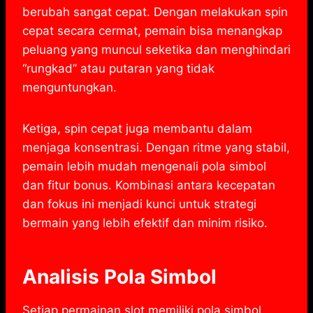
berubah sangat cepat. Dengan melakukan spin
cepat secara cermat, pemain bisa menangkap
peluang yang muncul seketika dan menghindari
“rungkad” atau putaran yang tidak
menguntungkan.
Ketiga, spin cepat juga membantu dalam
menjaga konsentrasi. Dengan ritme yang stabil,
pemain lebih mudah mengenali pola simbol
dan fitur bonus. Kombinasi antara kecepatan
dan fokus ini menjadi kunci untuk strategi
bermain yang lebih efektif dan minim risiko.
Analisis Pola Simbol
Setiap permainan slot memiliki pola simbol