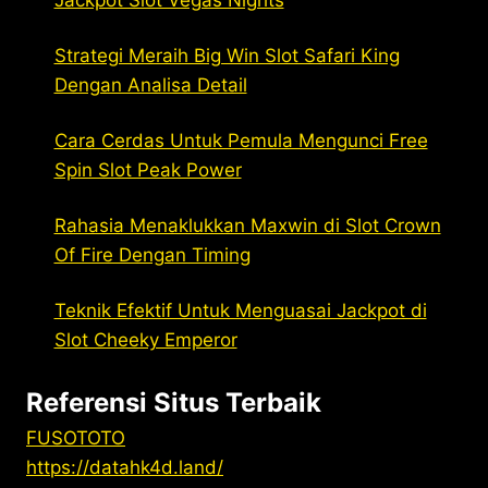
Strategi Meraih Big Win Slot Safari King
Dengan Analisa Detail
Cara Cerdas Untuk Pemula Mengunci Free
Spin Slot Peak Power
Rahasia Menaklukkan Maxwin di Slot Crown
Of Fire Dengan Timing
Teknik Efektif Untuk Menguasai Jackpot di
Slot Cheeky Emperor
Referensi Situs Terbaik
FUSOTOTO
https://datahk4d.land/