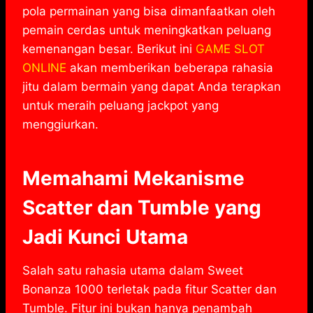
pola permainan yang bisa dimanfaatkan oleh
pemain cerdas untuk meningkatkan peluang
kemenangan besar. Berikut ini
GAME SLOT
ONLINE
akan memberikan beberapa rahasia
jitu dalam bermain yang dapat Anda terapkan
untuk meraih peluang jackpot yang
menggiurkan.
Memahami Mekanisme
Scatter dan Tumble yang
Jadi Kunci Utama
Salah satu rahasia utama dalam Sweet
Bonanza 1000 terletak pada fitur Scatter dan
Tumble. Fitur ini bukan hanya penambah