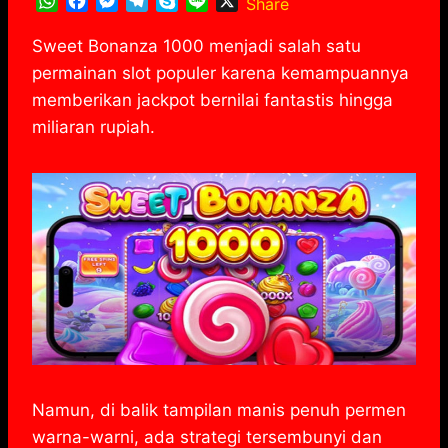
W
F
M
T
S
L
X
Share
h
a
e
e
k
i
a
c
s
l
y
n
Sweet Bonanza 1000 menjadi salah satu
t
e
s
e
p
e
permainan slot populer karena kemampuannya
s
b
e
g
e
memberikan jackpot bernilai fantastis hingga
A
o
n
r
miliaran rupiah.
p
o
g
a
p
k
e
m
r
Namun, di balik tampilan manis penuh permen
warna-warni, ada strategi tersembunyi dan