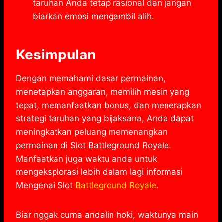
taruhan Anda tetap rasional dan jangan
biarkan emosi mengambil alih.
Kesimpulan
​Dengan memahami dasar permainan,
menetapkan anggaran, memilih mesin yang
tepat, memanfaatkan bonus, dan menerapkan
strategi taruhan yang bijaksana, Anda dapat
meningkatkan peluang memenangkan
permainan di Slot Battleground Royale.
Manfaatkan juga waktu anda untuk
mengeksplorasi lebih dalam lagi informasi
Mengenai Slot
Battleground Royale
.
Biar nggak cuma andalin hoki, waktunya main