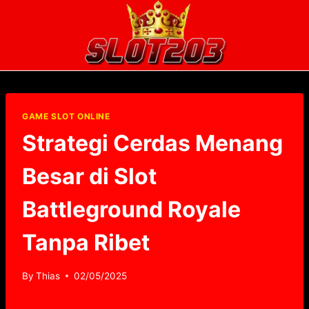
Skip
to
content
GAME SLOT ONLINE
Strategi Cerdas Menang
Besar di Slot
Battleground Royale
Tanpa Ribet
By
Thias
02/05/2025