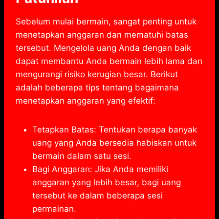
Sebelum mulai bermain, sangat penting untuk
menetapkan anggaran dan mematuhi batas
tersebut. Mengelola uang Anda dengan baik
dapat membantu Anda bermain lebih lama dan
mengurangi risiko kerugian besar. Berikut
adalah beberapa tips tentang bagaimana
menetapkan anggaran yang efektif:
Tetapkan Batas: Tentukan berapa banyak
uang yang Anda bersedia habiskan untuk
bermain dalam satu sesi.
Bagi Anggaran: Jika Anda memiliki
anggaran yang lebih besar, bagi uang
tersebut ke dalam beberapa sesi
permainan.