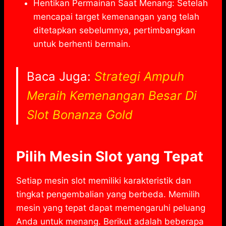
Hentikan Permainan Saat Menang: Setelah
mencapai target kemenangan yang telah
ditetapkan sebelumnya, pertimbangkan
untuk berhenti bermain.
Baca Juga:
Strategi Ampuh
Meraih Kemenangan Besar Di
Slot Bonanza Gold
Pilih Mesin Slot yang Tepat
Setiap mesin slot memiliki karakteristik dan
tingkat pengembalian yang berbeda. Memilih
mesin yang tepat dapat memengaruhi peluang
Anda untuk menang. Berikut adalah beberapa