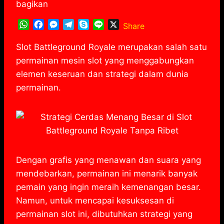
bagikan
W
F
M
T
S
L
X
Share
h
a
e
e
k
i
a
c
s
l
y
n
Slot Battleground Royale merupakan salah satu
t
e
s
e
p
e
permainan mesin slot yang menggabungkan
s
b
e
g
e
elemen keseruan dan strategi dalam dunia
A
o
n
r
permainan.
p
o
g
a
p
k
e
m
r
Dengan grafis yang menawan dan suara yang
mendebarkan, permainan ini menarik banyak
pemain yang ingin meraih kemenangan besar.
Namun, untuk mencapai kesuksesan di
permainan slot ini, dibutuhkan strategi yang