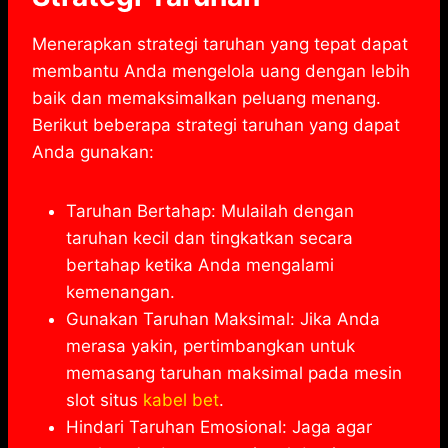
Menerapkan strategi taruhan yang tepat dapat
membantu Anda mengelola uang dengan lebih
baik dan memaksimalkan peluang menang.
Berikut beberapa strategi taruhan yang dapat
Anda gunakan:
Taruhan Bertahap: Mulailah dengan
taruhan kecil dan tingkatkan secara
bertahap ketika Anda mengalami
kemenangan.
Gunakan Taruhan Maksimal: Jika Anda
merasa yakin, pertimbangkan untuk
memasang taruhan maksimal pada mesin
slot situs
kabel bet
.
Hindari Taruhan Emosional: Jaga agar