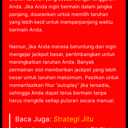
Anda. Jika Anda ingin bermain dalam jangka
panjang, disarankan untuk memilih taruhan
yang lebih kecil untuk memperpanjang waktu
bermain Anda.
Namun, jika Anda merasa beruntung dan ingin
mengejar jackpot besar, pertimbangkan untuk
meningkatkan taruhan Anda. Banyak
permainan slot memberikan jackpot yang lebih
besar untuk taruhan maksimum. Pastikan untuk
memanfaatkan fitur “autoplay” jika tersedia,
sehingga Anda dapat terus bermain tanpa
harus mengklik setiap putaran secara manual.
Baca Juga:
Strategi Jitu