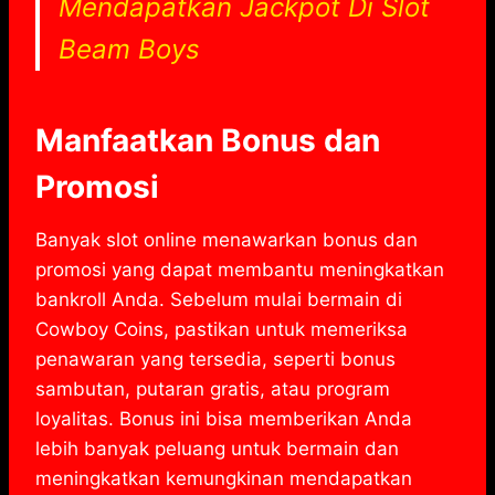
Mendapatkan Jackpot Di Slot
Beam Boys
Manfaatkan Bonus dan
Promosi
Banyak slot online menawarkan bonus dan
promosi yang dapat membantu meningkatkan
bankroll Anda. Sebelum mulai bermain di
Cowboy Coins, pastikan untuk memeriksa
penawaran yang tersedia, seperti bonus
sambutan, putaran gratis, atau program
loyalitas. Bonus ini bisa memberikan Anda
lebih banyak peluang untuk bermain dan
meningkatkan kemungkinan mendapatkan