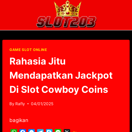
Skip
to
content
GAME SLOT ONLINE
Rahasia Jitu
Mendapatkan Jackpot
Di Slot Cowboy Coins
By
Rafly
04/01/2025
bagikan