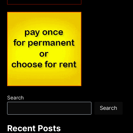
Search
Search
Recent Posts