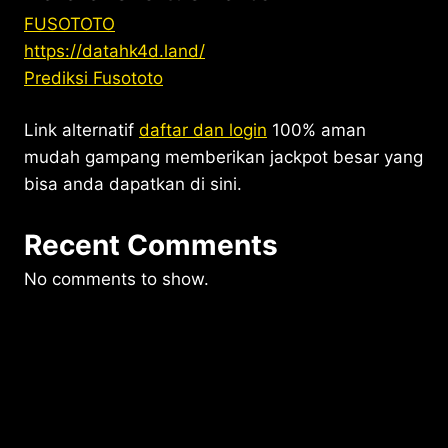
FUSOTOTO
https://datahk4d.land/
Prediksi Fusototo
Link alternatif
daftar dan login
100% aman
mudah gampang memberikan jackpot besar yang
bisa anda dapatkan di sini.
Recent Comments
No comments to show.