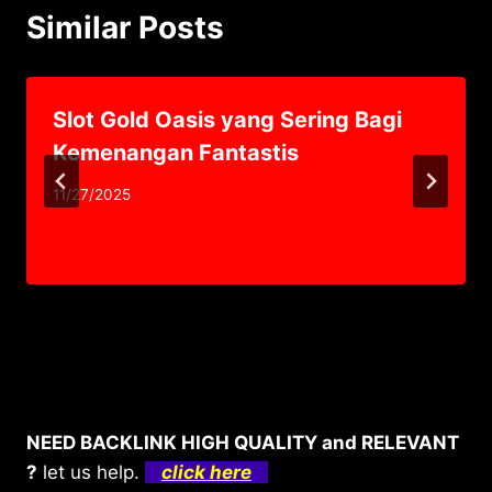
Similar Posts
Slot Gold Oasis yang Sering Bagi
Kemenangan Fantastis
11/27/2025
NEED BACKLINK HIGH QUALITY and RELEVANT
?
let us help.
click here