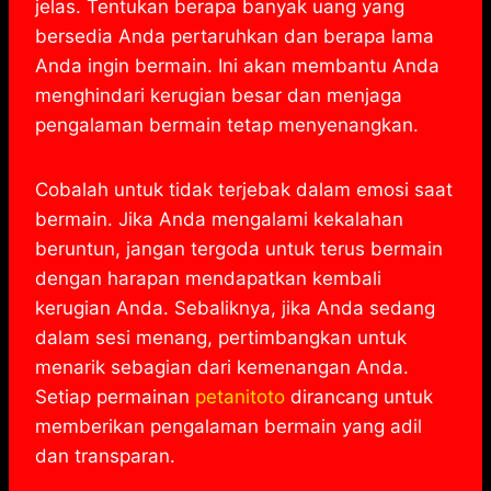
jelas. Tentukan berapa banyak uang yang
bersedia Anda pertaruhkan dan berapa lama
Anda ingin bermain. Ini akan membantu Anda
menghindari kerugian besar dan menjaga
pengalaman bermain tetap menyenangkan.
Cobalah untuk tidak terjebak dalam emosi saat
bermain. Jika Anda mengalami kekalahan
beruntun, jangan tergoda untuk terus bermain
dengan harapan mendapatkan kembali
kerugian Anda. Sebaliknya, jika Anda sedang
dalam sesi menang, pertimbangkan untuk
menarik sebagian dari kemenangan Anda.
Setiap permainan
petanitoto
dirancang untuk
memberikan pengalaman bermain yang adil
dan transparan.