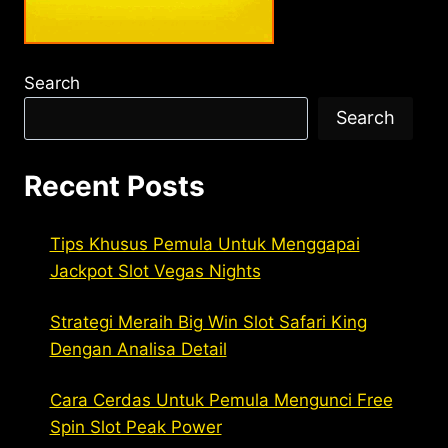
Search
Search
Recent Posts
Tips Khusus Pemula Untuk Menggapai
Jackpot Slot Vegas Nights
Strategi Meraih Big Win Slot Safari King
Dengan Analisa Detail
Cara Cerdas Untuk Pemula Mengunci Free
Spin Slot Peak Power