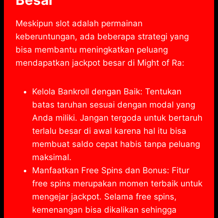
Besar
Meskipun slot adalah permainan
keberuntungan, ada beberapa strategi yang
bisa membantu meningkatkan peluang
mendapatkan jackpot besar di Might of Ra:
Kelola Bankroll dengan Baik: Tentukan
batas taruhan sesuai dengan modal yang
Anda miliki. Jangan tergoda untuk bertaruh
terlalu besar di awal karena hal itu bisa
membuat saldo cepat habis tanpa peluang
maksimal.
Manfaatkan Free Spins dan Bonus: Fitur
free spins merupakan momen terbaik untuk
mengejar jackpot. Selama free spins,
kemenangan bisa dikalikan sehingga