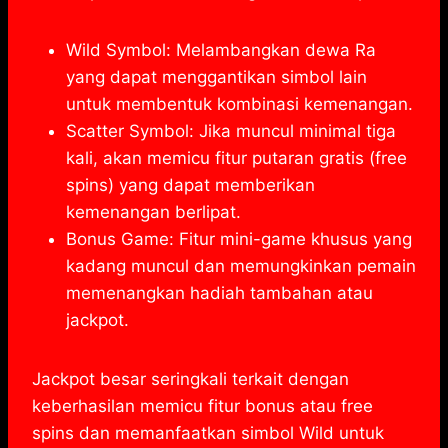
Wild Symbol: Melambangkan dewa Ra
yang dapat menggantikan simbol lain
untuk membentuk kombinasi kemenangan.
Scatter Symbol: Jika muncul minimal tiga
kali, akan memicu fitur putaran gratis (free
spins) yang dapat memberikan
kemenangan berlipat.
Bonus Game: Fitur mini-game khusus yang
kadang muncul dan memungkinkan pemain
memenangkan hadiah tambahan atau
jackpot.
Jackpot besar seringkali terkait dengan
keberhasilan memicu fitur bonus atau free
spins dan memanfaatkan simbol Wild untuk