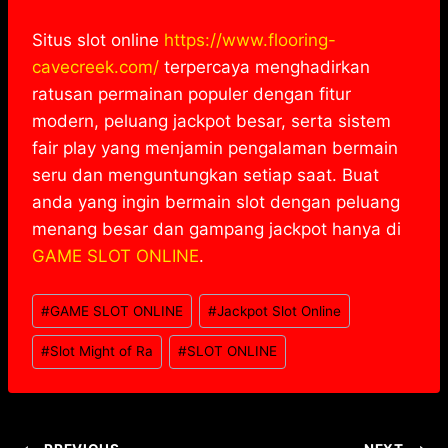
Situs slot online
https://www.flooring-
cavecreek.com/
terpercaya menghadirkan
ratusan permainan populer dengan fitur
modern, peluang jackpot besar, serta sistem
fair play yang menjamin pengalaman bermain
seru dan menguntungkan setiap saat. Buat
anda yang ingin bermain slot dengan peluang
menang besar dan gampang jackpot hanya di
GAME SLOT ONLINE
.
Post
#
GAME SLOT ONLINE
#
Jackpot Slot Online
Tags:
#
Slot Might of Ra
#
SLOT ONLINE