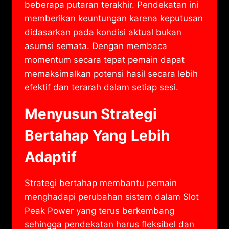
beberapa putaran terakhir. Pendekatan ini
memberikan keuntungan karena keputusan
didasarkan pada kondisi aktual bukan
asumsi semata. Dengan membaca
momentum secara tepat pemain dapat
memaksimalkan potensi hasil secara lebih
efektif dan terarah dalam setiap sesi.
Menyusun Strategi
Bertahap Yang Lebih
Adaptif
Strategi bertahap membantu pemain
menghadapi perubahan sistem dalam Slot
Peak Power yang terus berkembang
sehingga pendekatan harus fleksibel dan