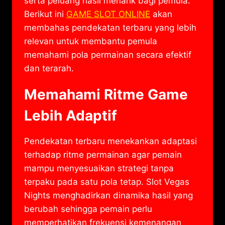
serta peluang hasil menarik bagi pemula.
Berikut ini
GAME SLOT ONLINE
akan
membahas pendekatan terbaru yang lebih
relevan untuk membantu pemula
memahami pola permainan secara efektif
dan terarah.
Memahami Ritme Game
Lebih Adaptif
Pendekatan terbaru menekankan adaptasi
terhadap ritme permainan agar pemain
mampu menyesuaikan strategi tanpa
terpaku pada satu pola tetap. Slot Vegas
Nights menghadirkan dinamika hasil yang
berubah sehingga pemain perlu
memperhatikan frekuensi kemenangan