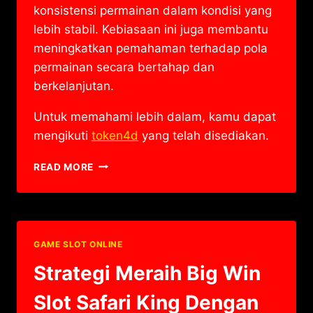
konsistensi permainan dalam kondisi yang
lebih stabil. Kebiasaan ini juga membantu
meningkatkan pemahaman terhadap pola
permainan secara bertahap dan
berkelanjutan.
Untuk memahami lebih dalam, kamu dapat
mengikuti
token4d
yang telah disediakan.
TIPS
READ MORE
KHUSUS
PEMULA
UNTUK
MENGGAPAI
JACKPOT
GAME SLOT ONLINE
SLOT
VEGAS
Strategi Meraih Big Win
NIGHTS
Slot Safari King Dengan