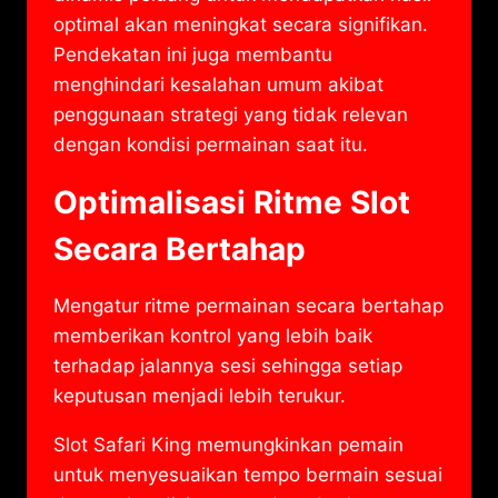
optimal akan meningkat secara signifikan.
Pendekatan ini juga membantu
menghindari kesalahan umum akibat
penggunaan strategi yang tidak relevan
dengan kondisi permainan saat itu.
Optimalisasi Ritme Slot
Secara Bertahap
Mengatur ritme permainan secara bertahap
memberikan kontrol yang lebih baik
terhadap jalannya sesi sehingga setiap
keputusan menjadi lebih terukur.
Slot Safari King memungkinkan pemain
untuk menyesuaikan tempo bermain sesuai