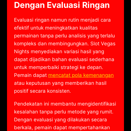
Dengan Evaluasi Ringan
Evaluasi ringan namun rutin menjadi cara
efektif untuk meningkatkan kualitas
permainan tanpa perlu analisis yang terlalu
kompleks dan membingungkan. Slot Vegas
Nights menyediakan variasi hasil yang
dapat dijadikan bahan evaluasi sederhana
untuk memperbaiki strategi ke depan.
Pemain dapat
mencatat pola kemenangan
atau keputusan yang memberikan hasil
positif secara konsisten.
Pendekatan ini membantu mengidentifikasi
kesalahan tanpa perlu metode yang rumit.
Dengan evaluasi yang dilakukan secara
berkala, pemain dapat mempertahankan