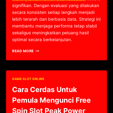
signifikan. Dengan evaluasi yang dilakukan
secara konsisten setiap langkah menjadi
lebih terarah dan berbasis data. Strategi ini
membantu menjaga performa tetap stabil
sekaligus meningkatkan peluang hasil
optimal secara berkelanjutan.
STRATEGI
READ MORE
MERAIH
BIG
WIN
SLOT
SAFARI
GAME SLOT ONLINE
KING
DENGAN
Cara Cerdas Untuk
ANALISA
DETAIL
Pemula Mengunci Free
Spin Slot Peak Power