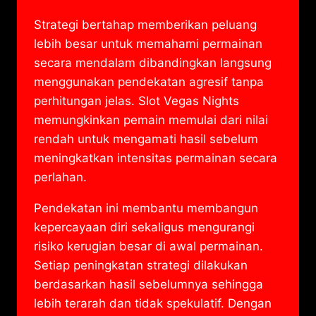
Strategi bertahap memberikan peluang
lebih besar untuk memahami permainan
secara mendalam dibandingkan langsung
menggunakan pendekatan agresif tanpa
perhitungan jelas. Slot Vegas Nights
memungkinkan pemain memulai dari nilai
rendah untuk mengamati hasil sebelum
meningkatkan intensitas permainan secara
perlahan.
Pendekatan ini membantu membangun
kepercayaan diri sekaligus mengurangi
risiko kerugian besar di awal permainan.
Setiap peningkatan strategi dilakukan
berdasarkan hasil sebelumnya sehingga
lebih terarah dan tidak spekulatif. Dengan