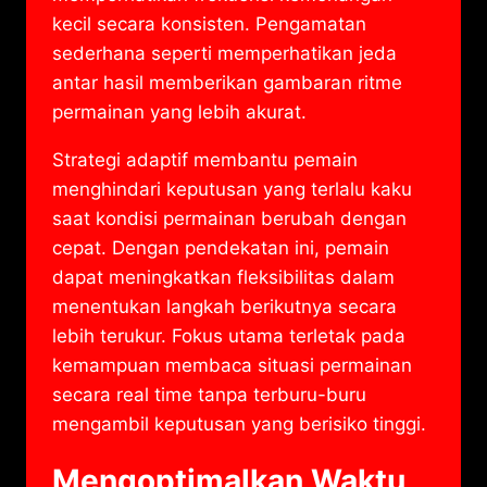
kecil secara konsisten. Pengamatan
sederhana seperti memperhatikan jeda
antar hasil memberikan gambaran ritme
permainan yang lebih akurat.
Strategi adaptif membantu pemain
menghindari keputusan yang terlalu kaku
saat kondisi permainan berubah dengan
cepat. Dengan pendekatan ini, pemain
dapat meningkatkan fleksibilitas dalam
menentukan langkah berikutnya secara
lebih terukur. Fokus utama terletak pada
kemampuan membaca situasi permainan
secara real time tanpa terburu-buru
mengambil keputusan yang berisiko tinggi.
Mengoptimalkan Waktu