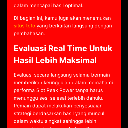
dalam mencapai hasil optimal.
Di bagian ini, kamu juga akan menemukan
situs toto
yang berkaitan langsung dengan
pembahasan.
Evaluasi Real Time Untuk
Hasil Lebih Maksimal
Evaluasi secara langsung selama bermain
memberikan keunggulan dalam memahami
performa Slot Peak Power tanpa harus
menunggu sesi selesai terlebih dahulu.
Pemain dapat melakukan penyesuaian
strategi berdasarkan hasil yang muncul
dalam waktu singkat sehingga lebih