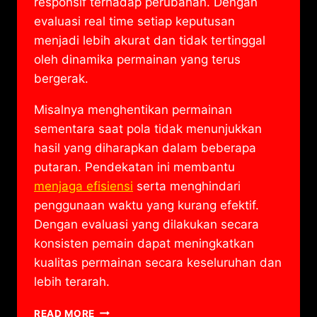
responsif terhadap perubahan. Dengan
evaluasi real time setiap keputusan
menjadi lebih akurat dan tidak tertinggal
oleh dinamika permainan yang terus
bergerak.
Misalnya menghentikan permainan
sementara saat pola tidak menunjukkan
hasil yang diharapkan dalam beberapa
putaran. Pendekatan ini membantu
menjaga efisiensi
serta menghindari
penggunaan waktu yang kurang efektif.
Dengan evaluasi yang dilakukan secara
konsisten pemain dapat meningkatkan
kualitas permainan secara keseluruhan dan
lebih terarah.
CARA
READ MORE