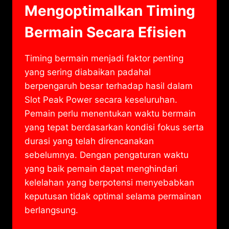
Mengoptimalkan Timing
Bermain Secara Efisien
Timing bermain menjadi faktor penting
yang sering diabaikan padahal
berpengaruh besar terhadap hasil dalam
Slot Peak Power secara keseluruhan.
Pemain perlu menentukan waktu bermain
yang tepat berdasarkan kondisi fokus serta
durasi yang telah direncanakan
sebelumnya. Dengan pengaturan waktu
yang baik pemain dapat menghindari
kelelahan yang berpotensi menyebabkan
keputusan tidak optimal selama permainan
berlangsung.