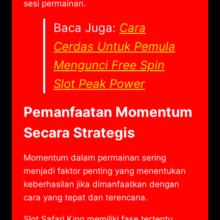
sesi permainan.
Baca Juga:
Cara
Cerdas Untuk Pemula
Mengunci Free Spin
Slot Peak Power
Pemanfaatan Momentum
Secara Strategis
Momentum dalam permainan sering
menjadi faktor penting yang menentukan
keberhasilan jika dimanfaatkan dengan
cara yang tepat dan terencana.
Slot Safari King memiliki fase tertentu