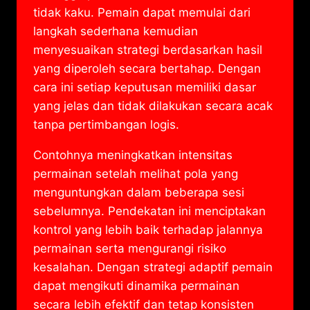
tidak kaku. Pemain dapat memulai dari
langkah sederhana kemudian
menyesuaikan strategi berdasarkan hasil
yang diperoleh secara bertahap. Dengan
cara ini setiap keputusan memiliki dasar
yang jelas dan tidak dilakukan secara acak
tanpa pertimbangan logis.
Contohnya meningkatkan intensitas
permainan setelah melihat pola yang
menguntungkan dalam beberapa sesi
sebelumnya. Pendekatan ini menciptakan
kontrol yang lebih baik terhadap jalannya
permainan serta mengurangi risiko
kesalahan. Dengan strategi adaptif pemain
dapat mengikuti dinamika permainan
secara lebih efektif dan tetap konsisten