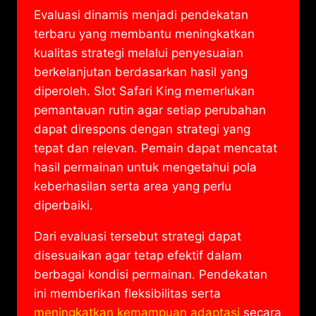
Evaluasi dinamis menjadi pendekatan
terbaru yang membantu meningkatkan
kualitas strategi melalui penyesuaian
berkelanjutan berdasarkan hasil yang
diperoleh. Slot Safari King memerlukan
pemantauan rutin agar setiap perubahan
dapat direspons dengan strategi yang
tepat dan relevan. Pemain dapat mencatat
hasil permainan untuk mengetahui pola
keberhasilan serta area yang perlu
diperbaiki.
Dari evaluasi tersebut strategi dapat
disesuaikan agar tetap efektif dalam
berbagai kondisi permainan. Pendekatan
ini memberikan fleksibilitas serta
meningkatkan kemampuan adaptasi
secara