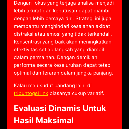
Dengan fokus yang terjaga analisa menjadi
lebih akurat dan keputusan dapat diambil
dengan lebih percaya diri. Strategi ini juga
membantu menghindari kesalahan akibat
distraksi atau emosi yang tidak terkendali.
Konsentrasi yang baik akan meningkatkan
efektivitas setiap langkah yang diambil
dalam permainan. Dengan demikian
performa secara keseluruhan dapat tetap
optimal dan terarah dalam jangka panjang.
Kalau mau sudut pandang lain, di
tribuntogel link
biasanya cukup variatif.
Evaluasi Dinamis Untuk
Hasil Maksimal