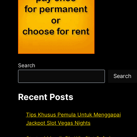
Search
Search
Recent Posts
Tips Khusus Pemula Untuk Menggapai
Jackpot Slot Vegas Nights