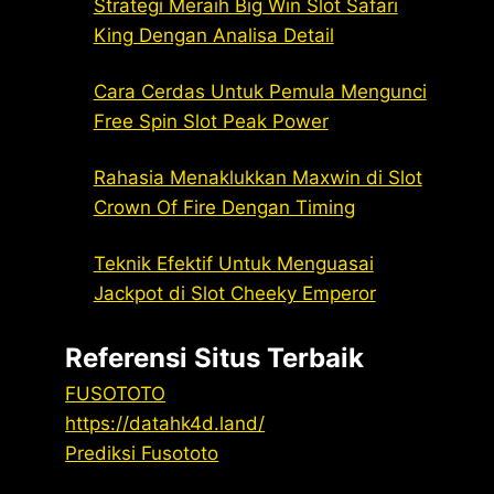
Strategi Meraih Big Win Slot Safari
King Dengan Analisa Detail
Cara Cerdas Untuk Pemula Mengunci
Free Spin Slot Peak Power
Rahasia Menaklukkan Maxwin di Slot
Crown Of Fire Dengan Timing
Teknik Efektif Untuk Menguasai
Jackpot di Slot Cheeky Emperor
Referensi Situs Terbaik
FUSOTOTO
https://datahk4d.land/
Prediksi Fusototo