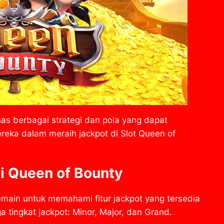
 berbagai strategi dan pola yang dapat
ka dalam meraih jackpot di Slot Queen of
i Queen of Bounty
main untuk memahami fitur jackpot yang tersedia
 tingkat jackpot: Minor, Major, dan Grand.