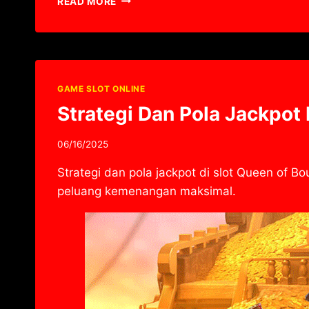
READ MORE
DAN
TRIK
MENANG
BESAR
DI
SLOT
GAME SLOT ONLINE
MYSTIC
Strategi Dan Pola Jackpot 
POTION
06/16/2025
Strategi dan pola jackpot di slot Queen of B
peluang kemenangan maksimal.