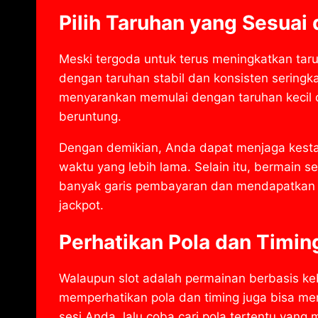
Pilih Taruhan yang Sesuai 
Meski tergoda untuk terus meningkatkan tar
dengan taruhan stabil dan konsisten seringk
menyarankan memulai dengan taruhan kecil 
beruntung.
Dengan demikian, Anda dapat menjaga kesta
waktu yang lebih lama. Selain itu, bermain
banyak garis pembayaran dan mendapatkan p
jackpot.
Perhatikan Pola dan Timin
Walaupun slot adalah permainan berbasis k
memperhatikan pola dan timing juga bisa 
sesi Anda, lalu coba cari pola tertentu yang