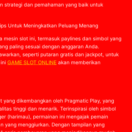
an strategi dan pemahaman yang baik untuk
 mesin slot ini, termasuk paylines dan simbol yang
ang paling sesuai dengan anggaran Anda.
awarkan, seperti putaran gratis dan jackpot, untuk
ini
GAME SLOT ONLINE
akan memberikan
lot yang dikembangkan oleh Pragmatic Play, yang
itas tinggi dan menarik. Terinspirasi oleh simbol
ger (harimau), permainan ini mengajak pemain
n yang menggiurkan. Dengan tampilan yang