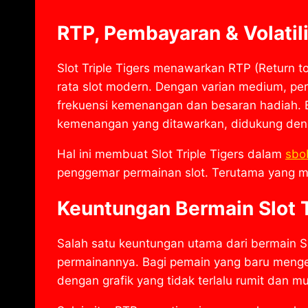
RTP, Pembayaran & Volatili
Slot Triple Tigers menawarkan RTP (Return to
rata slot modern. Dengan varian medium, p
frekuensi kemenangan dan besaran hadiah.
kemenangan yang ditawarkan, didukung den
Hal ini membuat Slot Triple Tigers dalam
sbo
penggemar permainan slot. Terutama yang me
Keuntungan Bermain Slot T
Salah satu keuntungan utama dari bermain Sl
permainannya. Bagi pemain yang baru mengen
dengan grafik yang tidak terlalu rumit dan 