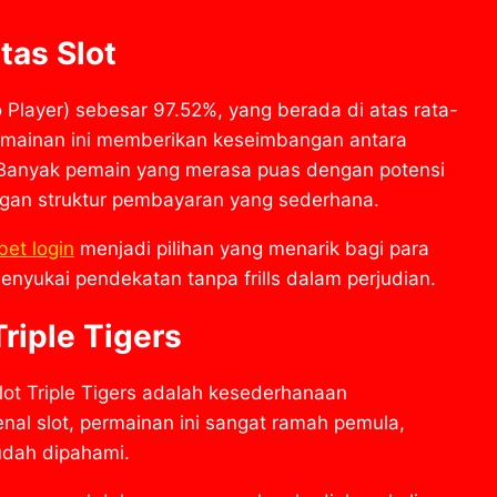
tas Slot
 Player) sebesar 97.52%, yang berada di atas rata-
ermainan ini memberikan keseimbangan antara
 Banyak pemain yang merasa puas dengan potensi
gan struktur pembayaran yang sederhana.
bet login
menjadi pilihan yang menarik bagi para
nyukai pendekatan tanpa frills dalam perjudian.
riple Tigers
ot Triple Tigers adalah kesederhanaan
al slot, permainan ini sangat ramah pemula,
mudah dipahami.