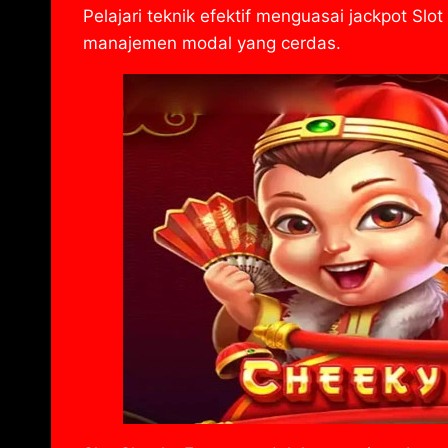
Pelajari teknik efektif menguasai jackpot Sl
manajemen modal yang cerdas.