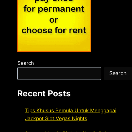
Search
Search
Recent Posts
Tips Khusus Pemula Untuk Menggapai
Jackpot Slot Vegas Nights