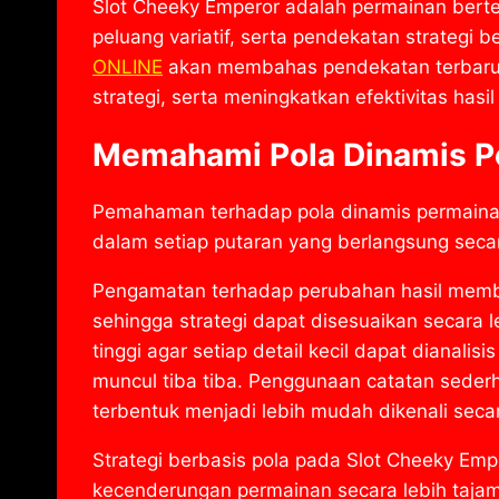
Slot Cheeky Emperor adalah permainan bertem
peluang variatif, serta pendekatan strategi be
ONLINE
akan membahas pendekatan terbaru
strategi, serta meningkatkan efektivitas hasil
Memahami Pola Dinamis P
Pemahaman terhadap pola dinamis permaina
dalam setiap putaran yang berlangsung secar
Pengamatan terhadap perubahan hasil membe
sehingga strategi dapat disesuaikan secara l
tinggi agar setiap detail kecil dapat dianal
muncul tiba tiba. Penggunaan catatan sede
terbentuk menjadi lebih mudah dikenali seca
Strategi berbasis pola pada Slot Cheeky 
kecenderungan permainan secara lebih tajam 