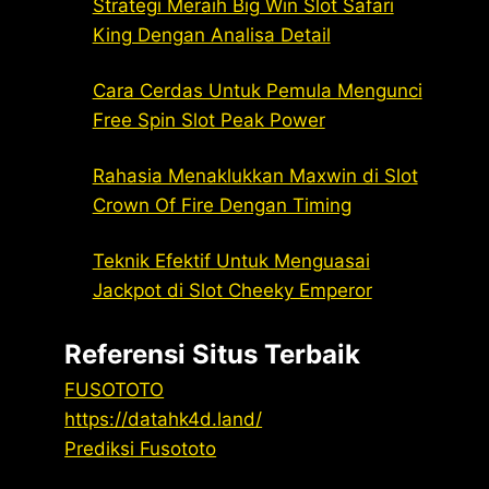
Strategi Meraih Big Win Slot Safari
King Dengan Analisa Detail
Cara Cerdas Untuk Pemula Mengunci
Free Spin Slot Peak Power
Rahasia Menaklukkan Maxwin di Slot
Crown Of Fire Dengan Timing
Teknik Efektif Untuk Menguasai
Jackpot di Slot Cheeky Emperor
Referensi Situs Terbaik
FUSOTOTO
https://datahk4d.land/
Prediksi Fusototo