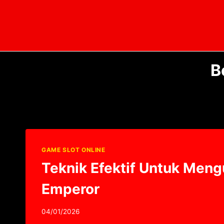
Skip
to
content
B
GAME SLOT ONLINE
Teknik Efektif Untuk Meng
Emperor
04/01/2026