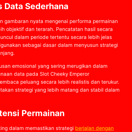
s Data Sederhana
an gambaran nyata mengenai performa permainan
h objektif dan terarah. Pencatatan hasil secara
ncul dalam periode tertentu secara lebih jelas
digunakan sebagai dasar dalam menyusun strategi
anjang.
san emosional yang sering merugikan dalam
gunaan data pada Slot Cheeky Emperor
baca peluang secara lebih realistis dan terukur.
akan strategi yang lebih matang dan stabil dalam
tensi Permainan
ting dalam memastikan strategi
berjalan dengan