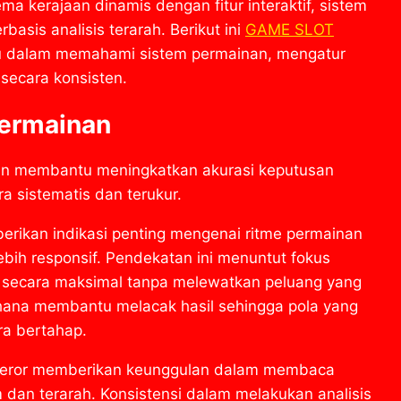
a kerajaan dinamis dengan fitur interaktif, sistem
rbasis analisis terarah. Berikut ini
GAME SLOT
 dalam memahami sistem permainan, mengatur
 secara konsisten.
ermainan
n membantu meningkatkan akurasi keputusan
a sistematis dan terukur.
rikan indikasi penting mengenai ritme permainan
ebih responsif. Pendekatan ini menuntut fokus
isis secara maksimal tanpa melewatkan peluang yang
rhana membantu melacak hasil sehingga pola yang
ra bertahap.
Emperor memberikan keunggulan dalam membaca
dan terarah. Konsistensi dalam melakukan analisis