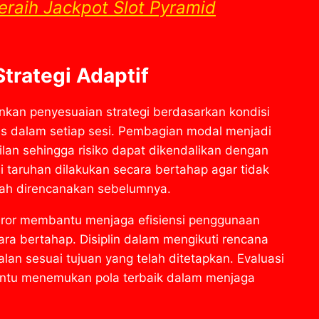
raih Jackpot Slot Pyramid
trategi Adaptif
kan penyesuaian strategi berdasarkan kondisi
s dalam setiap sesi. Pembagian modal menjadi
an sehingga risiko dapat dikendalikan dengan
i taruhan dilakukan secara bertahap agar tidak
ah direncanakan sebelumnya.
eror membantu menjaga efisiensi penggunaan
ra bertahap. Disiplin dalam mengikuti rencana
alan sesuai tujuan yang telah ditetapkan. Evaluasi
ntu menemukan pola terbaik dalam menjaga