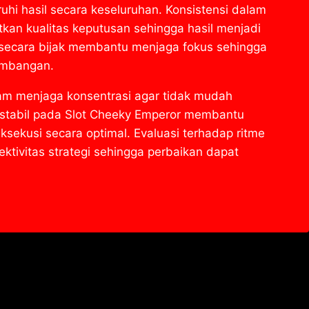
i hasil secara keseluruhan. Konsistensi dalam
an kualitas keputusan sehingga hasil menjadi
n secara bijak membantu menjaga fokus sehingga
imbangan.
am menjaga konsentrasi agar tidak mudah
n stabil pada Slot Cheeky Emperor membantu
sekusi secara optimal. Evaluasi terhadap ritme
ivitas strategi sehingga perbaikan dapat