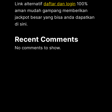
Link alternatif
daftar dan login
100%
aman mudah gampang memberikan
jackpot besar yang bisa anda dapatkan
di sini.
Recent Comments
No comments to show.