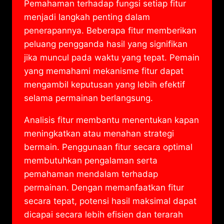
Pemahaman terhadap fungsi setiap fitur
menjadi langkah penting dalam
penerapannya. Beberapa fitur memberikan
peluang pengganda hasil yang signifikan
jika muncul pada waktu yang tepat. Pemain
yang memahami mekanisme fitur dapat
mengambil keputusan yang lebih efektif
selama permainan berlangsung.
Analisis fitur membantu menentukan kapan
meningkatkan atau menahan strategi
bermain. Penggunaan fitur secara optimal
membutuhkan pengalaman serta
pemahaman mendalam terhadap
permainan. Dengan memanfaatkan fitur
secara tepat, potensi hasil maksimal dapat
dicapai secara lebih efisien dan terarah