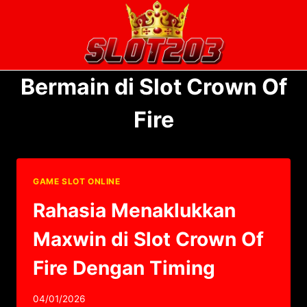
Skip
to
content
Bermain di Slot Crown Of
Fire
GAME SLOT ONLINE
Rahasia Menaklukkan
Maxwin di Slot Crown Of
Fire Dengan Timing
04/01/2026