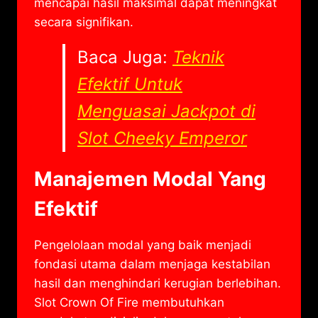
mencapai hasil maksimal dapat meningkat
secara signifikan.
Baca Juga:
Teknik
Efektif Untuk
Menguasai Jackpot di
Slot Cheeky Emperor
Manajemen Modal Yang
Efektif
Pengelolaan modal yang baik menjadi
fondasi utama dalam menjaga kestabilan
hasil dan menghindari kerugian berlebihan.
Slot Crown Of Fire membutuhkan