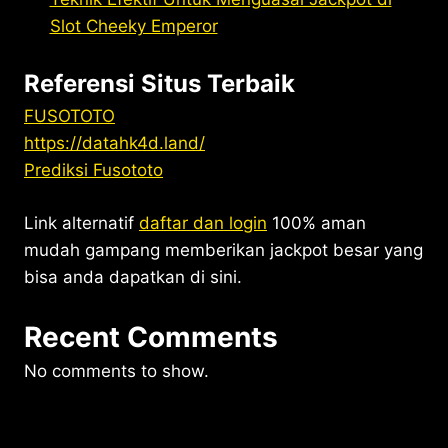
Slot Cheeky Emperor
Referensi Situs Terbaik
FUSOTOTO
https://datahk4d.land/
Prediksi Fusototo
Link alternatif
daftar dan login
100% aman
mudah gampang memberikan jackpot besar yang
bisa anda dapatkan di sini.
Recent Comments
No comments to show.