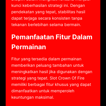
kunci keberhasilan strategi ini. Dengan
pendekatan yang tepat, stabilitas hasil
dapat terjaga secara konsisten tanpa
tekanan berlebihan selama bermain.
Pemanfaatan Fitur Dalam
Permainan
Fitur yang tersedia dalam permainan
memberikan peluang tambahan untuk
meningkatkan hasil jika digunakan dengan
strategi yang tepat. Slot Crown Of Fire
memiliki berbagai fitur khusus yang dapat
dimanfaatkan untuk memperoleh
keuntungan maksimal.