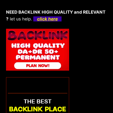
DI
SLOT
NEED BACKLINK HIGH QUALITY and RELEVANT
CROWN
?
let us help.
click here
OF
FIRE
DENGAN
TIMING