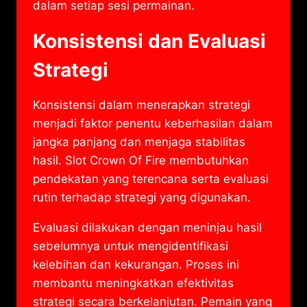
dalam setiap sesi permainan.
Konsistensi dan Evaluasi
Strategi
Konsistensi dalam menerapkan strategi
menjadi faktor penentu keberhasilan dalam
jangka panjang dan menjaga stabilitas
hasil. Slot Crown Of Fire membutuhkan
pendekatan yang terencana serta evaluasi
rutin terhadap strategi yang digunakan.
Evaluasi dilakukan dengan meninjau hasil
sebelumnya untuk mengidentifikasi
kelebihan dan kekurangan. Proses ini
membantu meningkatkan efektivitas
strategi secara berkelanjutan. Pemain yang