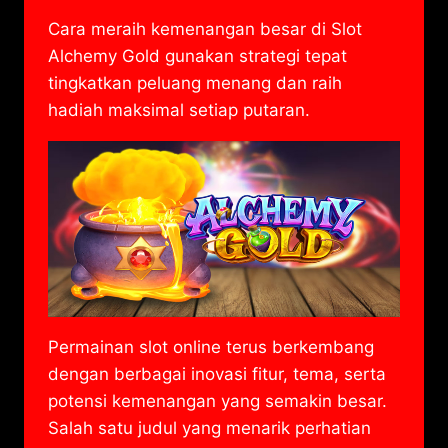
Cara meraih kemenangan besar di Slot
Alchemy Gold gunakan strategi tepat
tingkatkan peluang menang dan raih
hadiah maksimal setiap putaran.
Permainan slot online terus berkembang
dengan berbagai inovasi fitur, tema, serta
potensi kemenangan yang semakin besar.
Salah satu judul yang menarik perhatian