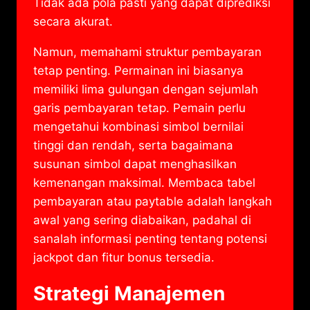
Tidak ada pola pasti yang dapat diprediksi
secara akurat.
Namun, memahami struktur pembayaran
tetap penting. Permainan ini biasanya
memiliki lima gulungan dengan sejumlah
garis pembayaran tetap. Pemain perlu
mengetahui kombinasi simbol bernilai
tinggi dan rendah, serta bagaimana
susunan simbol dapat menghasilkan
kemenangan maksimal. Membaca tabel
pembayaran atau paytable adalah langkah
awal yang sering diabaikan, padahal di
sanalah informasi penting tentang potensi
jackpot dan fitur bonus tersedia.
Strategi Manajemen