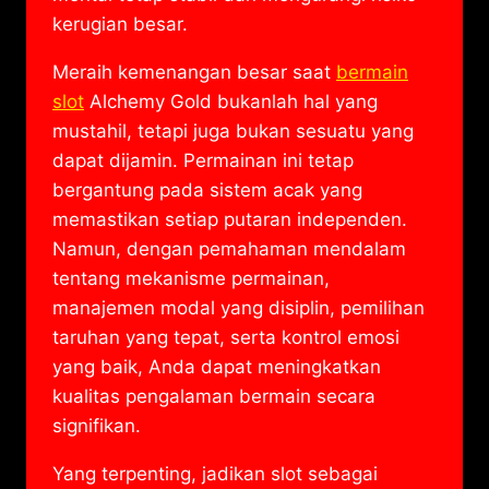
kerugian besar.
Meraih kemenangan besar saat
bermain
slot
Alchemy Gold bukanlah hal yang
mustahil, tetapi juga bukan sesuatu yang
dapat dijamin. Permainan ini tetap
bergantung pada sistem acak yang
memastikan setiap putaran independen.
Namun, dengan pemahaman mendalam
tentang mekanisme permainan,
manajemen modal yang disiplin, pemilihan
taruhan yang tepat, serta kontrol emosi
yang baik, Anda dapat meningkatkan
kualitas pengalaman bermain secara
signifikan.
Yang terpenting, jadikan slot sebagai