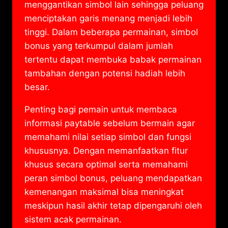
menggantikan simbol lain sehingga peluang
menciptakan garis menang menjadi lebih
tinggi. Dalam beberapa permainan, simbol
bonus yang terkumpul dalam jumlah
tertentu dapat membuka babak permainan
tambahan dengan potensi hadiah lebih
besar.
Penting bagi pemain untuk membaca
informasi paytable sebelum bermain agar
memahami nilai setiap simbol dan fungsi
khususnya. Dengan memanfaatkan fitur
khusus secara optimal serta memahami
peran simbol bonus, peluang mendapatkan
kemenangan maksimal bisa meningkat
meskipun hasil akhir tetap dipengaruhi oleh
sistem acak permainan.