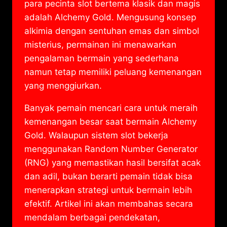
para pecinta slot bertema klasik dan magis
adalah
Alchemy Gold
. Mengusung konsep
alkimia dengan sentuhan emas dan simbol
misterius, permainan ini menawarkan
pengalaman bermain yang sederhana
namun tetap memiliki peluang kemenangan
yang menggiurkan.
Banyak pemain mencari cara untuk meraih
kemenangan besar saat bermain Alchemy
Gold. Walaupun sistem slot bekerja
menggunakan Random Number Generator
(RNG) yang memastikan hasil bersifat acak
dan adil, bukan berarti pemain tidak bisa
menerapkan strategi untuk bermain lebih
efektif. Artikel ini akan membahas secara
mendalam berbagai pendekatan,