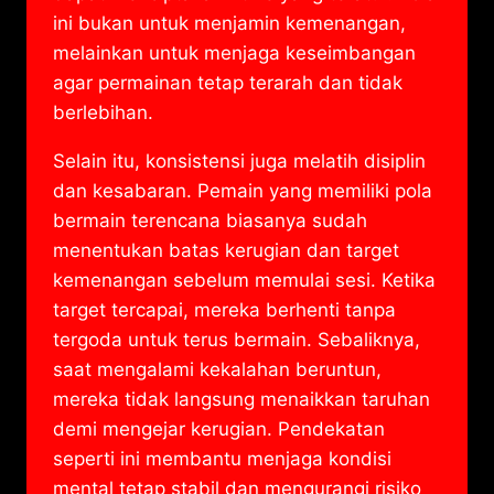
ini bukan untuk menjamin kemenangan,
melainkan untuk menjaga keseimbangan
agar permainan tetap terarah dan tidak
berlebihan.
Selain itu, konsistensi juga melatih disiplin
dan kesabaran. Pemain yang memiliki pola
bermain terencana biasanya sudah
menentukan batas kerugian dan target
kemenangan sebelum memulai sesi. Ketika
target tercapai, mereka berhenti tanpa
tergoda untuk terus bermain. Sebaliknya,
saat mengalami kekalahan beruntun,
mereka tidak langsung menaikkan taruhan
demi mengejar kerugian. Pendekatan
seperti ini membantu menjaga kondisi
mental tetap stabil dan mengurangi risiko