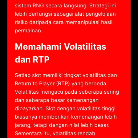
sistem RNG secara langsung. Strategi ini
lebih berfungsi sebagai alat pengelolaan
risiko daripada cara memanipulasi hasil
permainan.
Memahami Volatilitas
dan RTP
Setiap slot memiliki tingkat volatilitas dan
Return to Player (RTP) yang berbeda.
Volatilitas mengacu pada seberapa sering
dan seberapa besar kemenangan
dibayarkan. Slot dengan volatilitas tinggi
biasanya memberikan kemenangan lebih
jarang, tetapi dengan nilai lebih besar.
Sementara itu, volatilitas rendah