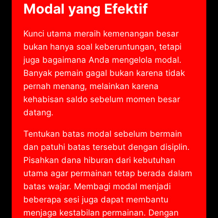
Modal yang Efektif
Kunci utama meraih kemenangan besar
bukan hanya soal keberuntungan, tetapi
juga bagaimana Anda mengelola modal.
Banyak pemain gagal bukan karena tidak
pernah menang, melainkan karena
kehabisan saldo sebelum momen besar
datang.
Tentukan batas modal sebelum bermain
dan patuhi batas tersebut dengan disiplin.
Pisahkan dana hiburan dari kebutuhan
utama agar permainan tetap berada dalam
batas wajar. Membagi modal menjadi
beberapa sesi juga dapat membantu
menjaga kestabilan permainan. Dengan