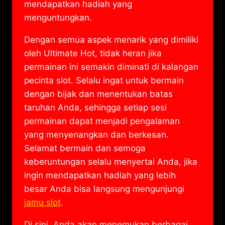
mendapatkan hadiah yang
menguntungkan.
Dengan semua aspek menarik yang dimiliki
oleh Ultimate Hot, tidak heran jika
permainan ini semakin diminati di kalangan
pecinta slot. Selalu ingat untuk bermain
dengan bijak dan menentukan batas
taruhan Anda, sehingga setiap sesi
permainan dapat menjadi pengalaman
yang menyenangkan dan berkesan.
Selamat bermain dan semoga
keberuntungan selalu menyertai Anda, jika
ingin mendapatkan hadiah yang lebih
besar Anda bisa langsung mengunjungi
jamu slot
.
Di sini, Anda akan menemukan berbagai