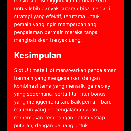
mesin slot. Menggunakan taruhan kecil
untuk lebih banyak putaran bisa menjadi
strategi yang efektif, terutama untuk
pemain yang ingin memperpanjang
pengalaman bermain mereka tanpa
menghabiskan banyak uang.
Kesimpulan
​Slot Ultimate Hot menawarkan pengalaman
bermain yang mengesankan dengan
kombinasi tema yang menarik, gameplay
yang sederhana, serta fitur-fitur bonus
yang menggembirakan.​ Baik pemain baru
maupun yang berpengalaman akan
menemukan kesenangan dalam setiap
putaran, dengan peluang untuk