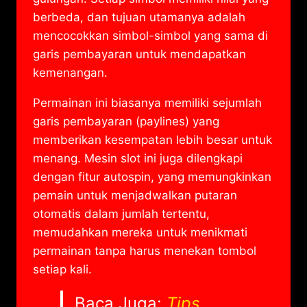
berbeda, dan tujuan utamanya adalah
mencocokkan simbol-simbol yang sama di
garis pembayaran untuk mendapatkan
kemenangan.
Permainan ini biasanya memiliki sejumlah
garis pembayaran (paylines) yang
memberikan kesempatan lebih besar untuk
menang. Mesin slot ini juga dilengkapi
dengan fitur autospin, yang memungkinkan
pemain untuk menjadwalkan putaran
otomatis dalam jumlah tertentu,
memudahkan mereka untuk menikmati
permainan tanpa harus menekan tombol
setiap kali.
Baca Juga:
Tips