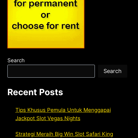
Search
Search
Recent Posts
Tips Khusus Pemula Untuk Menggapai
Jackpot Slot Vegas Nights
Strategi Meraih Big Win Slot Safari King