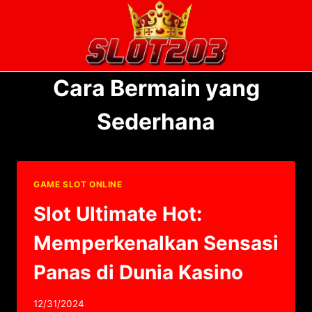
Skip
to
content
Cara Bermain yang
Sederhana
GAME SLOT ONLINE
Slot Ultimate Hot:
Memperkenalkan Sensasi
Panas di Dunia Kasino
12/31/2024