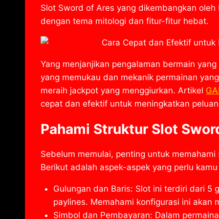
Slot Sword of Ares yang dikembangkan oleh 
dengan tema mitologi dan fitur-fitur hebat.
Yang menjanjikan pengalaman bermain yang 
yang memukau dan mekanik permainan yang 
meraih jackpot yang menggiurkan. Artikel
GA
cepat dan efektif untuk meningkatkan peluan
Pahami Struktur Slot Swor
Sebelum memulai, penting untuk memahami st
Berikut adalah aspek-aspek yang perlu kamu 
Gulungan dan Baris: Slot ini terdiri dari 
paylines. Memahami konfigurasi ini aka
Simbol dan Pembayaran: Dalam permainan