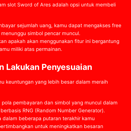
lam slot Sword of Ares adalah opsi untuk membeli
mbayar sejumlah uang, kamu dapat mengakses free
us menunggu simbol pencar muncul.
an apakah akan menggunakan fitur ini bergantung
amu miliki atas permainan.
an Lakukan Penyesuaian
u keuntungan yang lebih besar dalam meraih
n pola pembayaran dan simbol yang muncul dalam
 berbasis RNG (Random Number Generator).
a dalam beberapa putaran terakhir kamu
pertimbangkan untuk meningkatkan besaran