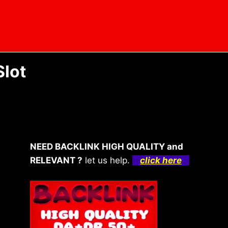
Slot
NEED BACKLINK HIGH QUALITY and
RELEVANT ?
let us help.
click here