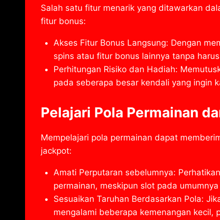
Salah satu fitur menarik yang ditawarkan da
fitur bonus:
Akses Fitur Bonus Langsung: Dengan me
spins atau fitur bonus lainnya tanpa har
Perhitungan Risiko dan Hadiah: Memutusk
pada seberapa besar kendali yang ingin k
Pelajari Pola Permainan d
Mempelajari pola permainan dapat memberim
jackpot:
Amati Perputaran sebelumnya: Perhatika
permainan, meskipun slot pada umumnya
Sesuaikan Taruhan Berdasarkan Pola: Jik
mengalami beberapa kemenangan kecil, 