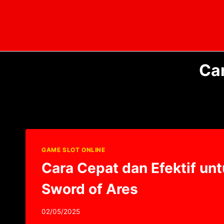
Skip
to
content
Car
GAME SLOT ONLINE
Cara Cepat dan Efektif un
Sword of Ares
02/05/2025