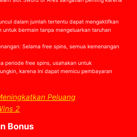
uncul dalam jumlah tertentu dapat mengaktifkan
 untuk bermain tanpa mengeluarkan taruhan
nangan: Selama free spins, semua kemenangan
 periode free spins, usahakan untuk
ngkin, karena ini dapat memicu pembayaran
 Meningkatkan Peluang
ins 2
an Bonus