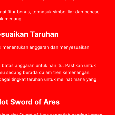
ai fitur bonus, termasuk simbol liar dan pencar,
uk menang.
suaikan Taruhan
tuk menentukan anggaran dan menyesuaikan
batas anggaran untuk hari itu. Pastikan untuk
kamu sedang berada dalam tren kemenangan.
agai tingkat taruhan untuk melihat mana yang
lot Sword of Ares
dalam slot Sword of Ares sangatlah penting karena