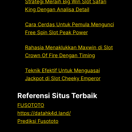
Strategi Meraih Big Win Slot Safari
King Dengan Analisa Detail
Cara Cerdas Untuk Pemula Mengunci
Free Spin Slot Peak Power
Rahasia Menaklukkan Maxwin di Slot
Crown Of Fire Dengan Timing
Teknik Efektif Untuk Menguasai
Jackpot di Slot Cheeky Emperor
Referensi Situs Terbaik
FUSOTOTO
https://datahk4d.land/
Prediksi Fusototo