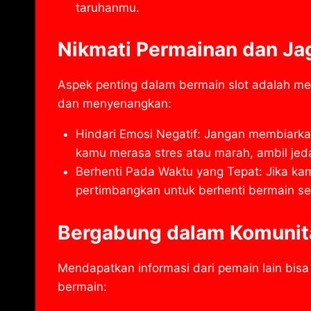
taruhanmu.
Nikmati Permainan dan Ja
Aspek penting dalam bermain slot adalah 
dan menyenangkan:
Hindari Emosi Negatif: Jangan membiark
kamu merasa stres atau marah, ambil jed
Berhenti Pada Waktu yang Tepat: Jika ka
pertimbangkan untuk berhenti bermain se
Bergabung dalam Komunita
Mendapatkan informasi dari pemain lain bi
bermain: