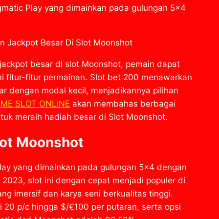
ragmatic Play yang dimainkan pada gulungan 5×4
ckpot besar di slot Moonshot, pemain dapat
fitur-fitur permainan. Slot bet 200 menawarkan
 dengan modal kecil, menjadikannya pilihan
ME SLOT ONLINE
akan membahas berbagai
tuk meraih hadiah besar di Slot Moonshot.
ot Moonshot
c Play yang dimainkan pada gulungan 5×4 dengan
l 2023, slot ini dengan cepat menjadi populer di
 imersif dan karya seni berkualitas tinggi.
 20 p/c hingga $/€100 per putaran, serta opsi