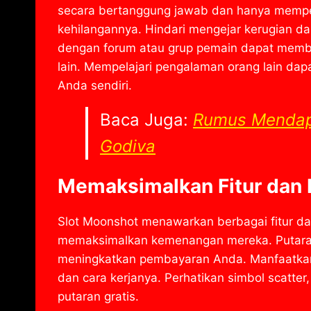
secara bertanggung jawab dan hanya memp
kehilangannya. Hindari mengejar kerugian da
dengan forum atau grup pemain dapat membe
lain. Mempelajari pengalaman orang lain 
Anda sendiri.
Baca Juga:
Rumus Mendapa
Godiva
Memaksimalkan Fitur dan 
Slot Moonshot menawarkan berbagai fitur 
memaksimalkan kemenangan mereka. Putaran 
meningkatkan pembayaran Anda. Manfaatkan 
dan cara kerjanya. Perhatikan simbol scatter
putaran gratis.