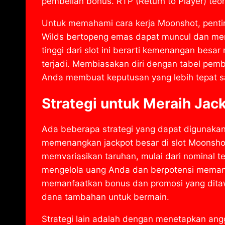
pembelian bonus. RTP (Return to Player) teo
Untuk memahami cara kerja Moonshot, pentin
Wilds bertopeng emas dapat muncul dan men
tinggi dari slot ini berarti kemenangan besar
terjadi. Membiasakan diri dengan tabel pe
Anda membuat keputusan yang lebih tepat s
Strategi untuk Meraih Jac
Ada beberapa strategi yang dapat digunaka
memenangkan jackpot besar di slot Moonshot
memvariasikan taruhan, mulai dari nominal t
mengelola uang Anda dan berpotensi memanfaa
memanfaatkan bonus dan promosi yang ditawa
dana tambahan untuk bermain.
Strategi lain adalah dengan menetapkan ang