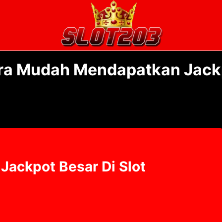
ra Mudah Mendapatkan Jack
ackpot Besar Di Slot