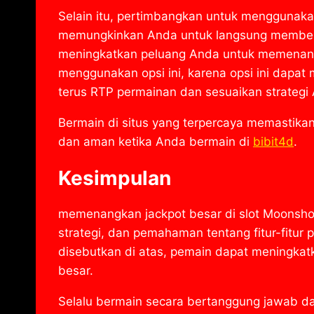
Selain itu, pertimbangkan untuk menggunakan 
memungkinkan Anda untuk langsung membeli 
meningkatkan peluang Anda untuk memenangk
menggunakan opsi ini, karena opsi ini dapa
terus RTP permainan dan sesuaikan strategi 
Bermain di situs yang terpercaya memastik
dan aman ketika Anda bermain di
bibit4d
.
​Kesimpulan
memenangkan jackpot besar di slot Moonsh
strategi, dan pemahaman tentang fitur-fitur 
disebutkan di atas, pemain dapat meningka
besar.
Selalu bermain secara bertanggung jawab dan