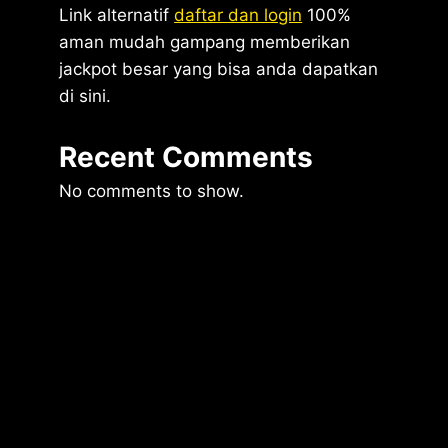
Link alternatif
daftar dan login
100%
aman mudah gampang memberikan
jackpot besar yang bisa anda dapatkan
di sini.
Recent Comments
No comments to show.