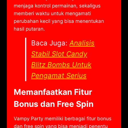
menjaga kontrol permainan, sekaligus
memberi waktu untuk mengamati
perubahan kecil yang bisa menentukan
hasil putaran.
Baca Juga:
Analisis
Stabil Slot Candy
Blitz Bombs Untuk
Pengamat Serius
Memanfaatkan Fitur
Bonus dan Free Spin
Vampy Party memiliki berbagai fitur bonus
dan free spin yang bisa menjadi penentu