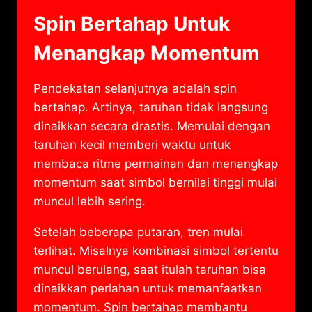
Spin Bertahap Untuk
Menangkap Momentum
Pendekatan selanjutnya adalah spin
bertahap. Artinya, taruhan tidak langsung
dinaikkan secara drastis. Memulai dengan
taruhan kecil memberi waktu untuk
membaca ritme permainan dan menangkap
momentum saat simbol bernilai tinggi mulai
muncul lebih sering.
Setelah beberapa putaran, tren mulai
terlihat. Misalnya kombinasi simbol tertentu
muncul berulang, saat itulah taruhan bisa
dinaikkan perlahan untuk memanfaatkan
momentum. Spin bertahap membantu