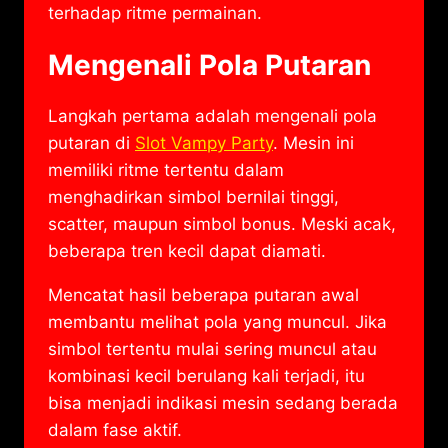
terhadap ritme permainan.
Mengenali Pola Putaran
Langkah pertama adalah mengenali pola
putaran di
Slot Vampy Party
. Mesin ini
memiliki ritme tertentu dalam
menghadirkan simbol bernilai tinggi,
scatter, maupun simbol bonus. Meski acak,
beberapa tren kecil dapat diamati.
Mencatat hasil beberapa putaran awal
membantu melihat pola yang muncul. Jika
simbol tertentu mulai sering muncul atau
kombinasi kecil berulang kali terjadi, itu
bisa menjadi indikasi mesin sedang berada
dalam fase aktif.