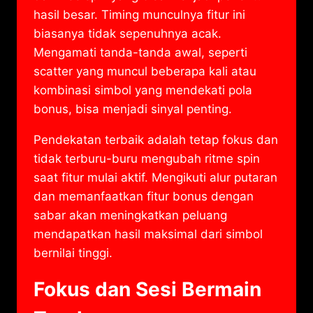
hasil besar. Timing munculnya fitur ini
biasanya tidak sepenuhnya acak.
Mengamati tanda-tanda awal, seperti
scatter yang muncul beberapa kali atau
kombinasi simbol yang mendekati pola
bonus, bisa menjadi sinyal penting.
Pendekatan terbaik adalah tetap fokus dan
tidak terburu-buru mengubah ritme spin
saat fitur mulai aktif. Mengikuti alur putaran
dan memanfaatkan fitur bonus dengan
sabar akan meningkatkan peluang
mendapatkan hasil maksimal dari simbol
bernilai tinggi.
Fokus dan Sesi Bermain