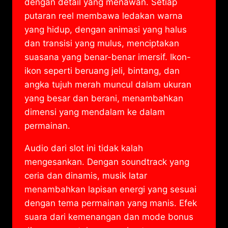
dengan detail yang menawan. Setiap
putaran reel membawa ledakan warna
yang hidup, dengan animasi yang halus
dan transisi yang mulus, menciptakan
suasana yang benar-benar imersif. Ikon-
ikon seperti beruang jeli, bintang, dan
angka tujuh merah muncul dalam ukuran
yang besar dan berani, menambahkan
dimensi yang mendalam ke dalam
permainan.
Audio dari slot ini tidak kalah
mengesankan. Dengan soundtrack yang
ceria dan dinamis, musik latar
menambahkan lapisan energi yang sesuai
dengan tema permainan yang manis. Efek
suara dari kemenangan dan mode bonus