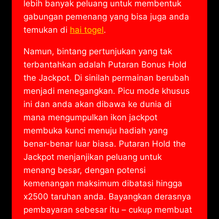
lebih banyak peluang untuk membentuk
gabungan pemenang yang bisa juga anda
temukan di
hai togel
.
Namun, bintang pertunjukan yang tak
terbantahkan adalah Putaran Bonus Hold
the Jackpot. Di sinilah permainan berubah
menjadi menegangkan. Picu mode khusus
ini dan anda akan dibawa ke dunia di
mana mengumpulkan ikon jackpot
membuka kunci menuju hadiah yang
benar-benar luar biasa. Putaran Hold the
Jackpot menjanjikan peluang untuk
menang besar, dengan potensi
kemenangan maksimum dibatasi hingga
x2500 taruhan anda. Bayangkan derasnya
pembayaran sebesar itu – cukup membuat