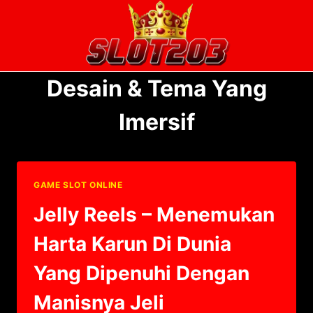
Skip
to
content
Desain & Tema Yang
Imersif
GAME SLOT ONLINE
Jelly Reels – Menemukan
Harta Karun Di Dunia
Yang Dipenuhi Dengan
Manisnya Jeli