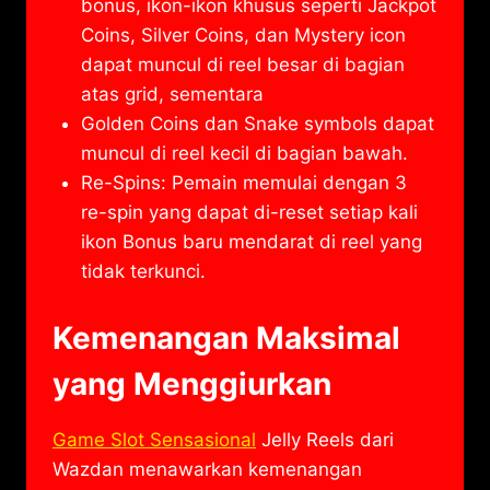
bonus, ikon-ikon khusus seperti Jackpot
Coins, Silver Coins, dan Mystery icon
dapat muncul di reel besar di bagian
atas grid, sementara
Golden Coins dan Snake symbols dapat
muncul di reel kecil di bagian bawah.
Re-Spins: Pemain memulai dengan 3
re-spin yang dapat di-reset setiap kali
ikon Bonus baru mendarat di reel yang
tidak terkunci.
Kemenangan Maksimal
yang Menggiurkan
Game Slot Sensasional
Jelly Reels dari
Wazdan menawarkan kemenangan