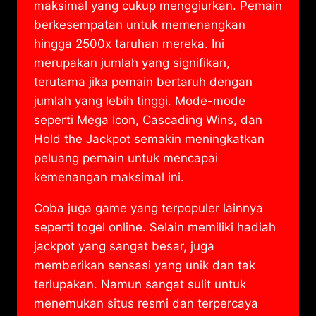
maksimal yang cukup menggiurkan. Pemain
berkesempatan untuk memenangkan
hingga 2500x taruhan mereka. Ini
merupakan jumlah yang signifikan,
terutama jika pemain bertaruh dengan
jumlah yang lebih tinggi. Mode-mode
seperti Mega Icon, Cascading Wins, dan
Hold the Jackpot semakin meningkatkan
peluang pemain untuk mencapai
kemenangan maksimal ini.
Coba juga game yang terpopuler lainnya
seperti togel online. Selain memiliki hadiah
jackpot yang sangat besar, juga
memberikan sensasi yang unik dan tak
terlupakan. Namun sangat sulit untuk
menemukan situs resmi dan terpercaya