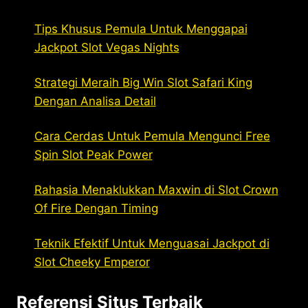
Tips Khusus Pemula Untuk Menggapai
Jackpot Slot Vegas Nights
Strategi Meraih Big Win Slot Safari King
Dengan Analisa Detail
Cara Cerdas Untuk Pemula Mengunci Free
Spin Slot Peak Power
Rahasia Menaklukkan Maxwin di Slot Crown
Of Fire Dengan Timing
Teknik Efektif Untuk Menguasai Jackpot di
Slot Cheeky Emperor
Referensi Situs Terbaik