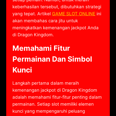
keberhasilan tersebut, dibutuhkan strategi
yang tepat. Artikel
GAME SLOT ONLINE
ini
akan membahas cara jitu untuk
meningkatkan kemenangan jackpot Anda
di Dragon Kingdom.
Memahami Fitur
Permainan Dan Simbol
Kunci
Langkah pertama dalam meraih
kemenangan jackpot di Dragon Kingdom
adalah memahami fitur-fitur penting dalam
permainan. Setiap slot memiliki elemen
kunci yang mempengaruhi peluang