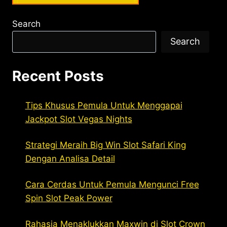
Search
Search
Recent Posts
Tips Khusus Pemula Untuk Menggapai
Jackpot Slot Vegas Nights
Strategi Meraih Big Win Slot Safari King
Dengan Analisa Detail
Cara Cerdas Untuk Pemula Mengunci Free
Spin Slot Peak Power
Rahasia Menaklukkan Maxwin di Slot Crown