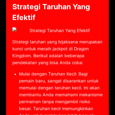
Strategi Taruhan Yang
Efektif
Strategi taruhan yang bijaksana merupakan
kunci untuk meraih jackpot di Dragon
Kingdom. Berikut adalah beberapa
pendekatan yang bisa Anda coba:
Mulai dengan Taruhan Kecil: Bagi
pemain baru, sangat disarankan untuk
memulai dengan taruhan kecil. Ini akan
membantu Anda memahami mekanisme
permainan tanpa mengambil risiko
besar. Taruhan kecil memungkinkan