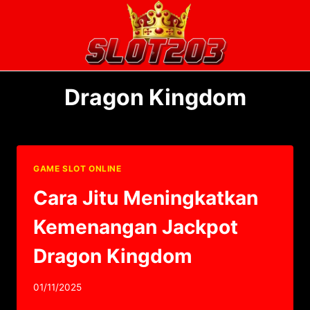
Skip
to
content
Dragon Kingdom
GAME SLOT ONLINE
Cara Jitu Meningkatkan
Kemenangan Jackpot
Dragon Kingdom
01/11/2025