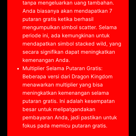
tanpa mengeluarkan uang tambahan.
Anda biasanya akan mendapatkan 7
putaran gratis ketika berhasil
mengumpulkan simbol scatter. Selama
periode ini, ada kemungkinan untuk
mendapatkan simbol stacked wild, yang
secara signifikan dapat meningkatkan
kemenangan Anda.
Multiplier Selama Putaran Gratis:
Beberapa versi dari Dragon Kingdom
menawarkan multiplier yang bisa
meningkatkan kemenangan selama
putaran gratis. Ini adalah kesempatan
besar untuk melipatgandakan
pembayaran Anda, jadi pastikan untuk
fokus pada memicu putaran gratis.