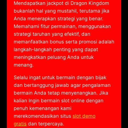
Mendapatkan jackpot di Dragon Kingdom
bukanlah hal yang mustahil, terutama jika
Anda menerapkan strategi yang benar. ​
Memahami fitur permainan, menggunakan
strategi taruhan yang efektif, dan
memanfaatkan bonus serta promosi adalah
langkah-langkah penting yang dapat
meningkatkan peluang Anda untuk
menang.​
Selalu ingat untuk bermain dengan bijak
dan bertanggung jawab agar pengalaman
bermain Anda tetap menyenangkan. Jika
kalian Ingin bermain slot online dengan
penuh kemenangan kami
merekomendasikan situs
slot demo
gratis
dan terpercaya.