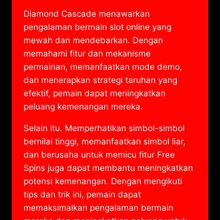
Diamond Cascade menawarkan
pengalaman bermain slot online yang
mewah dan mendebarkan. ​Dengan
memahami fitur dan mekanisme
permainan, memanfaatkan mode demo,
dan menerapkan strategi taruhan yang
efektif, pemain dapat meningkatkan
peluang kemenangan mereka​.
Selain itu. Memperhatikan simbol-simbol
bernilai tinggi, memanfaatkan simbol liar,
dan berusaha untuk memicu fitur Free
Spins juga dapat membantu meningkatkan
potensi kemenangan. Dengan mengikuti
tips dan trik ini, pemain dapat
memaksimalkan pengalaman bermain