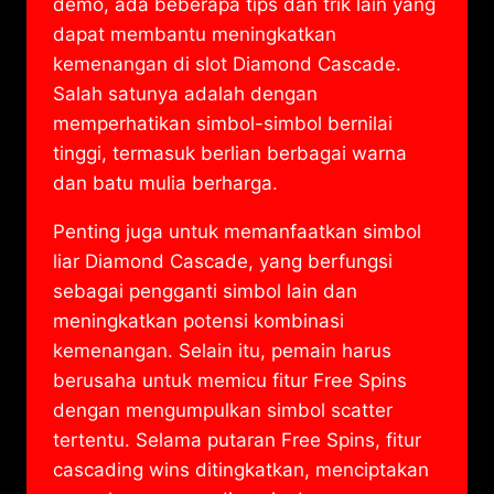
demo, ada beberapa tips dan trik lain yang
dapat membantu meningkatkan
kemenangan di slot Diamond Cascade.
Salah satunya adalah dengan
memperhatikan simbol-simbol bernilai
tinggi, termasuk berlian berbagai warna
dan batu mulia berharga.
Penting juga untuk memanfaatkan simbol
liar Diamond Cascade, yang berfungsi
sebagai pengganti simbol lain dan
meningkatkan potensi kombinasi
kemenangan. Selain itu, pemain harus
berusaha untuk memicu fitur Free Spins
dengan mengumpulkan simbol scatter
tertentu. Selama putaran Free Spins, fitur
cascading wins ditingkatkan, menciptakan