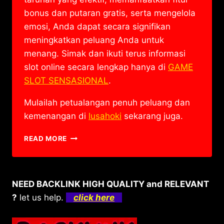
bonus dan putaran gratis, serta mengelola
emosi, Anda dapat secara signifikan
meningkatkan peluang Anda untuk
menang.​ Simak dan ikuti terus informasi
slot online secara lengkap hanya di
GAME
SLOT SENSASIONAL
.
Mulailah petualangan penuh peluang dan
kemenangan di
lusahoki
sekarang juga.
STRATEGI
READ MORE
MUDAH
MENINGKATKAN
PELUANG
MENANG
NEED BACKLINK HIGH QUALITY and RELEVANT
DI
?
let us help.
click here
SLOT
PIGGY
BANK