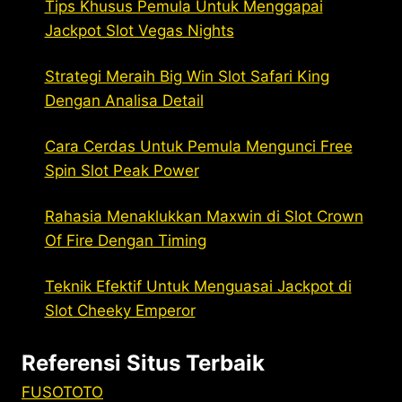
Tips Khusus Pemula Untuk Menggapai
Jackpot Slot Vegas Nights
Strategi Meraih Big Win Slot Safari King
Dengan Analisa Detail
Cara Cerdas Untuk Pemula Mengunci Free
Spin Slot Peak Power
Rahasia Menaklukkan Maxwin di Slot Crown
Of Fire Dengan Timing
Teknik Efektif Untuk Menguasai Jackpot di
Slot Cheeky Emperor
Referensi Situs Terbaik
FUSOTOTO