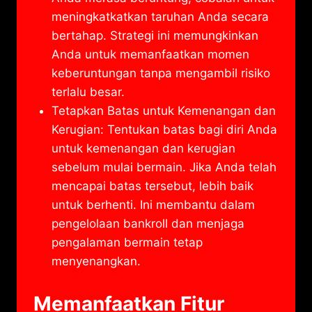
meningkatkatkan taruhan Anda secara
bertahap. Strategi ini memungkinkan
Anda untuk memanfaatkan momen
keberuntungan tanpa mengambil risiko
terlalu besar.
Tetapkan Batas untuk Kemenangan dan
Kerugian: Tentukan batas bagi diri Anda
untuk kemenangan dan kerugian
sebelum mulai bermain. Jika Anda telah
mencapai batas tersebut, lebih baik
untuk berhenti. Ini membantu dalam
pengelolaan bankroll dan menjaga
pengalaman bermain tetap
menyenangkan.
Memanfaatkan Fitur