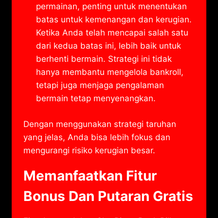
permainan, penting untuk menentukan
batas untuk kemenangan dan kerugian.
Ketika Anda telah mencapai salah satu
dari kedua batas ini, lebih baik untuk
berhenti bermain. Strategi ini tidak
hanya membantu mengelola bankroll,
tetapi juga menjaga pengalaman
bermain tetap menyenangkan.
Dengan menggunakan strategi taruhan
yang jelas, Anda bisa lebih fokus dan
mengurangi risiko kerugian besar.
Memanfaatkan Fitur
Bonus Dan Putaran Gratis