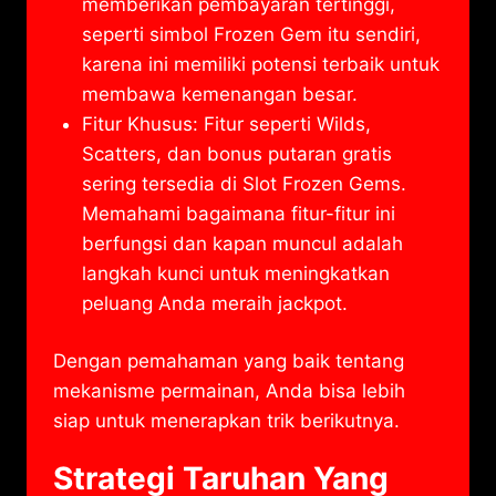
memberikan pembayaran tertinggi,
seperti simbol Frozen Gem itu sendiri,
karena ini memiliki potensi terbaik untuk
membawa kemenangan besar.
Fitur Khusus: Fitur seperti Wilds,
Scatters, dan bonus putaran gratis
sering tersedia di Slot Frozen Gems.
Memahami bagaimana fitur-fitur ini
berfungsi dan kapan muncul adalah
langkah kunci untuk meningkatkan
peluang Anda meraih jackpot.
Dengan pemahaman yang baik tentang
mekanisme permainan, Anda bisa lebih
siap untuk menerapkan trik berikutnya.
Strategi Taruhan Yang