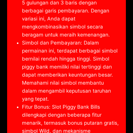
5 gulungan dan 3 baris dengan
berbagai garis pembayaran. Dengan
variasi ini, Anda dapat
mengkombinasikan simbol secara
beragam untuk meraih kemenangan.
Simbol dan Pembayaran: Dalam
permainan ini, terdapat berbagai simbol
bernilai rendah hingga tinggi. Simbol
piggy bank memiliki nilai tertinggi dan
dapat memberikan keuntungan besar.
Memahami nilai simbol membantu
dalam mengambil keputusan taruhan
yang tepat.
Fitur Bonus: Slot Piggy Bank Bills
dilengkapi dengan beberapa fitur
menarik, termasuk bonus putaran gratis,
simbol Wild, dan mekanisme