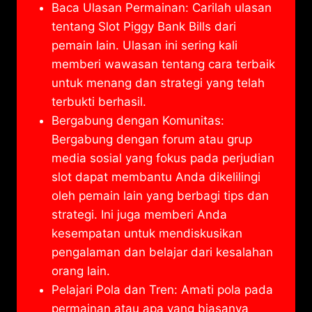
Baca Ulasan Permainan: Carilah ulasan
tentang Slot Piggy Bank Bills dari
pemain lain. Ulasan ini sering kali
memberi wawasan tentang cara terbaik
untuk menang dan strategi yang telah
terbukti berhasil.
Bergabung dengan Komunitas:
Bergabung dengan forum atau grup
media sosial yang fokus pada perjudian
slot dapat membantu Anda dikelilingi
oleh pemain lain yang berbagi tips dan
strategi. Ini juga memberi Anda
kesempatan untuk mendiskusikan
pengalaman dan belajar dari kesalahan
orang lain.
Pelajari Pola dan Tren: Amati pola pada
permainan atau apa yang biasanya