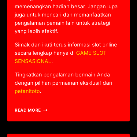
memenangkan hadiah besar.​ Jangan lupa
juga untuk mencari dan memanfaatkan
pengalaman pemain lain untuk strategi
yang lebih efektif.
Simak dan ikuti terus informasi slot online
secara lengkap hanya di
GAME SLOT
SENSASIONAL
.
Tingkatkan pengalaman bermain Anda
dengan pilihan permainan eksklusif dari
petanitoto
.
TRIK
READ MORE
JITU
MENEMUKAN
JACKPOT
BESAR