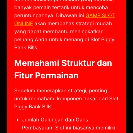
banyak pemain tertarik untuk mencoba
peruntungannya. Dibawah ini
GAME SLOT
ONLINE
akan membahas strategi mudah
yang dapat membantu meningkatkan
peluang Anda untuk menang di Slot Piggy
Bank Bills.
Memahami Struktur dan
Fitur Permainan
Sebelum menerapkan strategi, penting
untuk memahami komponen dasar dari Slot
Piggy Bank Bills.
Jumlah Gulungan dan Garis
Pembayaran: Slot ini biasanya memiliki