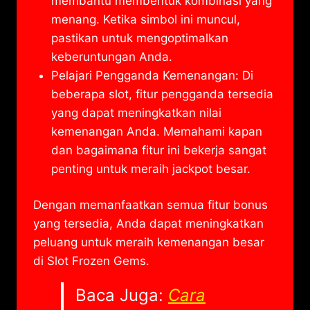
membantu membentuk kombinasi yang
menang. Ketika simbol ini muncul,
pastikan untuk mengoptimalkan
keberuntungan Anda.
Pelajari Pengganda Kemenangan: Di
beberapa slot, fitur pengganda tersedia
yang dapat meningkatkan nilai
kemenangan Anda. Memahami kapan
dan bagaimana fitur ini bekerja sangat
penting untuk meraih jackpot besar.
Dengan memanfaatkan semua fitur bonus
yang tersedia, Anda dapat meningkatkan
peluang untuk meraih kemenangan besar
di Slot Frozen Gems.
Baca Juga:
Cara