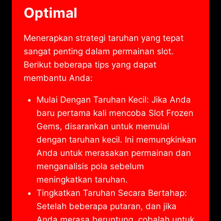
Optimal
Menerapkan strategi taruhan yang tepat
sangat penting dalam permainan slot.
Berikut beberapa tips yang dapat
membantu Anda:
Mulai Dengan Taruhan Kecil: Jika Anda
baru pertama kali mencoba Slot Frozen
Gems, disarankan untuk memulai
dengan taruhan kecil. Ini memungkinkan
Anda untuk merasakan permainan dan
menganalisis pola sebelum
meningkatkan taruhan.
Tingkatkan Taruhan Secara Bertahap:
Setelah beberapa putaran, dan jika
Anda merasa beruntung, cobalah untuk